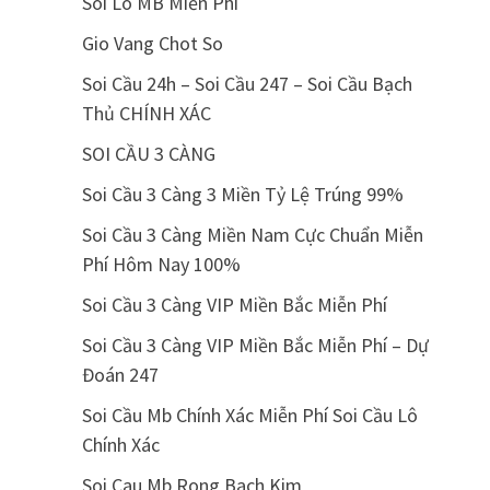
Soi Lô MB Miễn Phí
Gio Vang Chot So
Soi Cầu 24h – Soi Cầu 247 – Soi Cầu Bạch
Thủ CHÍNH XÁC
SOI CẦU 3 CÀNG
Soi Cầu 3 Càng 3 Miền Tỷ Lệ Trúng 99%
Soi Cầu 3 Càng Miền Nam Cực Chuẩn Miễn
Phí Hôm Nay 100%
Soi Cầu 3 Càng VIP Miền Bắc Miễn Phí
Soi Cầu 3 Càng VIP Miền Bắc Miễn Phí – Dự
Đoán 247
Soi Cầu Mb Chính Xác Miễn Phí Soi Cầu Lô
Chính Xác
Soi Cau Mb Rong Bach Kim