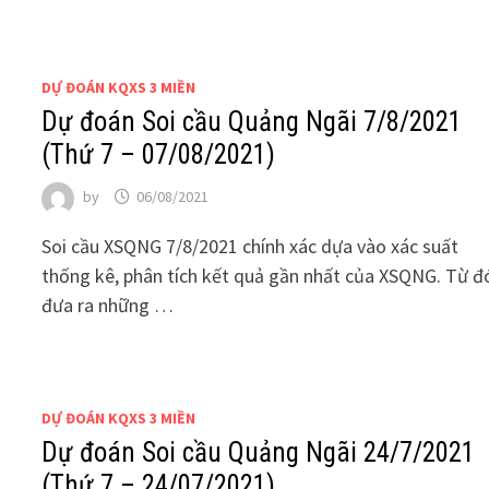
DỰ ĐOÁN KQXS 3 MIỀN
Dự đoán Soi cầu Quảng Ngãi 7/8/2021
(Thứ 7 – 07/08/2021)
by
06/08/2021
Soi cầu XSQNG 7/8/2021 chính xác dựa vào xác suất
thống kê, phân tích kết quả gần nhất của XSQNG. Từ đ
đưa ra những …
DỰ ĐOÁN KQXS 3 MIỀN
Dự đoán Soi cầu Quảng Ngãi 24/7/2021
(Thứ 7 – 24/07/2021)