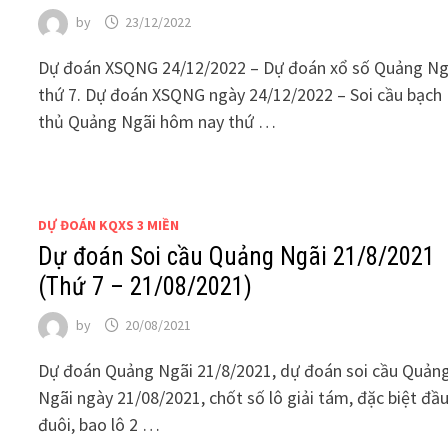
by
23/12/2022
Dự đoán XSQNG 24/12/2022 – Dự đoán xổ số Quảng Ng
thứ 7. Dự đoán XSQNG ngày 24/12/2022 – Soi cầu bạch
thủ Quảng Ngãi hôm nay thứ …
DỰ ĐOÁN KQXS 3 MIỀN
Dự đoán Soi cầu Quảng Ngãi 21/8/2021
(Thứ 7 – 21/08/2021)
by
20/08/2021
Dự đoán Quảng Ngãi 21/8/2021, dự đoán soi cầu Quản
Ngãi ngày 21/08/2021, chốt số lô giải tám, đặc biệt đầ
đuôi, bao lô 2 …