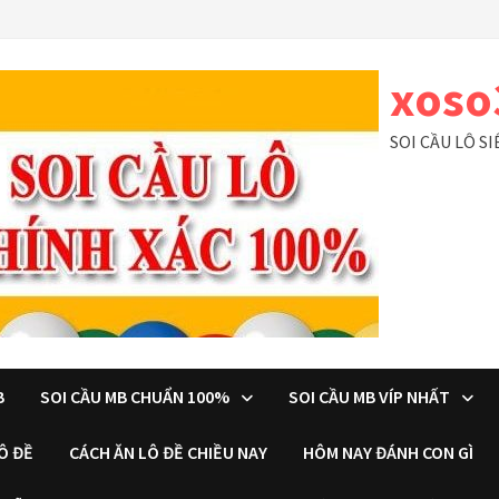
xoso
SOI CẦU LÔ S
B
SOI CẦU MB CHUẨN 100%
SOI CẦU MB VÍP NHẤT
Ô ĐỀ
CÁCH ĂN LÔ ĐỀ CHIỀU NAY
HÔM NAY ĐÁNH CON GÌ