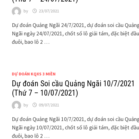
by
23/07/2021
Dự đoán Quảng Ngãi 24/7/2021, dự đoán soi cầu Quản
Ngãi ngày 24/07/2021, chốt số lô giải tám, đặc biệt đầ
đuôi, bao lô 2 …
DỰ ĐOÁN KQXS 3 MIỀN
Dự đoán Soi cầu Quảng Ngãi 10/7/2021
(Thứ 7 – 10/07/2021)
by
09/07/2021
Dự đoán Quảng Ngãi 10/7/2021, dự đoán soi cầu Quản
Ngãi ngày 10/07/2021, chốt số lô giải tám, đặc biệt đầ
đuôi, bao lô 2 …