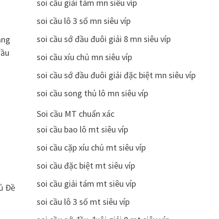
soi cầu giải tám mn siêu víp
soi cầu lô 3 số mn siêu víp
soi cầu sớ đầu đuôi giải 8 mn siêu víp
ảng
đầu
soi cầu xíu chủ mn siêu víp
soi cầu sớ đầu đuôi giải đặc biệt mn siêu víp
soi cầu song thủ lô mn siêu víp
Soi cầu MT chuẩn xác
soi cầu bao lô mt siêu víp
soi cầu cặp xíu chủ mt siêu víp
soi cầu đặc biệt mt siêu víp
soi cầu giải tám mt siêu víp
ủ Đề
soi cầu lô 3 số mt siêu víp