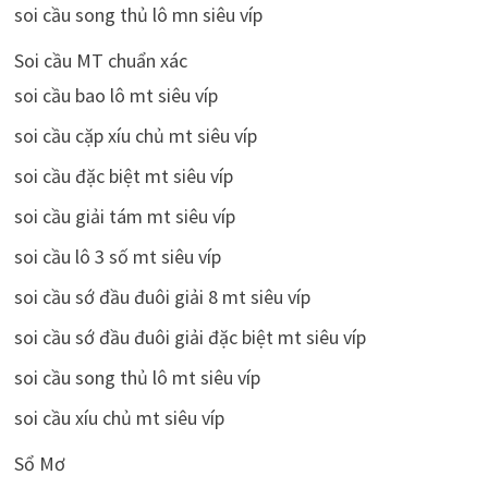
soi cầu song thủ lô mn siêu víp
Soi cầu MT chuẩn xác
soi cầu bao lô mt siêu víp
soi cầu cặp xíu chủ mt siêu víp
soi cầu đặc biệt mt siêu víp
soi cầu giải tám mt siêu víp
soi cầu lô 3 số mt siêu víp
soi cầu sớ đầu đuôi giải 8 mt siêu víp
soi cầu sớ đầu đuôi giải đặc biệt mt siêu víp
soi cầu song thủ lô mt siêu víp
soi cầu xíu chủ mt siêu víp
Sổ Mơ