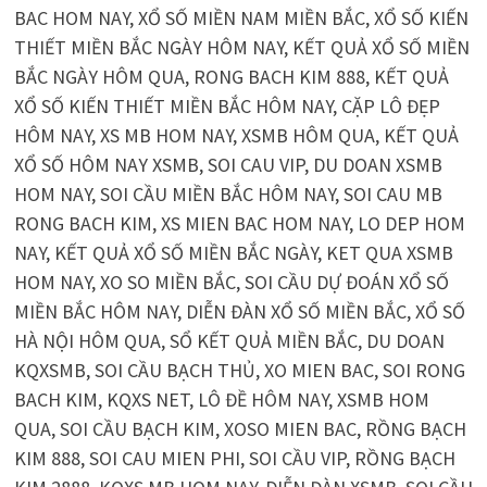
BAC HOM NAY, XỔ SỐ MIỀN NAM MIỀN BẮC, XỔ SỐ KIẾN
THIẾT MIỀN BẮC NGÀY HÔM NAY, KẾT QUẢ XỔ SỐ MIỀN
BẮC NGÀY HÔM QUA, RONG BACH KIM 888, KẾT QUẢ
XỔ SỐ KIẾN THIẾT MIỀN BẮC HÔM NAY, CẶP LÔ ĐẸP
HÔM NAY, XS MB HOM NAY, XSMB HÔM QUA, KẾT QUẢ
XỔ SỐ HÔM NAY XSMB, SOI CAU VIP, DU DOAN XSMB
HOM NAY, SOI CẦU MIỀN BẮC HÔM NAY, SOI CAU MB
RONG BACH KIM, XS MIEN BAC HOM NAY, LO DEP HOM
NAY, KẾT QUẢ XỔ SỐ MIỀN BẮC NGÀY, KET QUA XSMB
HOM NAY, XO SO MIỀN BẮC, SOI CẦU DỰ ĐOÁN XỔ SỐ
MIỀN BẮC HÔM NAY, DIỄN ĐÀN XỔ SỐ MIỀN BẮC, XỔ SỐ
HÀ NỘI HÔM QUA, SỔ KẾT QUẢ MIỀN BẮC, DU DOAN
KQXSMB, SOI CẦU BẠCH THỦ, XO MIEN BAC, SOI RONG
BACH KIM, KQXS NET, LÔ ĐỀ HÔM NAY, XSMB HOM
QUA, SOI CẦU BẠCH KIM, XOSO MIEN BAC, RỒNG BẠCH
KIM 888, SOI CAU MIEN PHI, SOI CẦU VIP, RỒNG BẠCH