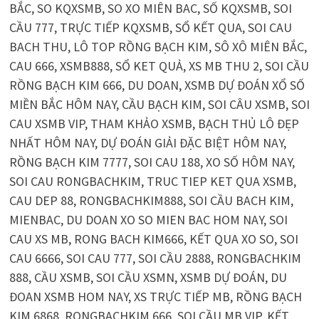
BẮC, SO KQXSMB, SO XO MIÊN BAC, SỐ KQXSMB, SOI
CẦU 777, TRỰC TIẾP KQXSMB, SỔ KẾT QUA, SOI CAU
BACH THU, LÔ TOP RỒNG BẠCH KIM, SÔ XÔ MIÊN BẮC,
CAU 666, XSMB888, SỔ KET QUẢ, XS MB THU 2, SOI CẦU
RỒNG BẠCH KIM 666, DU DOAN, XSMB DỰ ĐOÁN XỔ SỐ
MIỀN BẮC HÔM NAY, CẦU BẠCH KIM, SOI CÂU XSMB, SOI
CAU XSMB VIP, THAM KHẢO XSMB, BẠCH THỦ LÔ ĐẸP
NHẤT HÔM NAY, DỰ ĐOÁN GIẢI ĐẶC BIỆT HÔM NAY,
RỒNG BẠCH KIM 7777, SOI CAU 188, XO SỐ HÔM NAY,
SOI CAU RONGBACHKIM, TRUC TIEP KET QUA XSMB,
CAU DEP 88, RONGBACHKIM888, SOI CẦU BACH KIM,
MIENBAC, DU DOAN XO SO MIEN BAC HOM NAY, SOI
CAU XS MB, RONG BACH KIM666, KẾT QUA XO SO, SOI
CAU 6666, SOI CAU 777, SOI CẦU 2888, RONGBACHKIM
888, CẦU XSMB, SOI CẦU XSMN, XSMB DỰ ĐOÁN, DU
ĐOAN XSMB HOM NAY, XS TRỰC TIẾP MB, RỒNG BẠCH
KIM 6868, RONGBACHKIM 666, SOI CẦU MB VIP, KẾT