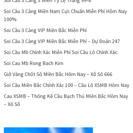
Soi Cầu 3 Càng 3 Miền Tỷ Lệ Trúng 99%
Soi Cầu 3 Càng Miền Nam Cực Chuẩn Miễn Phí Hôm Nay
100%
Soi Cầu 3 Càng VIP Miền Bắc Miễn Phí
Soi Cầu 3 Càng VIP Miền Bắc Miễn Phí – Dự Đoán 247
Soi Cầu Mb Chính Xác Miễn Phí Soi Cầu Lô Chính Xác
Soi Cau Mb Rong Bach Kim
Giờ Vàng Chốt Số Miền Bắc Hôm Nay – Xổ Số 666
Soi Cầu Miền Bắc Chính Xác 100 – Cầu Lô XSMB Hôm Nay
Cau XSMB – Thống Kê Cầu Bạch Thủ Miền Bắc Hôm Nay
– Xổ Số