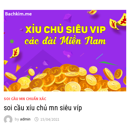
SOI CẦU MN CHUẨN XÁC
soi cầu xíu chủ mn siêu víp
by
admin
15/04/2021