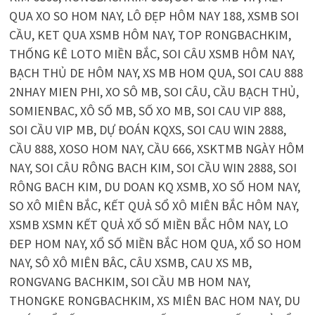
QUA XO SO HOM NAY, LÔ ĐẸP HÔM NAY 188, XSMB SOI
CẦU, KET QUA XSMB HÔM NAY, TOP RONGBACHKIM,
THỐNG KÊ LOTO MIỀN BẮC, SOI CÂU XSMB HÔM NAY,
BẠCH THỦ DE HÔM NAY, XS MB HOM QUA, SOI CAU 888
2NHAY MIEN PHI, XO SÔ MB, SOI CÂU, CẦU BẠCH THỦ,
SOMIENBAC, XÔ SỐ MB, SỐ XO MB, SOI CAU VIP 888,
SOI CẦU VIP MB, DỰ ĐOÁN KQXS, SOI CAU WIN 2888,
CẦU 888, XOSO HOM NAY, CẦU 666, XSKTMB NGÀY HÔM
NAY, SOI CÂU RÔNG BACH KIM, SOI CẦU WIN 2888, SOI
RÔNG BACH KIM, DU DOAN KQ XSMB, XO SỐ HOM NAY,
SO XÔ MIÊN BẮC, KẾT QUẢ SỔ XÔ MIÊN BẮC HÔM NAY,
XSMB XSMN KẾT QUẢ XỐ SỐ MIỀN BẮC HÔM NAY, LO
ĐEP HOM NAY, XỔ SỐ MIỀN BẮC HOM QUA, XỔ SO HOM
NAY, SÔ XÔ MIÊN BÂC, CÂU XSMB, CAU XS MB,
RONGVANG BACHKIM, SOI CẦU MB HOM NAY,
THONGKE RONGBACHKIM, XS MIÊN BAC HOM NAY, DU