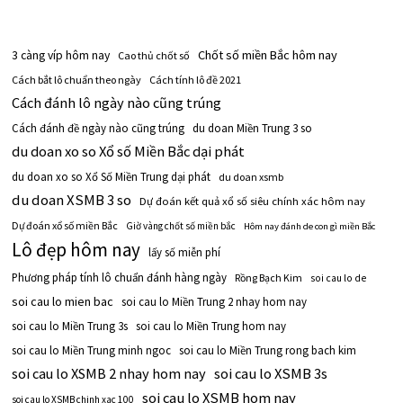
Chốt số miền Bắc hôm nay
3 càng víp hôm nay
Cao thủ chốt số
Cách bắt lô chuẩn theo ngày
Cách tính lô đề 2021
Cách đánh lô ngày nào cũng trúng
Cách đánh đề ngày nào cũng trúng
du doan Miền Trung 3 so
du doan xo so Xổ số Miền Bắc dại phát
du doan xo so Xổ Số Miền Trung dại phát
du doan xsmb
du doan XSMB 3 so
Dự đoán kết quả xổ số siêu chính xác hôm nay
Dự đoán xổ số miền Bắc
Giờ vàng chốt số miền bắc
Hôm nay đánh de con gì miền Bắc
Lô đẹp hôm nay
lấy số miễn phí
Phương pháp tính lô chuẩn đánh hàng ngày
Rồng Bạch Kim
soi cau lo de
soi cau lo mien bac
soi cau lo Miền Trung 2 nhay hom nay
soi cau lo Miền Trung 3s
soi cau lo Miền Trung hom nay
soi cau lo Miền Trung minh ngoc
soi cau lo Miền Trung rong bach kim
soi cau lo XSMB 2 nhay hom nay
soi cau lo XSMB 3s
soi cau lo XSMB hom nay
soi cau lo XSMB chinh xac 100