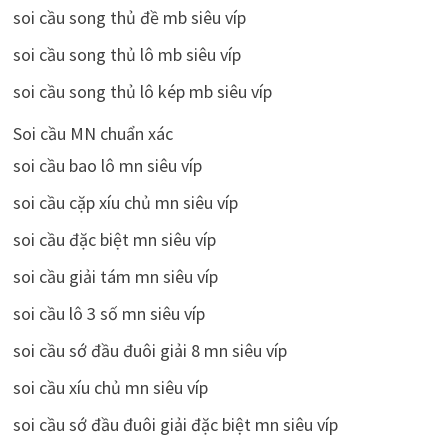
soi cầu song thủ đề mb siêu víp
soi cầu song thủ lô mb siêu víp
soi cầu song thủ lô kép mb siêu víp
Soi cầu MN chuẩn xác
soi cầu bao lô mn siêu víp
soi cầu cặp xíu chủ mn siêu víp
soi cầu đặc biệt mn siêu víp
soi cầu giải tám mn siêu víp
soi cầu lô 3 số mn siêu víp
soi cầu sớ đầu đuôi giải 8 mn siêu víp
soi cầu xíu chủ mn siêu víp
soi cầu sớ đầu đuôi giải đặc biệt mn siêu víp