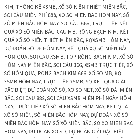
KIM, THỐNG KÊ XSMB, XỔ SỐ KIẾN THIẾT MIÊN BẮC,
SOI CẦU MIỄN PHÍ 888, XO SO MIEN BAC HOM NAY, SỔ
XÔ MIÊN BẮC HÔM NAY, SOI CẦU 666, TRỰC TIẾP KẾT
QUẢ XỔ SỐ MIỀN BẮC, CAU MB, RÔNG BẠCH KIM, KẾT
QUẢ XỔ SỐ KIẾN THIẾT MIỀN BẮC, KQXSMB HÔM NAY,
DỰ ĐOÁN SỐ DE HÔM NAY, KẾT QUẢ XỔ SỐ MIỀN BẮC
HÔM QUA, SOI CAU XSMB, TOP RỒNG BẠCH KIM, XỔ SỐ
HÔM NAY MIỀN BẮC, SOI CÂU 366, XSMB TRỰC TIẾP, XỔ
SỐ HÔM QUA, RONG BACH KIM 666, XỔ SỐ MB, KQ
XSMB HÔM NAY, TRỰC TIẾP XSMB, SỐ KẾT QUẢ GIẢI
ĐẶC BIỆT, DỰ ĐOÁN XỔ SỐ, XO SO NET, XỔ SỐ ĐÀI MIỀN
BẮC, SOI CAU 888, SOI CẦU XSMB MIỄN PHÍ NGÀY HÔM
NAY, TRỰC TIẾP XỔ SỐ MIỀN BẮC HÔM NAY, KẾT QUẢ
XỔ SỐ MIỀN, SỐ MIỀN BẮC HÔM NAY, DỰ ĐOÁN XỔ SỐ
MIỀN BẮC HÔM NAY, SỔ XÔ MIÊN BẮC, SO XO MIEN BAC
HOM NAY, DU DOAN XO SO, DỰ ĐOÁN GIẢI ĐẶC BIỆT