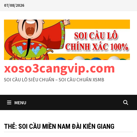
Skip
07/08/2026
to
content
xoso3cangvip.com
SOI CẦU LÔ SIÊU CHUẨN – SOI CẦU CHUẨN XSMB
MENU
THẺ:
SOI CẦU MIỀN NAM ĐÀI KIÊN GIANG