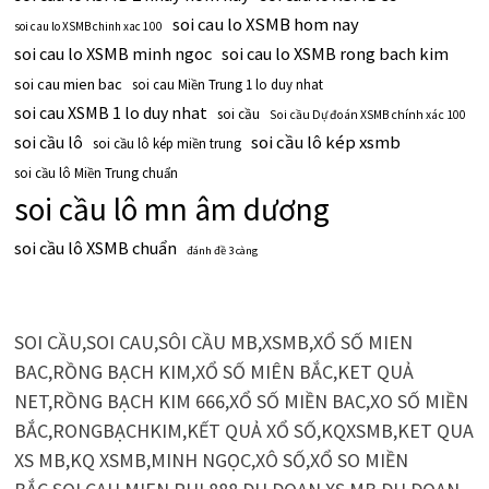
soi cau lo XSMB hom nay
soi cau lo XSMB chinh xac 100
soi cau lo XSMB minh ngoc
soi cau lo XSMB rong bach kim
soi cau mien bac
soi cau Miền Trung 1 lo duy nhat
soi cau XSMB 1 lo duy nhat
soi cầu
Soi cầu Dự đoán XSMB chính xác 100
soi cầu lô kép xsmb
soi cầu lô
soi cầu lô kép miền trung
soi cầu lô Miền Trung chuẩn
soi cầu lô mn âm dương
soi cầu lô XSMB chuẩn
đánh đề 3 càng
SOI CẦU,SOI CAU,SÔI CẦU MB,XSMB,XỔ SỐ MIEN
BAC,RỒNG BẠCH KIM,XỔ SỐ MIÊN BẮC,KET QUẢ
NET,RỒNG BẠCH KIM 666,XỔ SỐ MIỀN BAC,XO SỐ MIỀN
BẮC,RONGBẠCHKIM,KẾT QUẢ XỔ SỐ,KQXSMB,KET QUA
XS MB,KQ XSMB,MINH NGỌC,XÔ SỐ,XỔ SO MIỀN