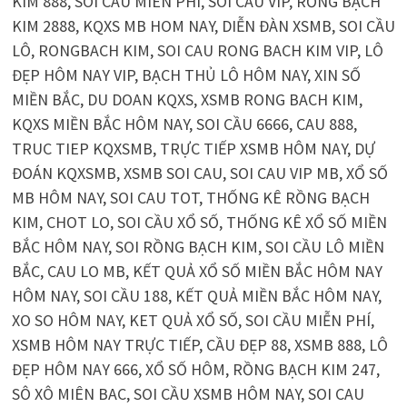
KIM 888, SOI CAU MIEN PHI, SOI CẦU VIP, RỒNG BẠCH
KIM 2888, KQXS MB HOM NAY, DIỄN ĐÀN XSMB, SOI CẦU
LÔ, RONGBACH KIM, SOI CAU RONG BACH KIM VIP, LÔ
ĐẸP HÔM NAY VIP, BẠCH THỦ LÔ HÔM NAY, XIN SỐ
MIỀN BẮC, DU DOAN KQXS, XSMB RONG BACH KIM,
KQXS MIỀN BẮC HÔM NAY, SOI CẦU 6666, CAU 888,
TRUC TIEP KQXSMB, TRỰC TIẾP XSMB HÔM NAY, DỰ
ĐOÁN KQXSMB, XSMB SOI CAU, SOI CAU VIP MB, XỔ SỐ
MB HÔM NAY, SOI CAU TOT, THỐNG KÊ RỒNG BẠCH
KIM, CHOT LO, SOI CẦU XỔ SỐ, THỐNG KÊ XỔ SỐ MIỀN
BẮC HÔM NAY, SOI RỒNG BẠCH KIM, SOI CẦU LÔ MIỀN
BẮC, CAU LO MB, KẾT QUẢ XỔ SỐ MIỀN BẮC HÔM NAY
HÔM NAY, SOI CẦU 188, KẾT QUẢ MIỀN BẮC HÔM NAY,
XO SO HÔM NAY, KET QUẢ XỔ SỐ, SOI CẦU MIỄN PHÍ,
XSMB HÔM NAY TRỰC TIẾP, CẦU ĐẸP 88, XSMB 888, LÔ
ĐẸP HÔM NAY 666, XỔ SỐ HÔM, RỒNG BẠCH KIM 247,
SÔ XÔ MIÊN BAC, SOI CẦU XSMB HÔM NAY, SOI CAU