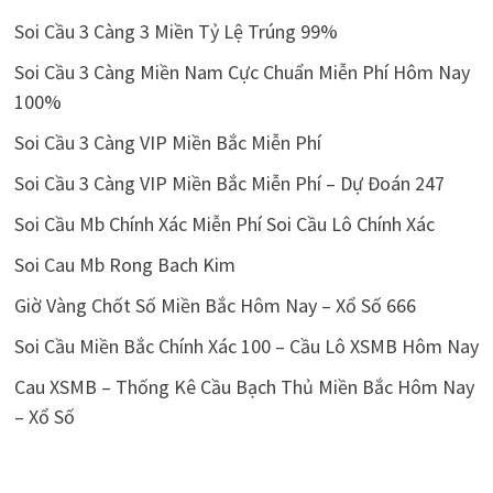
Soi Cầu 3 Càng 3 Miền Tỷ Lệ Trúng 99%
Soi Cầu 3 Càng Miền Nam Cực Chuẩn Miễn Phí Hôm Nay
100%
Soi Cầu 3 Càng VIP Miền Bắc Miễn Phí
Soi Cầu 3 Càng VIP Miền Bắc Miễn Phí – Dự Đoán 247
Soi Cầu Mb Chính Xác Miễn Phí Soi Cầu Lô Chính Xác
Soi Cau Mb Rong Bach Kim
Giờ Vàng Chốt Số Miền Bắc Hôm Nay – Xổ Số 666
Soi Cầu Miền Bắc Chính Xác 100 – Cầu Lô XSMB Hôm Nay
Cau XSMB – Thống Kê Cầu Bạch Thủ Miền Bắc Hôm Nay
– Xổ Số