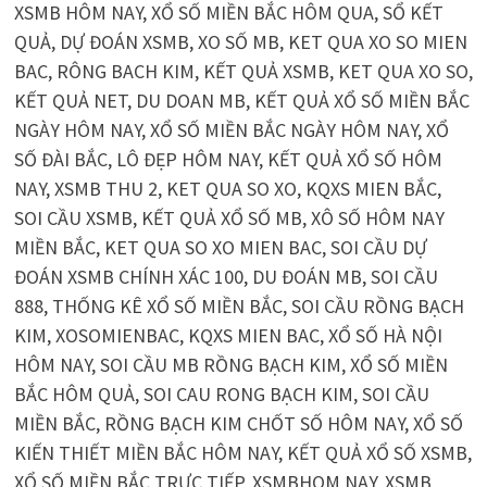
XSMB HÔM NAY, XỔ SỐ MIỀN BẮC HÔM QUA, SỔ KẾT
QUẢ, DỰ ĐOÁN XSMB, XO SỐ MB, KET QUA XO SO MIEN
BAC, RÔNG BACH KIM, KẾT QUẢ XSMB, KET QUA XO SO,
KẾT QUẢ NET, DU DOAN MB, KẾT QUẢ XỔ SỐ MIỀN BẮC
NGÀY HÔM NAY, XỔ SỐ MIỀN BẮC NGÀY HÔM NAY, XỔ
SỐ ĐÀI BẮC, LÔ ĐẸP HÔM NAY, KẾT QUẢ XỔ SỐ HÔM
NAY, XSMB THU 2, KET QUA SO XO, KQXS MIEN BẮC,
SOI CẦU XSMB, KẾT QUẢ XỔ SỐ MB, XÔ SỐ HÔM NAY
MIỀN BẮC, KET QUA SO XO MIEN BAC, SOI CẦU DỰ
ĐOÁN XSMB CHÍNH XÁC 100, DU ĐOÁN MB, SOI CẦU
888, THỐNG KÊ XỔ SỐ MIỀN BẮC, SOI CẦU RỒNG BẠCH
KIM, XOSOMIENBAC, KQXS MIEN BAC, XỔ SỐ HÀ NỘI
HÔM NAY, SOI CẦU MB RỒNG BẠCH KIM, XỔ SỐ MIỀN
BẮC HÔM QUẢ, SOI CAU RONG BẠCH KIM, SOI CẦU
MIỀN BẮC, RỒNG BẠCH KIM CHỐT SỐ HÔM NAY, XỔ SỐ
KIẾN THIẾT MIỀN BẮC HÔM NAY, KẾT QUẢ XỔ SỐ XSMB,
XỔ SỐ MIỀN BẮC TRỰC TIẾP, XSMBHOM NAY, XSMB