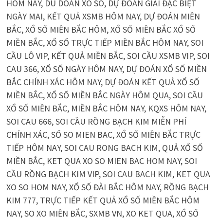
HOM NAY, DU DOAN XO SO, DỰ ĐOÁN GIẢI ĐẶC BIỆT
NGÀY MAI, KẾT QUẢ XSMB HÔM NAY, DỰ ĐOÁN MIỀN
BẮC, XỔ SỐ MIỀN BẮC HÔM, XỔ SỐ MIỀN BẮC XỔ SỐ
MIỀN BẮC, XỔ SỐ TRỰC TIẾP MIỀN BẮC HÔM NAY, SOI
CẦU LÔ VIP, KẾT QUẢ MIỀN BẮC, SOI CẦU XSMB VIP, SOI
CAU 366, XỔ SỐ NGÀY HÔM NAY, DỰ ĐOÁN XỔ SỐ MIỀN
BẮC CHÍNH XÁC HÔM NAY, DỰ ĐOÁN KẾT QUẢ XỔ SỐ
MIỀN BẮC, XỔ SỐ MIỀN BẮC NGÀY HÔM QUA, SOI CẦU
XỔ SỐ MIỀN BẮC, MIỀN BẮC HÔM NAY, KQXS HÔM NAY,
SOI CAU 666, SOI CẦU RỒNG BẠCH KIM MIỄN PHÍ
CHÍNH XÁC, SỐ SO MIEN BAC, XỔ SỐ MIỀN BẮC TRỰC
TIẾP HÔM NAY, SOI CAU RONG BACH KIM, QUẢ XỔ SỐ
MIỀN BẮC, KET QUA XO SO MIEN BAC HOM NAY, SOI
CẦU RỒNG BẠCH KIM VIP, SOI CAU BACH KIM, KET QUA
XO SO HOM NAY, XỔ SỐ ĐÀI BẮC HÔM NAY, RỒNG BẠCH
KIM 777, TRỰC TIẾP KẾT QUẢ XỔ SỐ MIỀN BẮC HÔM
NAY, SO XO MIỀN BẮC, SXMB VN, XO KET QUA, XỔ SỐ