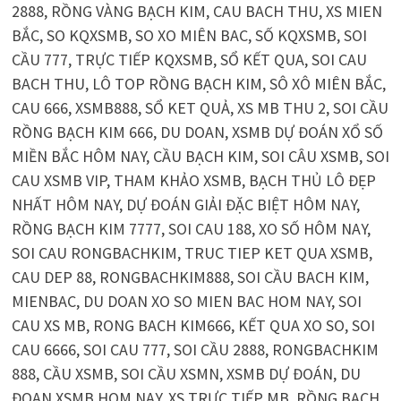
2888, RỒNG VÀNG BẠCH KIM, CAU BACH THU, XS MIEN
BẮC, SO KQXSMB, SO XO MIÊN BAC, SỐ KQXSMB, SOI
CẦU 777, TRỰC TIẾP KQXSMB, SỔ KẾT QUA, SOI CAU
BACH THU, LÔ TOP RỒNG BẠCH KIM, SÔ XÔ MIÊN BẮC,
CAU 666, XSMB888, SỔ KET QUẢ, XS MB THU 2, SOI CẦU
RỒNG BẠCH KIM 666, DU DOAN, XSMB DỰ ĐOÁN XỔ SỐ
MIỀN BẮC HÔM NAY, CẦU BẠCH KIM, SOI CÂU XSMB, SOI
CAU XSMB VIP, THAM KHẢO XSMB, BẠCH THỦ LÔ ĐẸP
NHẤT HÔM NAY, DỰ ĐOÁN GIẢI ĐẶC BIỆT HÔM NAY,
RỒNG BẠCH KIM 7777, SOI CAU 188, XO SỐ HÔM NAY,
SOI CAU RONGBACHKIM, TRUC TIEP KET QUA XSMB,
CAU DEP 88, RONGBACHKIM888, SOI CẦU BACH KIM,
MIENBAC, DU DOAN XO SO MIEN BAC HOM NAY, SOI
CAU XS MB, RONG BACH KIM666, KẾT QUA XO SO, SOI
CAU 6666, SOI CAU 777, SOI CẦU 2888, RONGBACHKIM
888, CẦU XSMB, SOI CẦU XSMN, XSMB DỰ ĐOÁN, DU
ĐOAN XSMB HOM NAY, XS TRỰC TIẾP MB, RỒNG BẠCH