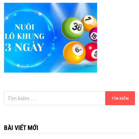
Tìm
kiếm
cho:
BÀI VIẾT MỚI