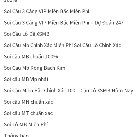
Soi Cầu 3 Càng VIP Miền Bắc Miễn Phí
Soi Cầu 3 Càng VIP Miền Bắc Miễn Phí – Dự Đoán 247
Soi Cầu Lô Đề XSMB
Soi Cầu Mb Chính Xác Miễn Phí Soi Cầu Lô Chính Xác
Soi cầu MB chuẩn 100%
Soi Cau Mb Rong Bach Kim
Soi cầu MB Víp nhất
Soi Cầu Miền Bắc Chính Xác 100 – Cầu Lô XSMB Hôm Nay
Soi cầu MN chuẩn xác
Soi cầu MT chuẩn xác
Soi Lô MB Miễn Phí
Thông báo