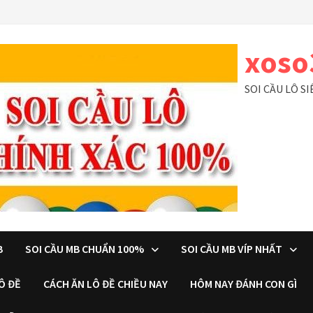
xoso
SOI CẦU LÔ S
B
SOI CẦU MB CHUẨN 100%
SOI CẦU MB VÍP NHẤT
Ô ĐỀ
CÁCH ĂN LÔ ĐỀ CHIỀU NAY
HÔM NAY ĐÁNH CON GÌ