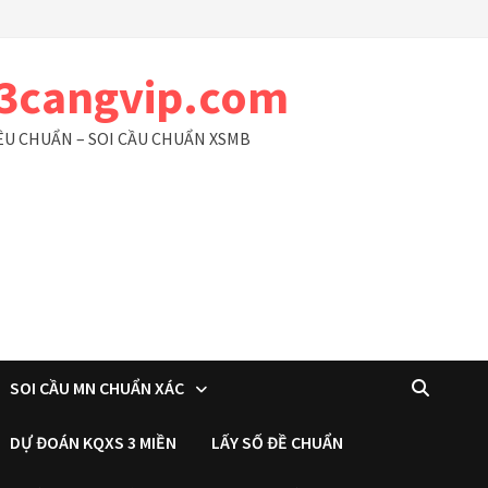
3cangvip.com
IÊU CHUẨN – SOI CẦU CHUẨN XSMB
SOI CẦU MN CHUẨN XÁC
DỰ ĐOÁN KQXS 3 MIỀN
LẤY SỐ ĐỀ CHUẨN