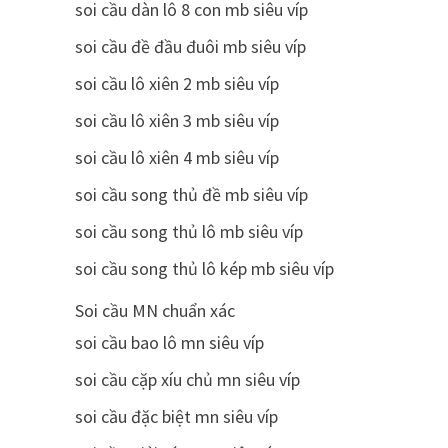
soi cầu dàn lô 8 con mb siêu víp
soi cầu đề đầu đuôi mb siêu víp
soi cầu lô xiên 2 mb siêu víp
soi cầu lô xiên 3 mb siêu víp
soi cầu lô xiên 4 mb siêu víp
soi cầu song thủ đề mb siêu víp
soi cầu song thủ lô mb siêu víp
soi cầu song thủ lô kép mb siêu víp
Soi cầu MN chuẩn xác
soi cầu bao lô mn siêu víp
soi cầu cặp xíu chủ mn siêu víp
soi cầu đặc biệt mn siêu víp