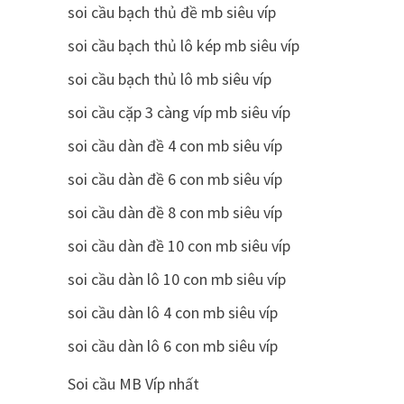
soi cầu bạch thủ đề mb siêu víp
soi cầu bạch thủ lô kép mb siêu víp
soi cầu bạch thủ lô mb siêu víp
soi cầu cặp 3 càng víp mb siêu víp
soi cầu dàn đề 4 con mb siêu víp
soi cầu dàn đề 6 con mb siêu víp
soi cầu dàn đề 8 con mb siêu víp
soi cầu dàn đề 10 con mb siêu víp
soi cầu dàn lô 10 con mb siêu víp
soi cầu dàn lô 4 con mb siêu víp
soi cầu dàn lô 6 con mb siêu víp
Soi cầu MB Víp nhất