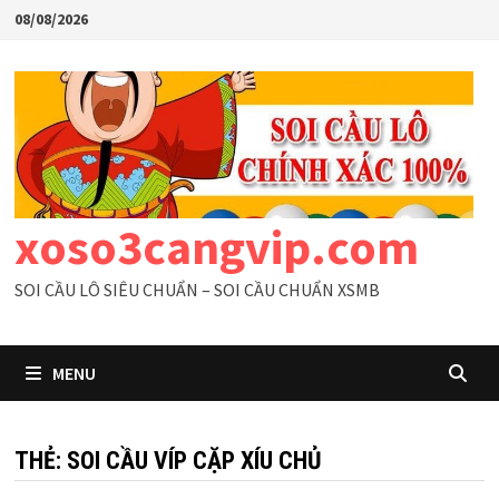
Skip
08/08/2026
to
content
xoso3cangvip.com
SOI CẦU LÔ SIÊU CHUẨN – SOI CẦU CHUẨN XSMB
MENU
THẺ:
SOI CẦU VÍP CẶP XÍU CHỦ