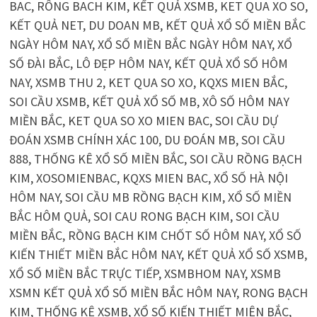
BAC, RÔNG BACH KIM, KẾT QUẢ XSMB, KET QUA XO SO,
KẾT QUẢ NET, DU DOAN MB, KẾT QUẢ XỔ SỐ MIỀN BẮC
NGÀY HÔM NAY, XỔ SỐ MIỀN BẮC NGÀY HÔM NAY, XỔ
SỐ ĐÀI BẮC, LÔ ĐẸP HÔM NAY, KẾT QUẢ XỔ SỐ HÔM
NAY, XSMB THU 2, KET QUA SO XO, KQXS MIEN BẮC,
SOI CẦU XSMB, KẾT QUẢ XỔ SỐ MB, XÔ SỐ HÔM NAY
MIỀN BẮC, KET QUA SO XO MIEN BAC, SOI CẦU DỰ
ĐOÁN XSMB CHÍNH XÁC 100, DU ĐOÁN MB, SOI CẦU
888, THỐNG KÊ XỔ SỐ MIỀN BẮC, SOI CẦU RỒNG BẠCH
KIM, XOSOMIENBAC, KQXS MIEN BAC, XỔ SỐ HÀ NỘI
HÔM NAY, SOI CẦU MB RỒNG BẠCH KIM, XỔ SỐ MIỀN
BẮC HÔM QUẢ, SOI CAU RONG BẠCH KIM, SOI CẦU
MIỀN BẮC, RỒNG BẠCH KIM CHỐT SỐ HÔM NAY, XỔ SỐ
KIẾN THIẾT MIỀN BẮC HÔM NAY, KẾT QUẢ XỔ SỐ XSMB,
XỔ SỐ MIỀN BẮC TRỰC TIẾP, XSMBHOM NAY, XSMB
XSMN KẾT QUẢ XỔ SỐ MIỀN BẮC HÔM NAY, RONG BẠCH
KIM, THỐNG KÊ XSMB, XỔ SỐ KIẾN THIẾT MIÊN BẮC,