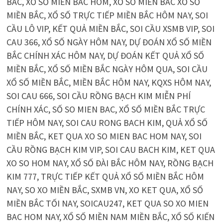
BẮC, XỔ SỐ MIỀN BẮC HÔM, XỔ SỐ MIỀN BẮC XỔ SỐ
MIỀN BẮC, XỔ SỐ TRỰC TIẾP MIỀN BẮC HÔM NAY, SOI
CẦU LÔ VIP, KẾT QUẢ MIỀN BẮC, SOI CẦU XSMB VIP, SOI
CAU 366, XỔ SỐ NGÀY HÔM NAY, DỰ ĐOÁN XỔ SỐ MIỀN
BẮC CHÍNH XÁC HÔM NAY, DỰ ĐOÁN KẾT QUẢ XỔ SỐ
MIỀN BẮC, XỔ SỐ MIỀN BẮC NGÀY HÔM QUA, SOI CẦU
XỔ SỐ MIỀN BẮC, MIỀN BẮC HÔM NAY, KQXS HÔM NAY,
SOI CAU 666, SOI CẦU RỒNG BẠCH KIM MIỄN PHÍ
CHÍNH XÁC, SỐ SO MIEN BAC, XỔ SỐ MIỀN BẮC TRỰC
TIẾP HÔM NAY, SOI CAU RONG BACH KIM, QUẢ XỔ SỐ
MIỀN BẮC, KET QUA XO SO MIEN BAC HOM NAY, SOI
CẦU RỒNG BẠCH KIM VIP, SOI CAU BACH KIM, KET QUA
XO SO HOM NAY, XỔ SỐ ĐÀI BẮC HÔM NAY, RỒNG BẠCH
KIM 777, TRỰC TIẾP KẾT QUẢ XỔ SỐ MIỀN BẮC HÔM
NAY, SO XO MIỀN BẮC, SXMB VN, XO KET QUA, XỔ SỐ
MIỀN BẮC TỐI NAY, SOICAU247, KET QUA SO XO MIEN
BAC HOM NAY, XỔ SỐ MIỀN NAM MIỀN BẮC, XỔ SỐ KIẾN