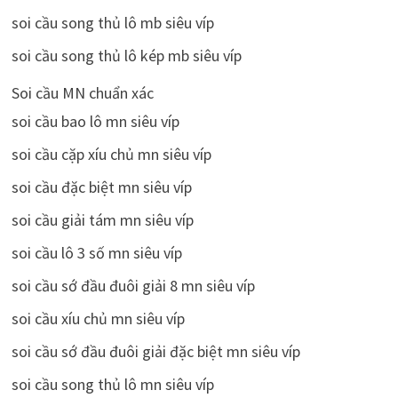
soi cầu song thủ lô mb siêu víp
soi cầu song thủ lô kép mb siêu víp
Soi cầu MN chuẩn xác
soi cầu bao lô mn siêu víp
soi cầu cặp xíu chủ mn siêu víp
soi cầu đặc biệt mn siêu víp
soi cầu giải tám mn siêu víp
soi cầu lô 3 số mn siêu víp
soi cầu sớ đầu đuôi giải 8 mn siêu víp
soi cầu xíu chủ mn siêu víp
soi cầu sớ đầu đuôi giải đặc biệt mn siêu víp
soi cầu song thủ lô mn siêu víp