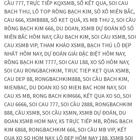
CẦU 777, TRỰC TIẾP KQXSMB, SỔ KẾT QUA, SOI CAU
BACH THU, LÔ TOP RỒNG BẠCH KIM, SÔ XÔ MIÊN BẮC,
CAU 666, XSMB888, SỔ KET QUẢ, XS MB THU 2, SOI CẦU
RỒNG BẠCH KIM 666, DU DOAN, XSMB DỰ ĐOÁN XỔ SỐ
MIỀN BẮC HÔM NAY, CẦU BẠCH KIM, SOI CÂU XSMB, SOI
CAU XSMB VIP, THAM KHẢO XSMB, BẠCH THỦ LÔ ĐẸP
NHẤT HÔM NAY, DỰ ĐOÁN GIẢI ĐẶC BIỆT HÔM NAY,
RỒNG BẠCH KIM 7777, SOI CAU 188, XO SỐ HÔM NAY,
SOI CAU RONGBACHKIM, TRUC TIEP KET QUA XSMB,
CAU DEP 88, RONGBACHKIM888, SOI CẦU BACH KIM,
MIENBAC, DU DOAN XO SO MIEN BAC HOM NAY, SOI
CAU XS MB, RONG BACH KIM666, KẾT QUA XO SO, SOI
CAU 6666, SOI CAU 777, SOI CẦU 2888, RONGBACHKIM
888, CẦU XSMB, SOI CẦU XSMN, XSMB DỰ ĐOÁN, DU
ĐOAN XSMB HOM NAY, XS TRỰC TIẾP MB, RỒNG BẠCH
KIM 6868, RONGBACHKIM 666, SOI CẦU MB VIP, KẾT
QUA XO SO HOM NAY, LÔ ĐẸP HÔM NAY 188, XSMB SOI