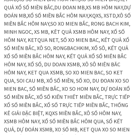
QUẢ XỔ SỐ MIỀN BẮC,DU ĐOAN MB,XS MB HÔM NAY,DỰ
ĐOÁN MB,XỔ SỐ MIỀN BẮC HÔM NAY,KQXS, XSTD,XÔ SỐ
MIỀN BẮC HÔM NAY,SO XO MIEN BẮC, RONG BACH KIM,
MINH NGOC, XS MB, KÊT QUẢ XSMB HÔM NAY, XỔ SỐ
HÔM NAY, KETQUA NET, SỐ XO MIEN BAC, KẾT QUẢ XỔ
SỐ MIÊN BẮC, XÔ SO, RONGBACHKIM, XỔ SÔ, KẾT QUẢ
XỔ SỐ MIỀN BẮC HÔM NAY, KẾT QUẢ XỔ SỐ MIÊN BẮC
HÔM NAY, XỔ SỐ, DU DOAN XSMB, XÔ SÔ MIÊN BĂC
HÔM NAY, KET QUA XSMB, SO XO MIEN BAC, SO KET
QUA, SOI CAU MB, XỔ SỐ MIỀN, SỐ XO, DU ĐOAN XO SO
MIEN BAC, SỐ MIỀN BẮC, XO SO HOM NAY, DỰ ĐOÁN XỔ
SỐ MIỀN BẮC, XỔ SỐ KIẾN THIẾT MIỀN BẮC, TRỰC TIẾP
XỔ SỐ MIỀN BẮC, XỔ SỐ TRỰC TIẾP MIỀN BẮC, THỐNG
KÊ GIẢI ĐẶC BIỆT, KQXS MIỀN BẮC, XÔ SỐ HÔM NAY,
XSMB HÔM NAY, XỔ SỐ MIỀN BẮC HÔM QUA, SỔ KẾT
QUẢ, DỰ ĐOÁN XSMB, XO SỐ MB, KET QUA XO SO MIEN