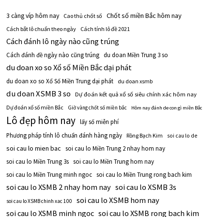
Chốt số miền Bắc hôm nay
3 càng víp hôm nay
Cao thủ chốt số
Cách bắt lô chuẩn theo ngày
Cách tính lô đề 2021
Cách đánh lô ngày nào cũng trúng
Cách đánh đề ngày nào cũng trúng
du doan Miền Trung 3 so
du doan xo so Xổ số Miền Bắc dại phát
du doan xo so Xổ Số Miền Trung dại phát
du doan xsmb
du doan XSMB 3 so
Dự đoán kết quả xổ số siêu chính xác hôm nay
Dự đoán xổ số miền Bắc
Giờ vàng chốt số miền bắc
Hôm nay đánh de con gì miền Bắc
Lô đẹp hôm nay
lấy số miễn phí
Phương pháp tính lô chuẩn đánh hàng ngày
Rồng Bạch Kim
soi cau lo de
soi cau lo mien bac
soi cau lo Miền Trung 2 nhay hom nay
soi cau lo Miền Trung 3s
soi cau lo Miền Trung hom nay
soi cau lo Miền Trung minh ngoc
soi cau lo Miền Trung rong bach kim
soi cau lo XSMB 2 nhay hom nay
soi cau lo XSMB 3s
soi cau lo XSMB hom nay
soi cau lo XSMB chinh xac 100
soi cau lo XSMB minh ngoc
soi cau lo XSMB rong bach kim