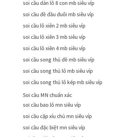
soi cầu dàn lô 8 con mb siêu víp
soi cầu đề đầu đuôi mb siêu víp
soi cầu lô xiên 2 mb siêu víp
soi cầu lô xiên 3 mb siêu víp
soi cầu lô xiên 4 mb siêu víp
soi cầu song thủ đề mb siêu víp
soi cầu song thủ lô mb siêu víp
soi cầu song thủ lô kép mb siêu víp
Soi cầu MN chuẩn xác
soi cầu bao lô mn siêu víp
soi cầu cặp xíu chủ mn siêu víp
soi cầu đặc biệt mn siêu víp