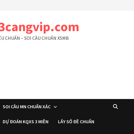
3cangvip.com
IÊU CHUẨN – SOI CẦU CHUẨN XSMB
SOI CẦU MN CHUẨN XÁC
DỰ ĐOÁN KQXS 3 MIỀN
LẤY SỐ ĐỀ CHUẨN