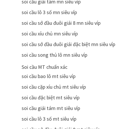
soi cầu giải tám mn siêu víp
soi cầu lô 3 số mn siêu víp
soi cầu sớ đầu đuôi giải 8 mn siêu víp
soi cầu xíu chủ mn siêu víp
soi cầu sớ đầu đuôi giải đặc biệt mn siêu víp
soi cầu song thủ lô mn siêu víp
Soi cầu MT chuẩn xác
soi cầu bao lô mt siêu víp
soi cầu cặp xíu chủ mt siêu víp
soi cầu đặc biệt mt siêu víp
soi cầu giải tám mt siêu víp
soi cầu lô 3 số mt siêu víp