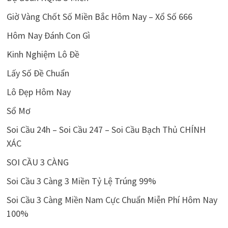
Giờ Vàng Chốt Số Miền Bắc Hôm Nay – Xổ Số 666
Hôm Nay Đánh Con Gì
Kinh Nghiệm Lô Đề
Lấy Số Đề Chuẩn
Lô Đẹp Hôm Nay
Sổ Mơ
Soi Cầu 24h – Soi Cầu 247 – Soi Cầu Bạch Thủ CHÍNH
XÁC
SOI CẦU 3 CÀNG
Soi Cầu 3 Càng 3 Miền Tỷ Lệ Trúng 99%
Soi Cầu 3 Càng Miền Nam Cực Chuẩn Miễn Phí Hôm Nay
100%