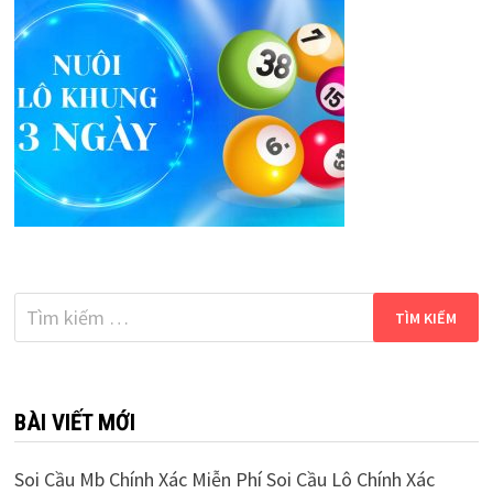
Tìm
kiếm
cho:
BÀI VIẾT MỚI
Soi Cầu Mb Chính Xác Miễn Phí Soi Cầu Lô Chính Xác