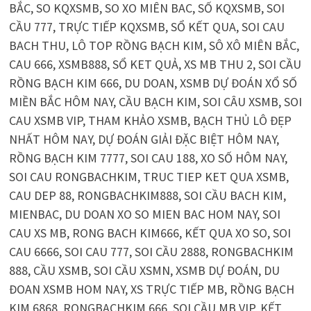
BẮC, SO KQXSMB, SO XO MIÊN BAC, SỐ KQXSMB, SOI
CẦU 777, TRỰC TIẾP KQXSMB, SỔ KẾT QUA, SOI CAU
BACH THU, LÔ TOP RỒNG BẠCH KIM, SÔ XÔ MIÊN BẮC,
CAU 666, XSMB888, SỔ KET QUẢ, XS MB THU 2, SOI CẦU
RỒNG BẠCH KIM 666, DU DOAN, XSMB DỰ ĐOÁN XỔ SỐ
MIỀN BẮC HÔM NAY, CẦU BẠCH KIM, SOI CÂU XSMB, SOI
CAU XSMB VIP, THAM KHẢO XSMB, BẠCH THỦ LÔ ĐẸP
NHẤT HÔM NAY, DỰ ĐOÁN GIẢI ĐẶC BIỆT HÔM NAY,
RỒNG BẠCH KIM 7777, SOI CAU 188, XO SỐ HÔM NAY,
SOI CAU RONGBACHKIM, TRUC TIEP KET QUA XSMB,
CAU DEP 88, RONGBACHKIM888, SOI CẦU BACH KIM,
MIENBAC, DU DOAN XO SO MIEN BAC HOM NAY, SOI
CAU XS MB, RONG BACH KIM666, KẾT QUA XO SO, SOI
CAU 6666, SOI CAU 777, SOI CẦU 2888, RONGBACHKIM
888, CẦU XSMB, SOI CẦU XSMN, XSMB DỰ ĐOÁN, DU
ĐOAN XSMB HOM NAY, XS TRỰC TIẾP MB, RỒNG BẠCH
KIM 6868, RONGBACHKIM 666, SOI CẦU MB VIP, KẾT