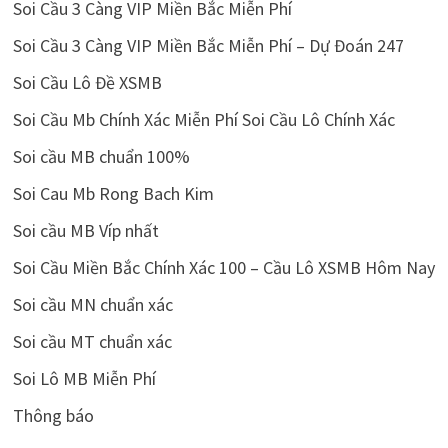
Soi Cầu 3 Càng VIP Miền Bắc Miễn Phí
Soi Cầu 3 Càng VIP Miền Bắc Miễn Phí – Dự Đoán 247
Soi Cầu Lô Đề XSMB
Soi Cầu Mb Chính Xác Miễn Phí Soi Cầu Lô Chính Xác
Soi cầu MB chuẩn 100%
Soi Cau Mb Rong Bach Kim
Soi cầu MB Víp nhất
Soi Cầu Miền Bắc Chính Xác 100 – Cầu Lô XSMB Hôm Nay
Soi cầu MN chuẩn xác
Soi cầu MT chuẩn xác
Soi Lô MB Miễn Phí
Thông báo