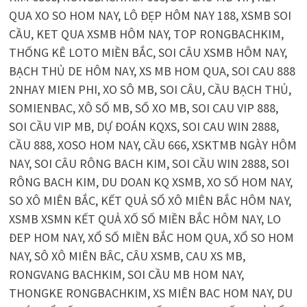
QUA XO SO HOM NAY, LÔ ĐẸP HÔM NAY 188, XSMB SOI
CẦU, KET QUA XSMB HÔM NAY, TOP RONGBACHKIM,
THỐNG KÊ LOTO MIỀN BẮC, SOI CÂU XSMB HÔM NAY,
BẠCH THỦ DE HÔM NAY, XS MB HOM QUA, SOI CAU 888
2NHAY MIEN PHI, XO SÔ MB, SOI CÂU, CẦU BẠCH THỦ,
SOMIENBAC, XÔ SỐ MB, SỐ XO MB, SOI CAU VIP 888,
SOI CẦU VIP MB, DỰ ĐOÁN KQXS, SOI CAU WIN 2888,
CẦU 888, XOSO HOM NAY, CẦU 666, XSKTMB NGÀY HÔM
NAY, SOI CÂU RÔNG BACH KIM, SOI CẦU WIN 2888, SOI
RÔNG BACH KIM, DU DOAN KQ XSMB, XO SỐ HOM NAY,
SO XÔ MIÊN BẮC, KẾT QUẢ SỔ XÔ MIÊN BẮC HÔM NAY,
XSMB XSMN KẾT QUẢ XỐ SỐ MIỀN BẮC HÔM NAY, LO
ĐEP HOM NAY, XỔ SỐ MIỀN BẮC HOM QUA, XỔ SO HOM
NAY, SÔ XÔ MIÊN BÂC, CÂU XSMB, CAU XS MB,
RONGVANG BACHKIM, SOI CẦU MB HOM NAY,
THONGKE RONGBACHKIM, XS MIÊN BAC HOM NAY, DU