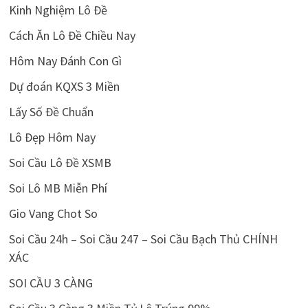
Kinh Nghiệm Lô Đề
Cách Ăn Lô Đề Chiều Nay
Hôm Nay Đánh Con Gì
Dự đoán KQXS 3 Miền
Lấy Số Đề Chuẩn
Lô Đẹp Hôm Nay
Soi Cầu Lô Đề XSMB
Soi Lô MB Miễn Phí
Gio Vang Chot So
Soi Cầu 24h – Soi Cầu 247 – Soi Cầu Bạch Thủ CHÍNH
XÁC
SOI CẦU 3 CÀNG