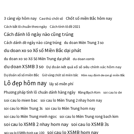
Chốt số miền Bắc hôm nay
3 càng víp hôm nay
Cao thủ chốt số
Cách bắt lô chuẩn theo ngày
Cách tính lô đề 2021
Cách đánh lô ngày nào cũng trúng
Cách đánh đề ngày nào cũng trúng
du doan Miền Trung 3 so
du doan xo so Xổ số Miền Bắc dại phát
du doan xo so Xổ Số Miền Trung dại phát
du doan xsmb
du doan XSMB 3 so
Dự đoán kết quả xổ số siêu chính xác hôm nay
Dự đoán xổ số miền Bắc
Giờ vàng chốt số miền bắc
Hôm nay đánh de con gì miền Bắc
Lô đẹp hôm nay
lấy số miễn phí
Phương pháp tính lô chuẩn đánh hàng ngày
Rồng Bạch Kim
soi cau lo de
soi cau lo mien bac
soi cau lo Miền Trung 2 nhay hom nay
soi cau lo Miền Trung 3s
soi cau lo Miền Trung hom nay
soi cau lo Miền Trung minh ngoc
soi cau lo Miền Trung rong bach kim
soi cau lo XSMB 2 nhay hom nay
soi cau lo XSMB 3s
soi cau lo XSMB hom nay
soi cau lo XSMB chinh xac 100