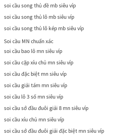
soi cầu song thủ đề mb siêu víp
soi cầu song thủ lô mb siêu víp
soi cầu song thủ lô kép mb siêu víp
Soi cầu MN chuẩn xác
soi cầu bao lô mn siêu víp
soi cầu cặp xíu chủ mn siêu víp
soi cầu đặc biệt mn siêu víp
soi cầu giải tám mn siêu víp
soi cầu lô 3 số mn siêu víp
soi cầu sớ đầu đuôi giải 8 mn siêu víp
soi cầu xíu chủ mn siêu víp
soi cầu sớ đầu đuôi giải đặc biệt mn siêu víp