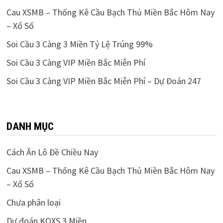
Cau XSMB – Thống Kê Cầu Bạch Thủ Miền Bắc Hôm Nay
– Xổ Số
Soi Cầu 3 Càng 3 Miền Tỷ Lệ Trúng 99%
Soi Cầu 3 Càng VIP Miền Bắc Miễn Phí
Soi Cầu 3 Càng VIP Miền Bắc Miễn Phí – Dự Đoán 247
DANH MỤC
Cách Ăn Lô Đề Chiều Nay
Cau XSMB – Thống Kê Cầu Bạch Thủ Miền Bắc Hôm Nay
– Xổ Số
Chưa phân loại
Dự đoán KQXS 3 Miền