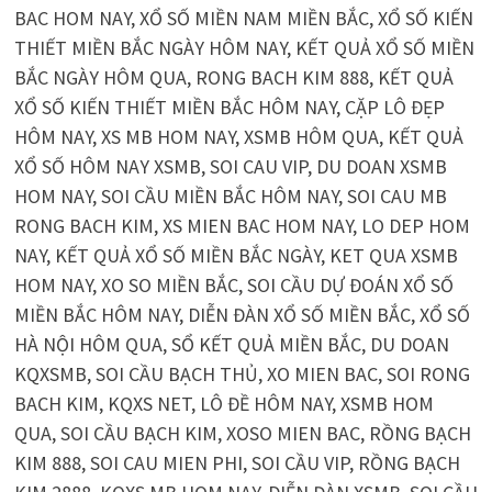
BAC HOM NAY, XỔ SỐ MIỀN NAM MIỀN BẮC, XỔ SỐ KIẾN
THIẾT MIỀN BẮC NGÀY HÔM NAY, KẾT QUẢ XỔ SỐ MIỀN
BẮC NGÀY HÔM QUA, RONG BACH KIM 888, KẾT QUẢ
XỔ SỐ KIẾN THIẾT MIỀN BẮC HÔM NAY, CẶP LÔ ĐẸP
HÔM NAY, XS MB HOM NAY, XSMB HÔM QUA, KẾT QUẢ
XỔ SỐ HÔM NAY XSMB, SOI CAU VIP, DU DOAN XSMB
HOM NAY, SOI CẦU MIỀN BẮC HÔM NAY, SOI CAU MB
RONG BACH KIM, XS MIEN BAC HOM NAY, LO DEP HOM
NAY, KẾT QUẢ XỔ SỐ MIỀN BẮC NGÀY, KET QUA XSMB
HOM NAY, XO SO MIỀN BẮC, SOI CẦU DỰ ĐOÁN XỔ SỐ
MIỀN BẮC HÔM NAY, DIỄN ĐÀN XỔ SỐ MIỀN BẮC, XỔ SỐ
HÀ NỘI HÔM QUA, SỔ KẾT QUẢ MIỀN BẮC, DU DOAN
KQXSMB, SOI CẦU BẠCH THỦ, XO MIEN BAC, SOI RONG
BACH KIM, KQXS NET, LÔ ĐỀ HÔM NAY, XSMB HOM
QUA, SOI CẦU BẠCH KIM, XOSO MIEN BAC, RỒNG BẠCH
KIM 888, SOI CAU MIEN PHI, SOI CẦU VIP, RỒNG BẠCH