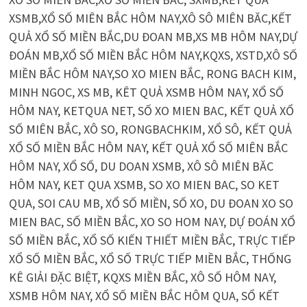
XSMB,XỔ SỐ MIÊN BẮC HÔM NAY,XÔ SÔ MIÊN BĂC,KẾT
QUẢ XỔ SỐ MIỀN BẮC,DU ĐOAN MB,XS MB HÔM NAY,DỰ
ĐOÁN MB,XỔ SỐ MIỀN BẮC HÔM NAY,KQXS, XSTD,XÔ SỐ
MIỀN BẮC HÔM NAY,SO XO MIEN BẮC, RONG BACH KIM,
MINH NGOC, XS MB, KÊT QUẢ XSMB HÔM NAY, XỔ SỐ
HÔM NAY, KETQUA NET, SỐ XO MIEN BAC, KẾT QUẢ XỔ
SỐ MIÊN BẮC, XÔ SO, RONGBACHKIM, XỔ SÔ, KẾT QUẢ
XỔ SỐ MIỀN BẮC HÔM NAY, KẾT QUẢ XỔ SỐ MIÊN BẮC
HÔM NAY, XỔ SỐ, DU DOAN XSMB, XÔ SÔ MIÊN BĂC
HÔM NAY, KET QUA XSMB, SO XO MIEN BAC, SO KET
QUA, SOI CAU MB, XỔ SỐ MIỀN, SỐ XO, DU ĐOAN XO SO
MIEN BAC, SỐ MIỀN BẮC, XO SO HOM NAY, DỰ ĐOÁN XỔ
SỐ MIỀN BẮC, XỔ SỐ KIẾN THIẾT MIỀN BẮC, TRỰC TIẾP
XỔ SỐ MIỀN BẮC, XỔ SỐ TRỰC TIẾP MIỀN BẮC, THỐNG
KÊ GIẢI ĐẶC BIỆT, KQXS MIỀN BẮC, XÔ SỐ HÔM NAY,
XSMB HÔM NAY, XỔ SỐ MIỀN BẮC HÔM QUA, SỔ KẾT