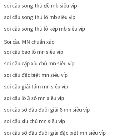
soi cầu song thủ đề mb siêu víp
soi cầu song thủ lô mb siêu víp
soi cầu song thủ lô kép mb siêu víp
Soi cầu MN chuẩn xác
soi cầu bao lô mn siêu víp
soi cầu cặp xíu chủ mn siêu víp
soi cầu đặc biệt mn siêu víp
soi cầu giải tám mn siêu víp
soi cầu lô 3 số mn siêu víp
soi cầu sớ đầu đuôi giải 8 mn siêu víp
soi cầu xíu chủ mn siêu víp
soi cầu sớ đầu đuôi giải đặc biệt mn siêu víp