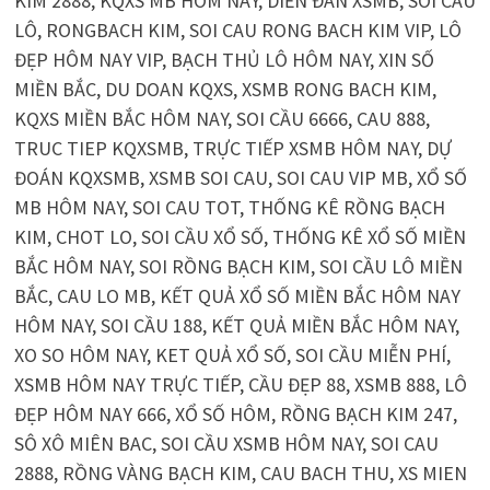
KIM 2888, KQXS MB HOM NAY, DIỄN ĐÀN XSMB, SOI CẦU
LÔ, RONGBACH KIM, SOI CAU RONG BACH KIM VIP, LÔ
ĐẸP HÔM NAY VIP, BẠCH THỦ LÔ HÔM NAY, XIN SỐ
MIỀN BẮC, DU DOAN KQXS, XSMB RONG BACH KIM,
KQXS MIỀN BẮC HÔM NAY, SOI CẦU 6666, CAU 888,
TRUC TIEP KQXSMB, TRỰC TIẾP XSMB HÔM NAY, DỰ
ĐOÁN KQXSMB, XSMB SOI CAU, SOI CAU VIP MB, XỔ SỐ
MB HÔM NAY, SOI CAU TOT, THỐNG KÊ RỒNG BẠCH
KIM, CHOT LO, SOI CẦU XỔ SỐ, THỐNG KÊ XỔ SỐ MIỀN
BẮC HÔM NAY, SOI RỒNG BẠCH KIM, SOI CẦU LÔ MIỀN
BẮC, CAU LO MB, KẾT QUẢ XỔ SỐ MIỀN BẮC HÔM NAY
HÔM NAY, SOI CẦU 188, KẾT QUẢ MIỀN BẮC HÔM NAY,
XO SO HÔM NAY, KET QUẢ XỔ SỐ, SOI CẦU MIỄN PHÍ,
XSMB HÔM NAY TRỰC TIẾP, CẦU ĐẸP 88, XSMB 888, LÔ
ĐẸP HÔM NAY 666, XỔ SỐ HÔM, RỒNG BẠCH KIM 247,
SÔ XÔ MIÊN BAC, SOI CẦU XSMB HÔM NAY, SOI CAU
2888, RỒNG VÀNG BẠCH KIM, CAU BACH THU, XS MIEN