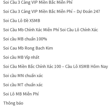
Soi Cầu 3 Càng VIP Miền Bắc Miễn Phí
Soi Cầu 3 Càng VIP Miền Bắc Miễn Phí – Dự Đoán 247
Soi Cầu Lô Đề XSMB
Soi Cầu Mb Chính Xác Miễn Phí Soi Cầu Lô Chính Xác
Soi cầu MB chuẩn 100%
Soi Cau Mb Rong Bach Kim
Soi cầu MB Víp nhất
Soi Cầu Miền Bắc Chính Xác 100 – Cầu Lô XSMB Hôm Nay
Soi cầu MN chuẩn xác
Soi cầu MT chuẩn xác
Soi Lô MB Miễn Phí
Thông báo