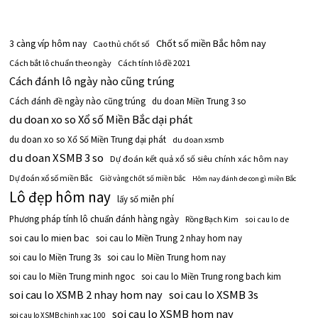
Chốt số miền Bắc hôm nay
3 càng víp hôm nay
Cao thủ chốt số
Cách bắt lô chuẩn theo ngày
Cách tính lô đề 2021
Cách đánh lô ngày nào cũng trúng
Cách đánh đề ngày nào cũng trúng
du doan Miền Trung 3 so
du doan xo so Xổ số Miền Bắc dại phát
du doan xo so Xổ Số Miền Trung dại phát
du doan xsmb
du doan XSMB 3 so
Dự đoán kết quả xổ số siêu chính xác hôm nay
Dự đoán xổ số miền Bắc
Giờ vàng chốt số miền bắc
Hôm nay đánh de con gì miền Bắc
Lô đẹp hôm nay
lấy số miễn phí
Phương pháp tính lô chuẩn đánh hàng ngày
Rồng Bạch Kim
soi cau lo de
soi cau lo mien bac
soi cau lo Miền Trung 2 nhay hom nay
soi cau lo Miền Trung 3s
soi cau lo Miền Trung hom nay
soi cau lo Miền Trung minh ngoc
soi cau lo Miền Trung rong bach kim
soi cau lo XSMB 2 nhay hom nay
soi cau lo XSMB 3s
soi cau lo XSMB hom nay
soi cau lo XSMB chinh xac 100