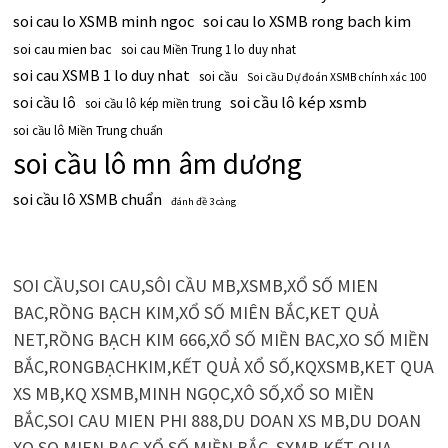
soi cau lo XSMB minh ngoc
soi cau lo XSMB rong bach kim
soi cau mien bac
soi cau Miền Trung 1 lo duy nhat
soi cau XSMB 1 lo duy nhat
soi cầu
Soi cầu Dự đoán XSMB chính xác 100
soi cầu lô kép xsmb
soi cầu lô
soi cầu lô kép miền trung
soi cầu lô Miền Trung chuẩn
soi cầu lô mn âm dương
soi cầu lô XSMB chuẩn
đánh đề 3 càng
SOI CẦU,SOI CAU,SÔI CẦU MB,XSMB,XỔ SỐ MIEN
BAC,RỒNG BẠCH KIM,XỔ SỐ MIÊN BẮC,KET QUẢ
NET,RỒNG BẠCH KIM 666,XỔ SỐ MIỀN BAC,XO SỐ MIỀN
BẮC,RONGBẠCHKIM,KẾT QUẢ XỔ SỐ,KQXSMB,KET QUA
XS MB,KQ XSMB,MINH NGỌC,XÔ SỐ,XỔ SO MIỀN
BẮC,SOI CAU MIEN PHI 888,DU DOAN XS MB,DU DOAN
XO SO MIEN BAC,XỔ SỐ MIỀN BẮC, SXMB,KẾT QUA