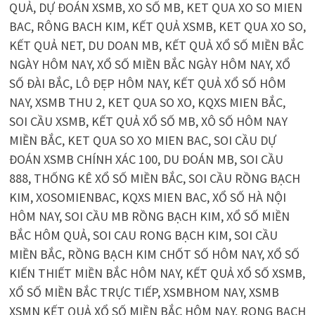
QUẢ, DỰ ĐOÁN XSMB, XO SỐ MB, KET QUA XO SO MIEN
BAC, RÔNG BACH KIM, KẾT QUẢ XSMB, KET QUA XO SO,
KẾT QUẢ NET, DU DOAN MB, KẾT QUẢ XỔ SỐ MIỀN BẮC
NGÀY HÔM NAY, XỔ SỐ MIỀN BẮC NGÀY HÔM NAY, XỔ
SỐ ĐÀI BẮC, LÔ ĐẸP HÔM NAY, KẾT QUẢ XỔ SỐ HÔM
NAY, XSMB THU 2, KET QUA SO XO, KQXS MIEN BẮC,
SOI CẦU XSMB, KẾT QUẢ XỔ SỐ MB, XÔ SỐ HÔM NAY
MIỀN BẮC, KET QUA SO XO MIEN BAC, SOI CẦU DỰ
ĐOÁN XSMB CHÍNH XÁC 100, DU ĐOÁN MB, SOI CẦU
888, THỐNG KÊ XỔ SỐ MIỀN BẮC, SOI CẦU RỒNG BẠCH
KIM, XOSOMIENBAC, KQXS MIEN BAC, XỔ SỐ HÀ NỘI
HÔM NAY, SOI CẦU MB RỒNG BẠCH KIM, XỔ SỐ MIỀN
BẮC HÔM QUẢ, SOI CAU RONG BẠCH KIM, SOI CẦU
MIỀN BẮC, RỒNG BẠCH KIM CHỐT SỐ HÔM NAY, XỔ SỐ
KIẾN THIẾT MIỀN BẮC HÔM NAY, KẾT QUẢ XỔ SỐ XSMB,
XỔ SỐ MIỀN BẮC TRỰC TIẾP, XSMBHOM NAY, XSMB
XSMN KẾT QUẢ XỔ SỐ MIỀN BẮC HÔM NAY, RONG BẠCH