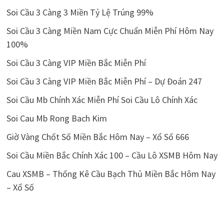
Soi Cầu 3 Càng 3 Miền Tỷ Lệ Trúng 99%
Soi Cầu 3 Càng Miền Nam Cực Chuẩn Miễn Phí Hôm Nay
100%
Soi Cầu 3 Càng VIP Miền Bắc Miễn Phí
Soi Cầu 3 Càng VIP Miền Bắc Miễn Phí – Dự Đoán 247
Soi Cầu Mb Chính Xác Miễn Phí Soi Cầu Lô Chính Xác
Soi Cau Mb Rong Bach Kim
Giờ Vàng Chốt Số Miền Bắc Hôm Nay – Xổ Số 666
Soi Cầu Miền Bắc Chính Xác 100 – Cầu Lô XSMB Hôm Nay
Cau XSMB – Thống Kê Cầu Bạch Thủ Miền Bắc Hôm Nay
– Xổ Số