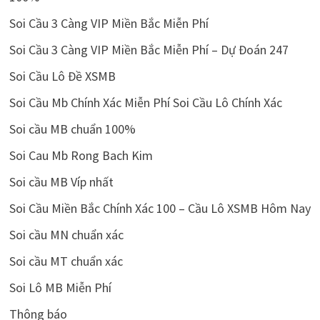
Soi Cầu 3 Càng VIP Miền Bắc Miễn Phí
Soi Cầu 3 Càng VIP Miền Bắc Miễn Phí – Dự Đoán 247
Soi Cầu Lô Đề XSMB
Soi Cầu Mb Chính Xác Miễn Phí Soi Cầu Lô Chính Xác
Soi cầu MB chuẩn 100%
Soi Cau Mb Rong Bach Kim
Soi cầu MB Víp nhất
Soi Cầu Miền Bắc Chính Xác 100 – Cầu Lô XSMB Hôm Nay
Soi cầu MN chuẩn xác
Soi cầu MT chuẩn xác
Soi Lô MB Miễn Phí
Thông báo