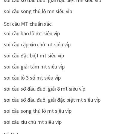
soi cầu sớ đầu đuôi giải đặc biệt mn siêu víp
soi cầu song thủ lô mn siêu víp
Soi cầu MT chuẩn xác
soi cầu bao lô mt siêu víp
soi cầu cặp xíu chủ mt siêu víp
soi cầu đặc biệt mt siêu víp
soi cầu giải tám mt siêu víp
soi cầu lô 3 số mt siêu víp
soi cầu sớ đầu đuôi giải 8 mt siêu víp
soi cầu sớ đầu đuôi giải đặc biệt mt siêu víp
soi cầu song thủ lô mt siêu víp
soi cầu xíu chủ mt siêu víp