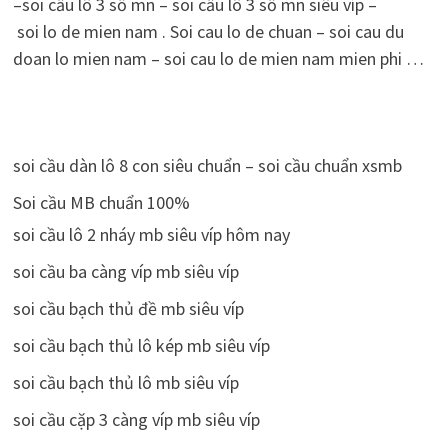
–soi cầu lô 3 số mn – soi cầu lô 3 số mn siêu víp –
soi lo de mien nam . Soi cau lo de chuan – soi cau du
doan lo mien nam – soi cau lo de mien nam mien phi …
soi cầu dàn lô 8 con siêu chuẩn – soi cầu chuẩn xsmb
Soi cầu MB chuẩn 100%
soi cầu lô 2 nháy mb siêu víp hôm nay
soi cầu ba càng víp mb siêu víp
soi cầu bạch thủ đề mb siêu víp
soi cầu bạch thủ lô kép mb siêu víp
soi cầu bạch thủ lô mb siêu víp
soi cầu cặp 3 càng víp mb siêu víp