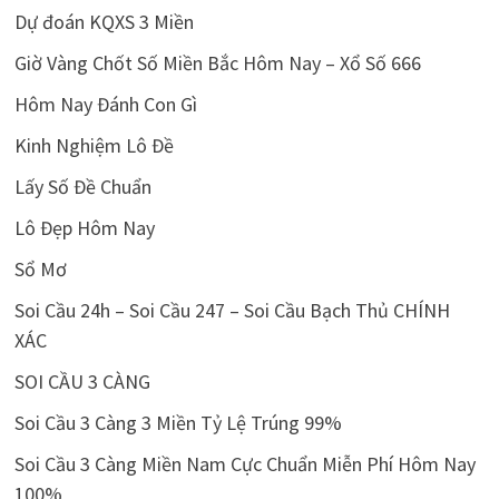
Dự đoán KQXS 3 Miền
Giờ Vàng Chốt Số Miền Bắc Hôm Nay – Xổ Số 666
Hôm Nay Đánh Con Gì
Kinh Nghiệm Lô Đề
Lấy Số Đề Chuẩn
Lô Đẹp Hôm Nay
Sổ Mơ
Soi Cầu 24h – Soi Cầu 247 – Soi Cầu Bạch Thủ CHÍNH
XÁC
SOI CẦU 3 CÀNG
Soi Cầu 3 Càng 3 Miền Tỷ Lệ Trúng 99%
Soi Cầu 3 Càng Miền Nam Cực Chuẩn Miễn Phí Hôm Nay
100%