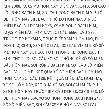
KIM 2888, KQXS MB HOM NAY, DIỄN ĐÀN XSMB, SOI CẦU
LÔ, RONGBACH KIM, SOI CAU RONG BACH KIM VIP, LÔ
ĐẸP HÔM NAY VIP, BẠCH THỦ LÔ HÔM NAY, XIN SỐ
MIỀN BẮC, DU DOAN KQXS, XSMB RONG BACH KIM,
KQXS MIỀN BẮC HÔM NAY, SOI CẦU 6666, CAU 888,
TRUC TIEP KQXSMB, TRỰC TIẾP XSMB HÔM NAY, DỰ
ĐOÁN KQXSMB, XSMB SOI CAU, SOI CAU VIP MB, XỔ SỐ
MB HÔM NAY, SOI CAU TOT, THỐNG KÊ RỒNG BẠCH
KIM, CHOT LO, SOI CẦU XỔ SỐ, THỐNG KÊ XỔ SỐ MIỀN
BẮC HÔM NAY, SOI RỒNG BẠCH KIM, SOI CẦU LÔ MIỀN
BẮC, CAU LO MB, KẾT QUẢ XỔ SỐ MIỀN BẮC HÔM NAY
HÔM NAY, SOI CẦU 188, KẾT QUẢ MIỀN BẮC HÔM NAY,
XO SO HÔM NAY, KET QUẢ XỔ SỐ, SOI CẦU MIỄN PHÍ,
XSMB HÔM NAY TRỰC TIẾP, CẦU ĐẸP 88, XSMB 888, LÔ
ĐẸP HÔM NAY 666, XỔ SỐ HÔM, RỒNG BẠCH KIM 247,
SÔ XÔ MIÊN BAC, SOI CẦU XSMB HÔM NAY, SOI CAU