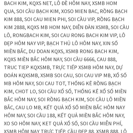
BACH KIM, KQXS NET, LÔ ĐỀ HÔM NAY, XSMB HOM
QUA, SOI CẦU BẠCH KIM, XOSO MIEN BAC, RỒNG BẠCH
KIM 888, SOI CAU MIEN PHI, SOI CẦU VIP, RỒNG BẠCH
KIM 2888, KQXS MB HOM NAY, DIỄN ĐÀN XSMB, SOI CẦU
LÔ, RONGBACH KIM, SOI CAU RONG BACH KIM VIP, LÔ
ĐẸP HÔM NAY VIP, BẠCH THỦ LÔ HÔM NAY, XIN SỐ
MIỀN BẮC, DU DOAN KQXS, XSMB RONG BACH KIM,
KQXS MIỀN BẮC HÔM NAY, SOI CẦU 6666, CAU 888,
TRUC TIEP KQXSMB, TRỰC TIẾP XSMB HÔM NAY, DỰ
ĐOÁN KQXSMB, XSMB SOI CAU, SOI CAU VIP MB, XỔ SỐ
MB HÔM NAY, SOI CAU TOT, THỐNG KÊ RỒNG BẠCH
KIM, CHOT LO, SOI CẦU XỔ SỐ, THỐNG KÊ XỔ SỐ MIỀN
BẮC HÔM NAY, SOI RỒNG BẠCH KIM, SOI CẦU LÔ MIỀN
BẮC, CAU LO MB, KẾT QUẢ XỔ SỐ MIỀN BẮC HÔM NAY
HÔM NAY, SOI CẦU 188, KẾT QUẢ MIỀN BẮC HÔM NAY,
XO SO HÔM NAY, KET QUẢ XỔ SỐ, SOI CẦU MIỄN PHÍ,
XSMB HÔM NAY TRỰC TIẾP, CẦU ĐẸP 88, XSMB 888, LÔ