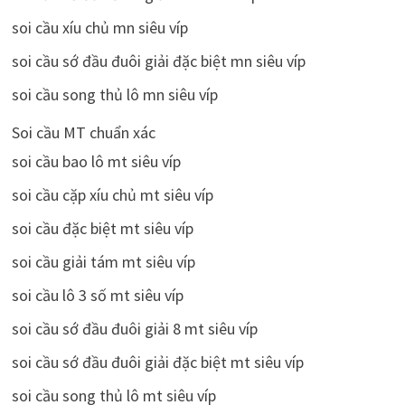
soi cầu xíu chủ mn siêu víp
soi cầu sớ đầu đuôi giải đặc biệt mn siêu víp
soi cầu song thủ lô mn siêu víp
Soi cầu MT chuẩn xác
soi cầu bao lô mt siêu víp
soi cầu cặp xíu chủ mt siêu víp
soi cầu đặc biệt mt siêu víp
soi cầu giải tám mt siêu víp
soi cầu lô 3 số mt siêu víp
soi cầu sớ đầu đuôi giải 8 mt siêu víp
soi cầu sớ đầu đuôi giải đặc biệt mt siêu víp
soi cầu song thủ lô mt siêu víp