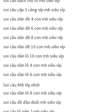
soi cầu bạch thủ lô mb siêu víp
soi cầu cặp 3 càng víp mb siêu víp
soi cầu dàn đề 4 con mb siêu víp
soi cầu dàn đề 6 con mb siêu víp
soi cầu dàn đề 8 con mb siêu víp
soi cầu dàn đề 10 con mb siêu víp
soi cầu dàn lô 10 con mb siêu víp
soi cầu dàn lô 4 con mb siêu víp
soi cầu dàn lô 6 con mb siêu víp
Soi cầu MB Víp nhất
soi cầu dàn lô 8 con mb siêu víp
soi cầu đề đầu đuôi mb siêu víp
soi cầu lô xiên 2 mb siêu víp