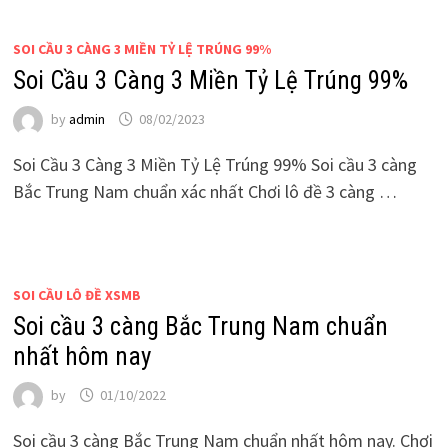
SOI CẦU 3 CÀNG 3 MIỀN TỶ LỆ TRÚNG 99%
Soi Cầu 3 Càng 3 Miền Tỷ Lệ Trúng 99%
by
admin
08/02/2023
Soi Cầu 3 Càng 3 Miền Tỷ Lệ Trúng 99% Soi cầu 3 càng
Bắc Trung Nam chuẩn xác nhất Chơi lô đề 3 càng …
SOI CẦU LÔ ĐỀ XSMB
Soi cầu 3 càng Bắc Trung Nam chuẩn
nhất hôm nay
by
01/10/2022
Soi cầu 3 càng Bắc Trung Nam chuẩn nhất hôm nay. Chơi