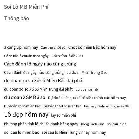
Soi Lô MB Miễn Phí
Thông báo
Chốt số miền Bắc hôm nay
3 càng víp hôm nay
Cao thủ chốt số
Cách bắt lô chuẩn theo ngày
Cách tính lô đề 2021
Cách đánh lô ngày nào cũng trúng
Cách đánh đề ngày nào cũng trúng
du doan Miền Trung 3 so
du doan xo so Xổ số Miền Bắc dại phát
du doan xo so Xổ Số Miền Trung dại phát
du doan xsmb
du doan XSMB 3 so
Dự đoán kết quả xổ số siêu chính xác hôm nay
Dự đoán xổ số miền Bắc
Giờ vàng chốt số miền bắc
Hôm nay đánh de con gì miền Bắc
Lô đẹp hôm nay
lấy số miễn phí
Phương pháp tính lô chuẩn đánh hàng ngày
Rồng Bạch Kim
soi cau lo de
soi cau lo mien bac
soi cau lo Miền Trung 2 nhay hom nay