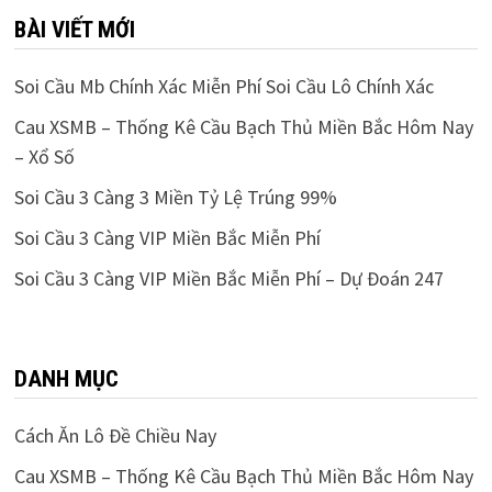
BÀI VIẾT MỚI
Soi Cầu Mb Chính Xác Miễn Phí Soi Cầu Lô Chính Xác
Cau XSMB – Thống Kê Cầu Bạch Thủ Miền Bắc Hôm Nay
– Xổ Số
Soi Cầu 3 Càng 3 Miền Tỷ Lệ Trúng 99%
Soi Cầu 3 Càng VIP Miền Bắc Miễn Phí
Soi Cầu 3 Càng VIP Miền Bắc Miễn Phí – Dự Đoán 247
DANH MỤC
Cách Ăn Lô Đề Chiều Nay
Cau XSMB – Thống Kê Cầu Bạch Thủ Miền Bắc Hôm Nay