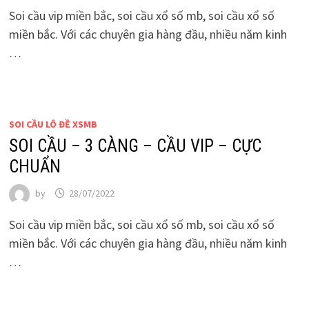
Soi cầu vip miền bắc, soi cầu xổ số mb, soi cầu xổ số
miền bắc. Với các chuyên gia hàng đầu, nhiều năm kinh
…
SOI CẦU LÔ ĐỀ XSMB
SOI CẦU – 3 CÀNG – CẦU VIP – CỰC
CHUẨN
by
28/07/2022
Soi cầu vip miền bắc, soi cầu xổ số mb, soi cầu xổ số
miền bắc. Với các chuyên gia hàng đầu, nhiều năm kinh
…