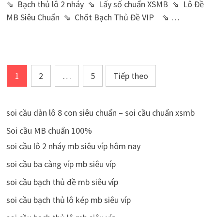
⇘ Bạch thủ lô 2 nháy ⇘ Lấy số chuẩn XSMB ⇘ Lô Đề
MB Siêu Chuẩn ⇘ Chốt Bạch Thủ Đề VIP ⇘ …
Phân
1
2
…
5
Tiếp theo
trang
bài
soi cầu dàn lô 8 con siêu chuẩn – soi cầu chuẩn xsmb
viết
Soi cầu MB chuẩn 100%
soi cầu lô 2 nháy mb siêu víp hôm nay
soi cầu ba càng víp mb siêu víp
soi cầu bạch thủ đề mb siêu víp
soi cầu bạch thủ lô kép mb siêu víp