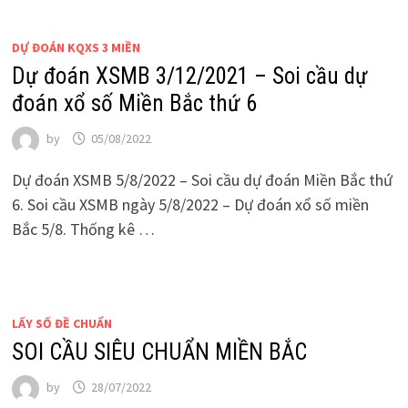
DỰ ĐOÁN KQXS 3 MIỀN
Dự đoán XSMB 3/12/2021 – Soi cầu dự
đoán xổ số Miền Bắc thứ 6
by
05/08/2022
Dự đoán XSMB 5/8/2022 – Soi cầu dự đoán Miền Bắc thứ
6. Soi cầu XSMB ngày 5/8/2022 – Dự đoán xổ số miền
Bắc 5/8. Thống kê …
LẤY SỐ ĐỀ CHUẨN
SOI CẦU SIÊU CHUẨN MIỀN BẮC
by
28/07/2022