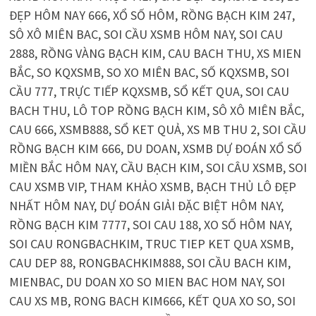
ĐẸP HÔM NAY 666, XỔ SỐ HÔM, RỒNG BẠCH KIM 247,
SÔ XÔ MIÊN BAC, SOI CẦU XSMB HÔM NAY, SOI CAU
2888, RỒNG VÀNG BẠCH KIM, CAU BACH THU, XS MIEN
BẮC, SO KQXSMB, SO XO MIÊN BAC, SỐ KQXSMB, SOI
CẦU 777, TRỰC TIẾP KQXSMB, SỔ KẾT QUA, SOI CAU
BACH THU, LÔ TOP RỒNG BẠCH KIM, SÔ XÔ MIÊN BẮC,
CAU 666, XSMB888, SỔ KET QUẢ, XS MB THU 2, SOI CẦU
RỒNG BẠCH KIM 666, DU DOAN, XSMB DỰ ĐOÁN XỔ SỐ
MIỀN BẮC HÔM NAY, CẦU BẠCH KIM, SOI CÂU XSMB, SOI
CAU XSMB VIP, THAM KHẢO XSMB, BẠCH THỦ LÔ ĐẸP
NHẤT HÔM NAY, DỰ ĐOÁN GIẢI ĐẶC BIỆT HÔM NAY,
RỒNG BẠCH KIM 7777, SOI CAU 188, XO SỐ HÔM NAY,
SOI CAU RONGBACHKIM, TRUC TIEP KET QUA XSMB,
CAU DEP 88, RONGBACHKIM888, SOI CẦU BACH KIM,
MIENBAC, DU DOAN XO SO MIEN BAC HOM NAY, SOI
CAU XS MB, RONG BACH KIM666, KẾT QUA XO SO, SOI