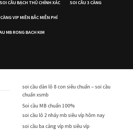
– SOI CẦU BẠCH THỦ CHÍNH XÁC
SOI CẦU 3 CÀNG
 CÀNG VIP MIỀN BẮC MIỄN PHÍ
CAU MB RONG BACH KIM
soi cầu dàn lô 8 con siêu chuẩn – soi cầu
chuẩn xsmb
Soi cầu MB chuẩn 100%
soi cầu lô 2 nháy mb siêu víp hôm nay
soi cầu ba càng víp mb siêu víp