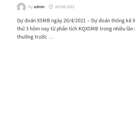
by
admin
20/04/2021
Dự đoán XSMB ngày 20/4/2021 – Dự đoán thống kê
thứ 3 hôm nay từ phân tích KQXSMB trong nhiều lần
thưởng trước …