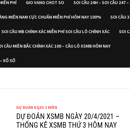
MIỄN PHÍ
GIO VANG CHOT SO
SOI CẦU 24H – SOI CẦU 247 
CÀNG MIỀN NAM CỰC CHUẨN MIỄN PHÍ HÔM NAY 100%
SOI CẦU 3
SOI CẦU MB CHÍNH XÁC MIỄN PHÍ SOI CẦU LÔ CHÍNH XÁC
SOI 
OI CẦU MIỀN BẮC CHÍNH XÁC 100 – CẦU LÔ XSMB HÔM NAY
– XỔ SỐ
DỰ ĐOÁN KQXS 3 MIỀN
DỰ ĐOÁN XSMB NGÀY 20/4/2021 –
THỐNG KÊ XSMB THỨ 3 HÔM NAY