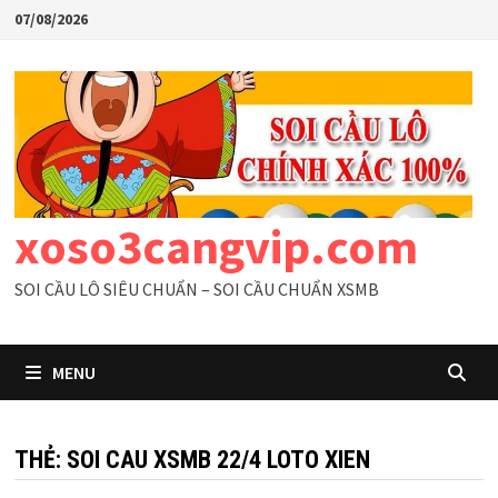
Skip
07/08/2026
to
content
xoso3cangvip.com
SOI CẦU LÔ SIÊU CHUẨN – SOI CẦU CHUẨN XSMB
MENU
THẺ:
SOI CAU XSMB 22/4 LOTO XIEN