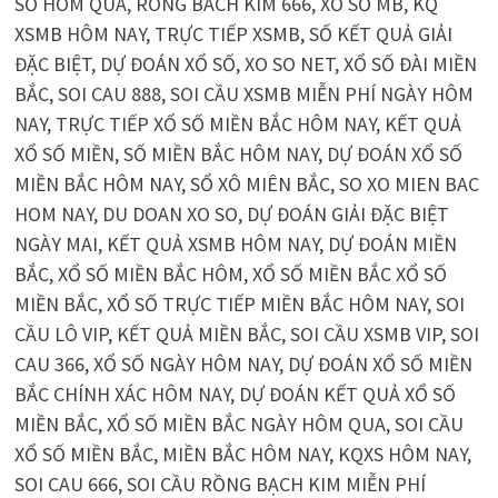
SỐ HÔM QUA, RONG BACH KIM 666, XỔ SỐ MB, KQ
XSMB HÔM NAY, TRỰC TIẾP XSMB, SỐ KẾT QUẢ GIẢI
ĐẶC BIỆT, DỰ ĐOÁN XỔ SỐ, XO SO NET, XỔ SỐ ĐÀI MIỀN
BẮC, SOI CAU 888, SOI CẦU XSMB MIỄN PHÍ NGÀY HÔM
NAY, TRỰC TIẾP XỔ SỐ MIỀN BẮC HÔM NAY, KẾT QUẢ
XỔ SỐ MIỀN, SỐ MIỀN BẮC HÔM NAY, DỰ ĐOÁN XỔ SỐ
MIỀN BẮC HÔM NAY, SỔ XÔ MIÊN BẮC, SO XO MIEN BAC
HOM NAY, DU DOAN XO SO, DỰ ĐOÁN GIẢI ĐẶC BIỆT
NGÀY MAI, KẾT QUẢ XSMB HÔM NAY, DỰ ĐOÁN MIỀN
BẮC, XỔ SỐ MIỀN BẮC HÔM, XỔ SỐ MIỀN BẮC XỔ SỐ
MIỀN BẮC, XỔ SỐ TRỰC TIẾP MIỀN BẮC HÔM NAY, SOI
CẦU LÔ VIP, KẾT QUẢ MIỀN BẮC, SOI CẦU XSMB VIP, SOI
CAU 366, XỔ SỐ NGÀY HÔM NAY, DỰ ĐOÁN XỔ SỐ MIỀN
BẮC CHÍNH XÁC HÔM NAY, DỰ ĐOÁN KẾT QUẢ XỔ SỐ
MIỀN BẮC, XỔ SỐ MIỀN BẮC NGÀY HÔM QUA, SOI CẦU
XỔ SỐ MIỀN BẮC, MIỀN BẮC HÔM NAY, KQXS HÔM NAY,
SOI CAU 666, SOI CẦU RỒNG BẠCH KIM MIỄN PHÍ