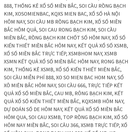
888, THỐNG KÊ XỔ SỐ MIỀN BẮC, SOI CẦU RỒNG BẠCH
KIM, XOSOMIENBAC, KQXS MIEN BAC, XỔ SỐ HÀ NỘI
HÔM NAY, SOI CẦU MB RỒNG BẠCH KIM, XỔ SỐ MIỀN
BẮC HÔM QUẢ, SOI CAU RONG BẠCH KIM, SOI CẦU
MIỀN BẮC, RỒNG BẠCH KIM CHỐT SỐ HÔM NAY, XỔ SỐ
KIẾN THIẾT MIỀN BẮC HÔM NAY, KẾT QUẢ XỔ SỐ XSMB,
XỔ SỐ MIỀN BẮC TRỰC TIẾP, XSMBHOM NAY, XSMB
XSMN KẾT QUẢ XỔ SỐ MIỀN BẮC HÔM NAY, RONG BẠCH
KIM, THỐNG KÊ XSMB, XỔ SỐ KIẾN THIẾT MIÊN BẮC,
SOI CẦU MIỄN PHÍ 888, XO SO MIEN BAC HOM NAY, SỔ
XÔ MIÊN BẮC HÔM NAY, SOI CẦU 666, TRỰC TIẾP KẾT
QUẢ XỔ SỐ MIỀN BẮC, CAU MB, RÔNG BẠCH KIM, KẾT
QUẢ XỔ SỐ KIẾN THIẾT MIỀN BẮC, KQXSMB HÔM NAY,
DỰ ĐOÁN SỐ DE HÔM NAY, KẾT QUẢ XỔ SỐ MIỀN BẮC
HÔM QUA, SOI CAU XSMB, TOP RỒNG BẠCH KIM, XỔ SỐ
HÔM NAY MIỀN BẮC, SOI CÂU 366, XSMB TRỰC TIẾP, XỔ