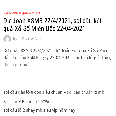
DỰ ĐOÁN KQXS 3 MIỀN
Dự đoán XSMB 22/4/2021, soi cầu kết
quả Xổ Số Miền Bắc 22-04-2021
by
21/04/2021
Dự đoán XSMB 22/4/2021, dự đoán kết quả Xổ Số Miền
Bắc, soi cầu XSMB ngày 22-04-2021, chốt số lô giải tám,
đặc biệt đầu …
soi cầu dàn lô 8 con siêu chuẩn – soi cầu chuẩn xsmb
Soi cầu MB chuẩn 100%
soi cầu lô 2 nháy mb siêu víp hôm nay