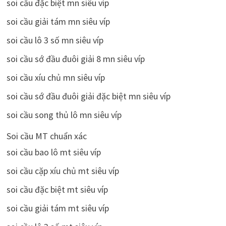
soi cầu đặc biệt mn siêu víp
soi cầu giải tám mn siêu víp
soi cầu lô 3 số mn siêu víp
soi cầu sớ đầu đuôi giải 8 mn siêu víp
soi cầu xíu chủ mn siêu víp
soi cầu sớ đầu đuôi giải đặc biệt mn siêu víp
soi cầu song thủ lô mn siêu víp
Soi cầu MT chuẩn xác
soi cầu bao lô mt siêu víp
soi cầu cặp xíu chủ mt siêu víp
soi cầu đặc biệt mt siêu víp
soi cầu giải tám mt siêu víp