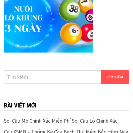
Tìm
kiếm
cho:
BÀI VIẾT MỚI
Soi Cầu Mb Chính Xác Miễn Phí Soi Cầu Lô Chính Xác
Cau XSMB – Thống Kê Cầu Bạch Thủ Miền Bắc Hôm Nay