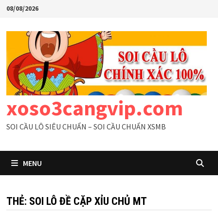
Skip
08/08/2026
to
content
xoso3cangvip.com
SOI CẦU LÔ SIÊU CHUẨN – SOI CẦU CHUẨN XSMB
MENU
THẺ:
SOI LÔ ĐỀ CẶP XỈU CHỦ MT