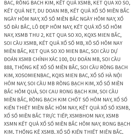
BAC, RÔNG BACH KIM, KẾT QUẢ XSMB, KET QUA XO SO,
KẾT QUẢ NET, DU DOAN MB, KẾT QUẢ XỔ SỐ MIỀN BẮC
NGÀY HÔM NAY, XỔ SỐ MIỀN BẮC NGÀY HÔM NAY, XỔ
SỐ ĐÀI BẮC, LÔ ĐẸP HÔM NAY, KẾT QUẢ XỔ SỐ HÔM
NAY, XSMB THU 2, KET QUA SO XO, KQXS MIEN BẮC,
SOI CẦU XSMB, KẾT QUẢ XỔ SỐ MB, XÔ SỐ HÔM NAY
MIỀN BẮC, KET QUA SO XO MIEN BAC, SOI CẦU DỰ
ĐOÁN XSMB CHÍNH XÁC 100, DU ĐOÁN MB, SOI CẦU
888, THỐNG KÊ XỔ SỐ MIỀN BẮC, SOI CẦU RỒNG BẠCH
KIM, XOSOMIENBAC, KQXS MIEN BAC, XỔ SỐ HÀ NỘI
HÔM NAY, SOI CẦU MB RỒNG BẠCH KIM, XỔ SỐ MIỀN
BẮC HÔM QUẢ, SOI CAU RONG BẠCH KIM, SOI CẦU
MIỀN BẮC, RỒNG BẠCH KIM CHỐT SỐ HÔM NAY, XỔ SỐ
KIẾN THIẾT MIỀN BẮC HÔM NAY, KẾT QUẢ XỔ SỐ XSMB,
XỔ SỐ MIỀN BẮC TRỰC TIẾP, XSMBHOM NAY, XSMB
XSMN KẾT QUẢ XỔ SỐ MIỀN BẮC HÔM NAY, RONG BẠCH
KIM, THỐNG KÊ XSMB, XỔ SỐ KIẾN THIẾT MIÊN BẮC,