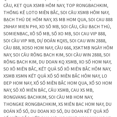
CẦU, KET QUA XSMB HÔM NAY, TOP RONGBACHKIM,
THỐNG KÊ LOTO MIỀN BẮC, SOI CÂU XSMB HÔM NAY,
BẠCH THỦ DE HÔM NAY, XS MB HOM QUA, SOI CAU 888
2NHAY MIEN PHI, XO SÔ MB, SOI CÂU, CẦU BẠCH THỦ,
SOMIENBAC, XÔ SỐ MB, SỐ XO MB, SOI CAU VIP 888,
SOI CẦU VIP MB, DỰ ĐOÁN KQXS, SOI CAU WIN 2888,
CẦU 888, XOSO HOM NAY, CẦU 666, XSKTMB NGÀY HÔM
NAY, SOI CÂU RÔNG BACH KIM, SOI CẦU WIN 2888, SOI
RÔNG BACH KIM, DU DOAN KQ XSMB, XO SỐ HOM NAY,
SO XÔ MIÊN BẮC, KẾT QUẢ SỔ XÔ MIÊN BẮC HÔM NAY,
XSMB XSMN KẾT QUẢ XỐ SỐ MIỀN BẮC HÔM NAY, LO
ĐEP HOM NAY, XỔ SỐ MIỀN BẮC HOM QUA, XỔ SO HOM
NAY, SÔ XÔ MIÊN BÂC, CÂU XSMB, CAU XS MB,
RONGVANG BACHKIM, SOI CẦU MB HOM NAY,
THONGKE RONGBACHKIM, XS MIÊN BAC HOM NAY, DU
ĐOÁN XỔ SỐ, DU DOAN XO SỐ, DU DOAN KẾT QUẢ XỔ