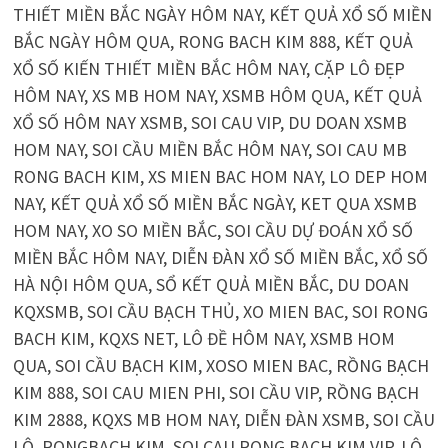
THIẾT MIỀN BẮC NGÀY HÔM NAY, KẾT QUẢ XỔ SỐ MIỀN
BẮC NGÀY HÔM QUA, RONG BACH KIM 888, KẾT QUẢ
XỔ SỐ KIẾN THIẾT MIỀN BẮC HÔM NAY, CẶP LÔ ĐẸP
HÔM NAY, XS MB HOM NAY, XSMB HÔM QUA, KẾT QUẢ
XỔ SỐ HÔM NAY XSMB, SOI CAU VIP, DU DOAN XSMB
HOM NAY, SOI CẦU MIỀN BẮC HÔM NAY, SOI CAU MB
RONG BACH KIM, XS MIEN BAC HOM NAY, LO DEP HOM
NAY, KẾT QUẢ XỔ SỐ MIỀN BẮC NGÀY, KET QUA XSMB
HOM NAY, XO SO MIỀN BẮC, SOI CẦU DỰ ĐOÁN XỔ SỐ
MIỀN BẮC HÔM NAY, DIỄN ĐÀN XỔ SỐ MIỀN BẮC, XỔ SỐ
HÀ NỘI HÔM QUA, SỔ KẾT QUẢ MIỀN BẮC, DU DOAN
KQXSMB, SOI CẦU BẠCH THỦ, XO MIEN BAC, SOI RONG
BACH KIM, KQXS NET, LÔ ĐỀ HÔM NAY, XSMB HOM
QUA, SOI CẦU BẠCH KIM, XOSO MIEN BAC, RỒNG BẠCH
KIM 888, SOI CAU MIEN PHI, SOI CẦU VIP, RỒNG BẠCH
KIM 2888, KQXS MB HOM NAY, DIỄN ĐÀN XSMB, SOI CẦU
LÔ, RONGBACH KIM, SOI CAU RONG BACH KIM VIP, LÔ