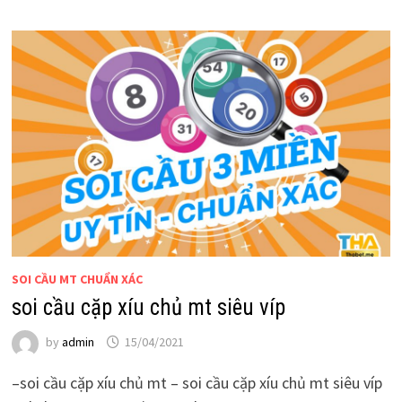
SOI CẦU MT CHUẨN XÁC
soi cầu cặp xíu chủ mt siêu víp
by
admin
15/04/2021
–soi cầu cặp xíu chủ mt – soi cầu cặp xíu chủ mt siêu víp