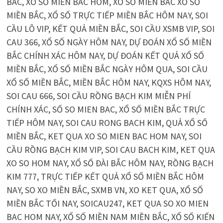
BẮC, XỔ SỐ MIỀN BẮC HÔM, XỔ SỐ MIỀN BẮC XỔ SỐ
MIỀN BẮC, XỔ SỐ TRỰC TIẾP MIỀN BẮC HÔM NAY, SOI
CẦU LÔ VIP, KẾT QUẢ MIỀN BẮC, SOI CẦU XSMB VIP, SOI
CAU 366, XỔ SỐ NGÀY HÔM NAY, DỰ ĐOÁN XỔ SỐ MIỀN
BẮC CHÍNH XÁC HÔM NAY, DỰ ĐOÁN KẾT QUẢ XỔ SỐ
MIỀN BẮC, XỔ SỐ MIỀN BẮC NGÀY HÔM QUA, SOI CẦU
XỔ SỐ MIỀN BẮC, MIỀN BẮC HÔM NAY, KQXS HÔM NAY,
SOI CAU 666, SOI CẦU RỒNG BẠCH KIM MIỄN PHÍ
CHÍNH XÁC, SỐ SO MIEN BAC, XỔ SỐ MIỀN BẮC TRỰC
TIẾP HÔM NAY, SOI CAU RONG BACH KIM, QUẢ XỔ SỐ
MIỀN BẮC, KET QUA XO SO MIEN BAC HOM NAY, SOI
CẦU RỒNG BẠCH KIM VIP, SOI CAU BACH KIM, KET QUA
XO SO HOM NAY, XỔ SỐ ĐÀI BẮC HÔM NAY, RỒNG BẠCH
KIM 777, TRỰC TIẾP KẾT QUẢ XỔ SỐ MIỀN BẮC HÔM
NAY, SO XO MIỀN BẮC, SXMB VN, XO KET QUA, XỔ SỐ
MIỀN BẮC TỐI NAY, SOICAU247, KET QUA SO XO MIEN
BAC HOM NAY, XỔ SỐ MIỀN NAM MIỀN BẮC, XỔ SỐ KIẾN