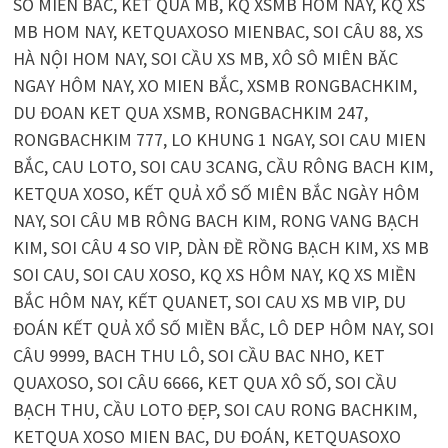
SỐ MIỀN BẮC, KẾT QUA MB, KQ XSMB HOM NAY, KQ XS
MB HOM NAY, KETQUAXOSO MIENBAC, SOI CÂU 88, XS
HÀ NỘI HOM NAY, SOI CẦU XS MB, XÔ SÔ MIÊN BĂC
NGAY HÔM NAY, XO MIEN BẮC, XSMB RONGBACHKIM,
DU ĐOAN KET QUA XSMB, RONGBACHKIM 247,
RONGBACHKIM 777, LO KHUNG 1 NGAY, SOI CAU MIEN
BẮC, CAU LOTO, SOI CAU 3CANG, CẦU RÔNG BACH KIM,
KETQUA XOSO, KẾT QUẢ XỔ SỐ MIÊN BẮC NGÀY HÔM
NAY, SOI CÂU MB RÔNG BACH KIM, RONG VANG BẠCH
KIM, SOI CÂU 4 SO VIP, DÀN ĐỀ RỒNG BẠCH KIM, XS MB
SOI CAU, SOI CAU XOSO, KQ XS HÔM NAY, KQ XS MIỀN
BẮC HÔM NAY, KẾT QUANET, SOI CAU XS MB VIP, DU
ĐOÁN KẾT QUẢ XỔ SỐ MIỀN BẮC, LÔ DEP HÔM NAY, SOI
CÂU 9999, BACH THU LÔ, SOI CẦU BAC NHO, KET
QUAXOSO, SOI CÂU 6666, KET QUA XÔ SỐ, SOI CẦU
BẠCH THU, CẦU LOTO ĐẸP, SOI CAU RONG BACHKIM,
KETQUA XOSO MIEN BAC, DU ĐOÁN, KETQUASOXO