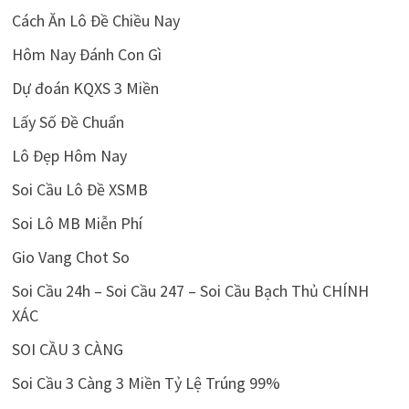
Cách Ăn Lô Đề Chiều Nay
Hôm Nay Đánh Con Gì
Dự đoán KQXS 3 Miền
Lấy Số Đề Chuẩn
Lô Đẹp Hôm Nay
Soi Cầu Lô Đề XSMB
Soi Lô MB Miễn Phí
Gio Vang Chot So
Soi Cầu 24h – Soi Cầu 247 – Soi Cầu Bạch Thủ CHÍNH
XÁC
SOI CẦU 3 CÀNG
Soi Cầu 3 Càng 3 Miền Tỷ Lệ Trúng 99%