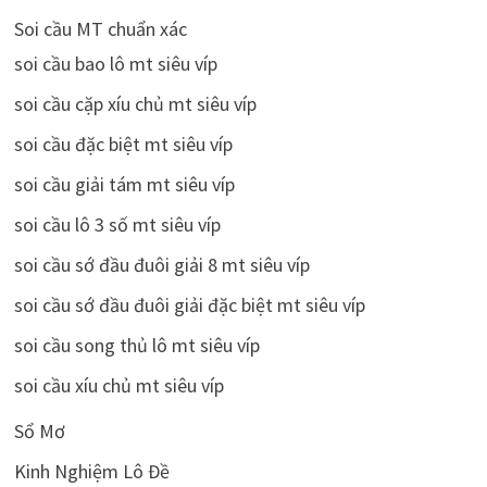
Soi cầu MT chuẩn xác
soi cầu bao lô mt siêu víp
soi cầu cặp xíu chủ mt siêu víp
soi cầu đặc biệt mt siêu víp
soi cầu giải tám mt siêu víp
soi cầu lô 3 số mt siêu víp
soi cầu sớ đầu đuôi giải 8 mt siêu víp
soi cầu sớ đầu đuôi giải đặc biệt mt siêu víp
soi cầu song thủ lô mt siêu víp
soi cầu xíu chủ mt siêu víp
Sổ Mơ
Kinh Nghiệm Lô Đề