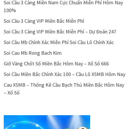
Soi Cầu 3 Càng Miền Nam Cực Chuẩn Miễn Phí Hôm Nay
100%
Soi Cầu 3 Càng VIP Miền Bắc Miễn Phí
Soi Cầu 3 Càng VIP Miền Bắc Miễn Phí – Dự Đoán 247
Soi Cầu Mb Chính Xác Miễn Phí Soi Cầu Lô Chính Xác
Soi Cau Mb Rong Bach Kim
Giờ Vàng Chốt Số Miền Bắc Hôm Nay – Xổ Số 666
Soi Cầu Miền Bắc Chính Xác 100 – Cầu Lô XSMB Hôm Nay
Cau XSMB – Thống Kê Cầu Bạch Thủ Miền Bắc Hôm Nay
– Xổ Số