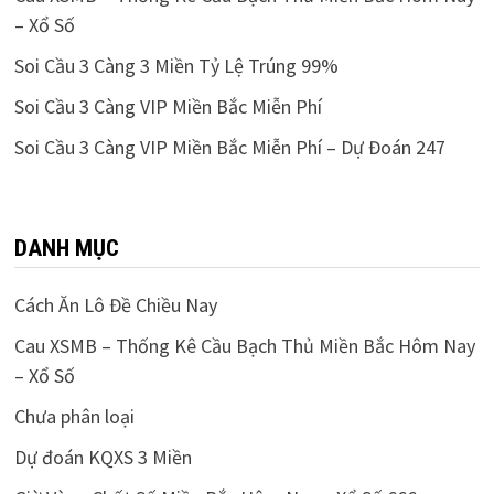
– Xổ Số
Soi Cầu 3 Càng 3 Miền Tỷ Lệ Trúng 99%
Soi Cầu 3 Càng VIP Miền Bắc Miễn Phí
Soi Cầu 3 Càng VIP Miền Bắc Miễn Phí – Dự Đoán 247
DANH MỤC
Cách Ăn Lô Đề Chiều Nay
Cau XSMB – Thống Kê Cầu Bạch Thủ Miền Bắc Hôm Nay
– Xổ Số
Chưa phân loại
Dự đoán KQXS 3 Miền