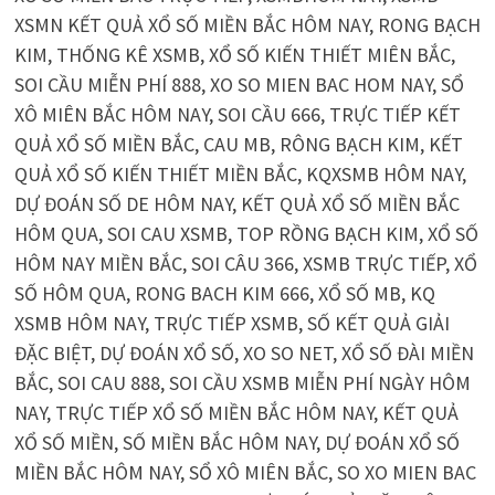
XSMN KẾT QUẢ XỔ SỐ MIỀN BẮC HÔM NAY, RONG BẠCH
KIM, THỐNG KÊ XSMB, XỔ SỐ KIẾN THIẾT MIÊN BẮC,
SOI CẦU MIỄN PHÍ 888, XO SO MIEN BAC HOM NAY, SỔ
XÔ MIÊN BẮC HÔM NAY, SOI CẦU 666, TRỰC TIẾP KẾT
QUẢ XỔ SỐ MIỀN BẮC, CAU MB, RÔNG BẠCH KIM, KẾT
QUẢ XỔ SỐ KIẾN THIẾT MIỀN BẮC, KQXSMB HÔM NAY,
DỰ ĐOÁN SỐ DE HÔM NAY, KẾT QUẢ XỔ SỐ MIỀN BẮC
HÔM QUA, SOI CAU XSMB, TOP RỒNG BẠCH KIM, XỔ SỐ
HÔM NAY MIỀN BẮC, SOI CÂU 366, XSMB TRỰC TIẾP, XỔ
SỐ HÔM QUA, RONG BACH KIM 666, XỔ SỐ MB, KQ
XSMB HÔM NAY, TRỰC TIẾP XSMB, SỐ KẾT QUẢ GIẢI
ĐẶC BIỆT, DỰ ĐOÁN XỔ SỐ, XO SO NET, XỔ SỐ ĐÀI MIỀN
BẮC, SOI CAU 888, SOI CẦU XSMB MIỄN PHÍ NGÀY HÔM
NAY, TRỰC TIẾP XỔ SỐ MIỀN BẮC HÔM NAY, KẾT QUẢ
XỔ SỐ MIỀN, SỐ MIỀN BẮC HÔM NAY, DỰ ĐOÁN XỔ SỐ
MIỀN BẮC HÔM NAY, SỔ XÔ MIÊN BẮC, SO XO MIEN BAC