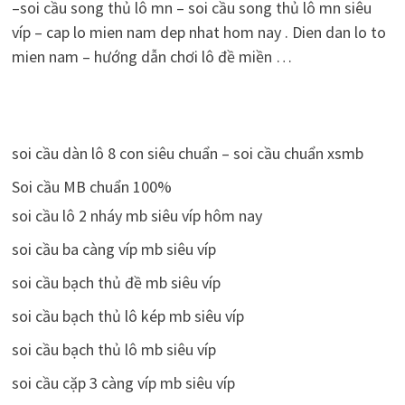
–soi cầu song thủ lô mn – soi cầu song thủ lô mn siêu
víp – cap lo mien nam dep nhat hom nay . Dien dan lo to
mien nam – hướng dẫn chơi lô đề miền …
soi cầu dàn lô 8 con siêu chuẩn – soi cầu chuẩn xsmb
Soi cầu MB chuẩn 100%
soi cầu lô 2 nháy mb siêu víp hôm nay
soi cầu ba càng víp mb siêu víp
soi cầu bạch thủ đề mb siêu víp
soi cầu bạch thủ lô kép mb siêu víp
soi cầu bạch thủ lô mb siêu víp
soi cầu cặp 3 càng víp mb siêu víp