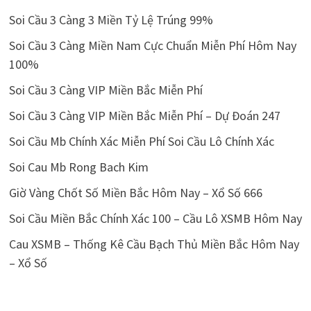
Soi Cầu 3 Càng 3 Miền Tỷ Lệ Trúng 99%
Soi Cầu 3 Càng Miền Nam Cực Chuẩn Miễn Phí Hôm Nay
100%
Soi Cầu 3 Càng VIP Miền Bắc Miễn Phí
Soi Cầu 3 Càng VIP Miền Bắc Miễn Phí – Dự Đoán 247
Soi Cầu Mb Chính Xác Miễn Phí Soi Cầu Lô Chính Xác
Soi Cau Mb Rong Bach Kim
Giờ Vàng Chốt Số Miền Bắc Hôm Nay – Xổ Số 666
Soi Cầu Miền Bắc Chính Xác 100 – Cầu Lô XSMB Hôm Nay
Cau XSMB – Thống Kê Cầu Bạch Thủ Miền Bắc Hôm Nay
– Xổ Số