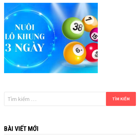
Tìm
kiếm
cho:
BÀI VIẾT MỚI