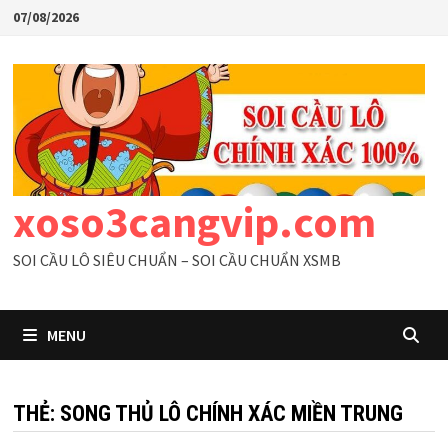
Skip
07/08/2026
to
content
xoso3cangvip.com
SOI CẦU LÔ SIÊU CHUẨN – SOI CẦU CHUẨN XSMB
MENU
THẺ:
SONG THỦ LÔ CHÍNH XÁC MIỀN TRUNG