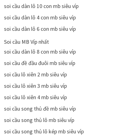
soi cầu dàn lô 10 con mb siêu víp
soi cầu dàn lô 4 con mb siêu víp
soi cầu dàn lô 6 con mb siêu víp
Soi cầu MB Víp nhất
soi cầu dàn lô 8 con mb siêu víp
soi cầu đề đầu đuôi mb siêu víp
soi cầu lô xiên 2 mb siêu víp
soi cầu lô xiên 3 mb siêu víp
soi cầu lô xiên 4 mb siêu víp
soi cầu song thủ đề mb siêu víp
soi cầu song thủ lô mb siêu víp
soi cầu song thủ lô kép mb siêu víp