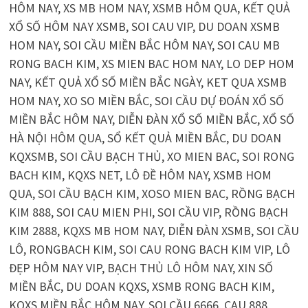
HÔM NAY, XS MB HOM NAY, XSMB HÔM QUA, KẾT QUẢ
XỔ SỐ HÔM NAY XSMB, SOI CAU VIP, DU DOAN XSMB
HOM NAY, SOI CẦU MIỀN BẮC HÔM NAY, SOI CAU MB
RONG BACH KIM, XS MIEN BAC HOM NAY, LO DEP HOM
NAY, KẾT QUẢ XỔ SỐ MIỀN BẮC NGÀY, KET QUA XSMB
HOM NAY, XO SO MIỀN BẮC, SOI CẦU DỰ ĐOÁN XỔ SỐ
MIỀN BẮC HÔM NAY, DIỄN ĐÀN XỔ SỐ MIỀN BẮC, XỔ SỐ
HÀ NỘI HÔM QUA, SỔ KẾT QUẢ MIỀN BẮC, DU DOAN
KQXSMB, SOI CẦU BẠCH THỦ, XO MIEN BAC, SOI RONG
BACH KIM, KQXS NET, LÔ ĐỀ HÔM NAY, XSMB HOM
QUA, SOI CẦU BẠCH KIM, XOSO MIEN BAC, RỒNG BẠCH
KIM 888, SOI CAU MIEN PHI, SOI CẦU VIP, RỒNG BẠCH
KIM 2888, KQXS MB HOM NAY, DIỄN ĐÀN XSMB, SOI CẦU
LÔ, RONGBACH KIM, SOI CAU RONG BACH KIM VIP, LÔ
ĐẸP HÔM NAY VIP, BẠCH THỦ LÔ HÔM NAY, XIN SỐ
MIỀN BẮC, DU DOAN KQXS, XSMB RONG BACH KIM,
KQXS MIỀN BẮC HÔM NAY, SOI CẦU 6666, CAU 888,