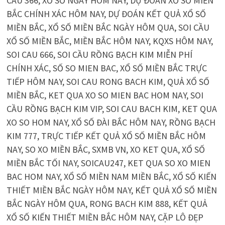
CAU 366, XỔ SỐ NGÀY HÔM NAY, DỰ ĐOÁN XỔ SỐ MIỀN
BẮC CHÍNH XÁC HÔM NAY, DỰ ĐOÁN KẾT QUẢ XỔ SỐ
MIỀN BẮC, XỔ SỐ MIỀN BẮC NGÀY HÔM QUA, SOI CẦU
XỔ SỐ MIỀN BẮC, MIỀN BẮC HÔM NAY, KQXS HÔM NAY,
SOI CAU 666, SOI CẦU RỒNG BẠCH KIM MIỄN PHÍ
CHÍNH XÁC, SỐ SO MIEN BAC, XỔ SỐ MIỀN BẮC TRỰC
TIẾP HÔM NAY, SOI CAU RONG BACH KIM, QUẢ XỔ SỐ
MIỀN BẮC, KET QUA XO SO MIEN BAC HOM NAY, SOI
CẦU RỒNG BẠCH KIM VIP, SOI CAU BACH KIM, KET QUA
XO SO HOM NAY, XỔ SỐ ĐÀI BẮC HÔM NAY, RỒNG BẠCH
KIM 777, TRỰC TIẾP KẾT QUẢ XỔ SỐ MIỀN BẮC HÔM
NAY, SO XO MIỀN BẮC, SXMB VN, XO KET QUA, XỔ SỐ
MIỀN BẮC TỐI NAY, SOICAU247, KET QUA SO XO MIEN
BAC HOM NAY, XỔ SỐ MIỀN NAM MIỀN BẮC, XỔ SỐ KIẾN
THIẾT MIỀN BẮC NGÀY HÔM NAY, KẾT QUẢ XỔ SỐ MIỀN
BẮC NGÀY HÔM QUA, RONG BACH KIM 888, KẾT QUẢ
XỔ SỐ KIẾN THIẾT MIỀN BẮC HÔM NAY, CẶP LÔ ĐẸP