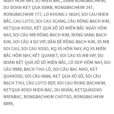
NGAY HÔM NAY, XO MIEN BẮC, XSMB RONGBACHKIM,
DU ĐOAN KET QUA XSMB, RONGBACHKIM 247,
RONGBACHKIM 777, LO KHUNG 1 NGAY, SOI CAU MIEN
BẮC, CAU LOTO, SOI CAU 3CANG, CẦU RÔNG BACH KIM,
KETQUA XOSO, KẾT QUẢ XỔ SỐ MIÊN BẮC NGÀY HÔM
NAY, SOI CÂU MB RÔNG BACH KIM, RONG VANG BẠCH
KIM, SOI CÂU 4 SO VIP, DÀN ĐỀ RỒNG BẠCH KIM, XS MB
SOI CAU, SOI CAU XOSO, KQ XS HÔM NAY, KQ XS MIỀN
BẮC HÔM NAY, KẾT QUANET, SOI CAU XS MB VIP, DU
ĐOÁN KẾT QUẢ XỔ SỐ MIỀN BẮC, LÔ DEP HÔM NAY, SOI
CÂU 9999, BACH THU LÔ, SOI CẦU BAC NHO, KET
QUAXOSO, SOI CÂU 6666, KET QUA XÔ SỐ, SOI CẦU
BẠCH THU, CẦU LOTO ĐẸP, SOI CAU RONG BACHKIM,
KETQUA XOSO MIEN BAC, DU ĐOÁN, KETQUASOXO
MIENBAC, RONGBACHKIM CHOTSO, RONGBACHKIM
8899,