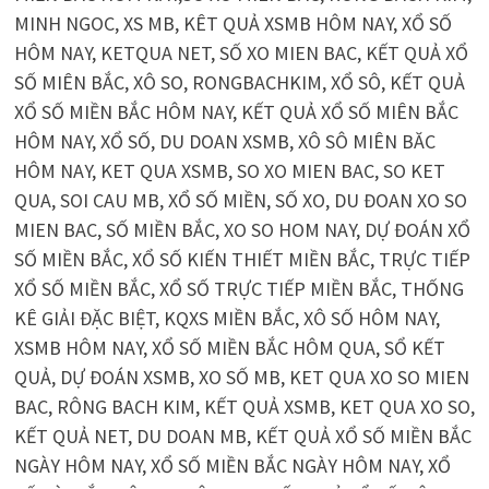
MINH NGOC, XS MB, KÊT QUẢ XSMB HÔM NAY, XỔ SỐ
HÔM NAY, KETQUA NET, SỐ XO MIEN BAC, KẾT QUẢ XỔ
SỐ MIÊN BẮC, XÔ SO, RONGBACHKIM, XỔ SÔ, KẾT QUẢ
XỔ SỐ MIỀN BẮC HÔM NAY, KẾT QUẢ XỔ SỐ MIÊN BẮC
HÔM NAY, XỔ SỐ, DU DOAN XSMB, XÔ SÔ MIÊN BĂC
HÔM NAY, KET QUA XSMB, SO XO MIEN BAC, SO KET
QUA, SOI CAU MB, XỔ SỐ MIỀN, SỐ XO, DU ĐOAN XO SO
MIEN BAC, SỐ MIỀN BẮC, XO SO HOM NAY, DỰ ĐOÁN XỔ
SỐ MIỀN BẮC, XỔ SỐ KIẾN THIẾT MIỀN BẮC, TRỰC TIẾP
XỔ SỐ MIỀN BẮC, XỔ SỐ TRỰC TIẾP MIỀN BẮC, THỐNG
KÊ GIẢI ĐẶC BIỆT, KQXS MIỀN BẮC, XÔ SỐ HÔM NAY,
XSMB HÔM NAY, XỔ SỐ MIỀN BẮC HÔM QUA, SỔ KẾT
QUẢ, DỰ ĐOÁN XSMB, XO SỐ MB, KET QUA XO SO MIEN
BAC, RÔNG BACH KIM, KẾT QUẢ XSMB, KET QUA XO SO,
KẾT QUẢ NET, DU DOAN MB, KẾT QUẢ XỔ SỐ MIỀN BẮC
NGÀY HÔM NAY, XỔ SỐ MIỀN BẮC NGÀY HÔM NAY, XỔ