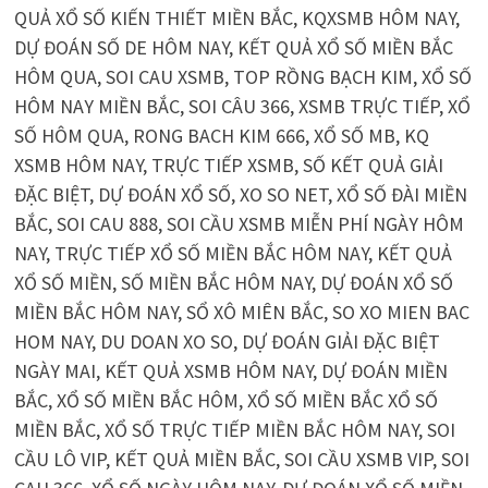
QUẢ XỔ SỐ KIẾN THIẾT MIỀN BẮC, KQXSMB HÔM NAY,
DỰ ĐOÁN SỐ DE HÔM NAY, KẾT QUẢ XỔ SỐ MIỀN BẮC
HÔM QUA, SOI CAU XSMB, TOP RỒNG BẠCH KIM, XỔ SỐ
HÔM NAY MIỀN BẮC, SOI CÂU 366, XSMB TRỰC TIẾP, XỔ
SỐ HÔM QUA, RONG BACH KIM 666, XỔ SỐ MB, KQ
XSMB HÔM NAY, TRỰC TIẾP XSMB, SỐ KẾT QUẢ GIẢI
ĐẶC BIỆT, DỰ ĐOÁN XỔ SỐ, XO SO NET, XỔ SỐ ĐÀI MIỀN
BẮC, SOI CAU 888, SOI CẦU XSMB MIỄN PHÍ NGÀY HÔM
NAY, TRỰC TIẾP XỔ SỐ MIỀN BẮC HÔM NAY, KẾT QUẢ
XỔ SỐ MIỀN, SỐ MIỀN BẮC HÔM NAY, DỰ ĐOÁN XỔ SỐ
MIỀN BẮC HÔM NAY, SỔ XÔ MIÊN BẮC, SO XO MIEN BAC
HOM NAY, DU DOAN XO SO, DỰ ĐOÁN GIẢI ĐẶC BIỆT
NGÀY MAI, KẾT QUẢ XSMB HÔM NAY, DỰ ĐOÁN MIỀN
BẮC, XỔ SỐ MIỀN BẮC HÔM, XỔ SỐ MIỀN BẮC XỔ SỐ
MIỀN BẮC, XỔ SỐ TRỰC TIẾP MIỀN BẮC HÔM NAY, SOI
CẦU LÔ VIP, KẾT QUẢ MIỀN BẮC, SOI CẦU XSMB VIP, SOI