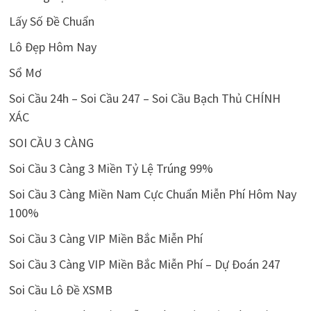
Lấy Số Đề Chuẩn
Lô Đẹp Hôm Nay
Sổ Mơ
Soi Cầu 24h – Soi Cầu 247 – Soi Cầu Bạch Thủ CHÍNH
XÁC
SOI CẦU 3 CÀNG
Soi Cầu 3 Càng 3 Miền Tỷ Lệ Trúng 99%
Soi Cầu 3 Càng Miền Nam Cực Chuẩn Miễn Phí Hôm Nay
100%
Soi Cầu 3 Càng VIP Miền Bắc Miễn Phí
Soi Cầu 3 Càng VIP Miền Bắc Miễn Phí – Dự Đoán 247
Soi Cầu Lô Đề XSMB