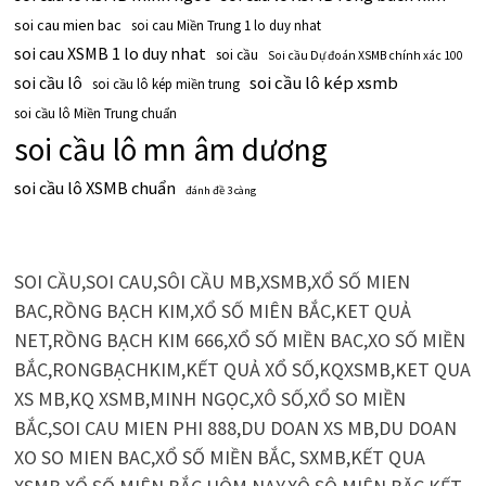
soi cau mien bac
soi cau Miền Trung 1 lo duy nhat
soi cau XSMB 1 lo duy nhat
soi cầu
Soi cầu Dự đoán XSMB chính xác 100
soi cầu lô kép xsmb
soi cầu lô
soi cầu lô kép miền trung
soi cầu lô Miền Trung chuẩn
soi cầu lô mn âm dương
soi cầu lô XSMB chuẩn
đánh đề 3 càng
SOI CẦU,SOI CAU,SÔI CẦU MB,XSMB,XỔ SỐ MIEN
BAC,RỒNG BẠCH KIM,XỔ SỐ MIÊN BẮC,KET QUẢ
NET,RỒNG BẠCH KIM 666,XỔ SỐ MIỀN BAC,XO SỐ MIỀN
BẮC,RONGBẠCHKIM,KẾT QUẢ XỔ SỐ,KQXSMB,KET QUA
XS MB,KQ XSMB,MINH NGỌC,XÔ SỐ,XỔ SO MIỀN
BẮC,SOI CAU MIEN PHI 888,DU DOAN XS MB,DU DOAN
XO SO MIEN BAC,XỔ SỐ MIỀN BẮC, SXMB,KẾT QUA