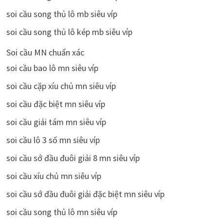
soi cầu song thủ lô mb siêu víp
soi cầu song thủ lô kép mb siêu víp
Soi cầu MN chuẩn xác
soi cầu bao lô mn siêu víp
soi cầu cặp xíu chủ mn siêu víp
soi cầu đặc biệt mn siêu víp
soi cầu giải tám mn siêu víp
soi cầu lô 3 số mn siêu víp
soi cầu sớ đầu đuôi giải 8 mn siêu víp
soi cầu xíu chủ mn siêu víp
soi cầu sớ đầu đuôi giải đặc biệt mn siêu víp
soi cầu song thủ lô mn siêu víp