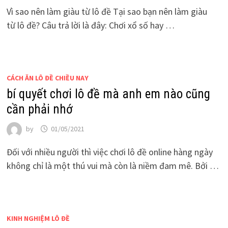
Vì sao nên làm giàu từ lô đề Tại sao bạn nên làm giàu
từ lô đề? Câu trả lời là đây: Chơi xổ số hay …
CÁCH ĂN LÔ ĐỀ CHIỀU NAY
bí quyết chơi lô đề mà anh em nào cũng
cần phải nhớ
by
01/05/2021
Đối với nhiều người thì việc chơi lô đề online hàng ngày
không chỉ là một thú vui mà còn là niềm đam mê. Bởi …
KINH NGHIỆM LÔ ĐỀ