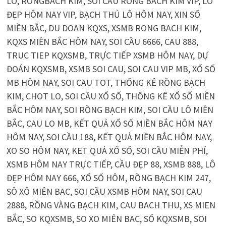
LÔ, RONGBACH KIM, SOI CAU RONG BACH KIM VIP, LÔ
ĐẸP HÔM NAY VIP, BẠCH THỦ LÔ HÔM NAY, XIN SỐ
MIỀN BẮC, DU DOAN KQXS, XSMB RONG BACH KIM,
KQXS MIỀN BẮC HÔM NAY, SOI CẦU 6666, CAU 888,
TRUC TIEP KQXSMB, TRỰC TIẾP XSMB HÔM NAY, DỰ
ĐOÁN KQXSMB, XSMB SOI CAU, SOI CAU VIP MB, XỔ SỐ
MB HÔM NAY, SOI CAU TOT, THỐNG KÊ RỒNG BẠCH
KIM, CHOT LO, SOI CẦU XỔ SỐ, THỐNG KÊ XỔ SỐ MIỀN
BẮC HÔM NAY, SOI RỒNG BẠCH KIM, SOI CẦU LÔ MIỀN
BẮC, CAU LO MB, KẾT QUẢ XỔ SỐ MIỀN BẮC HÔM NAY
HÔM NAY, SOI CẦU 188, KẾT QUẢ MIỀN BẮC HÔM NAY,
XO SO HÔM NAY, KET QUẢ XỔ SỐ, SOI CẦU MIỄN PHÍ,
XSMB HÔM NAY TRỰC TIẾP, CẦU ĐẸP 88, XSMB 888, LÔ
ĐẸP HÔM NAY 666, XỔ SỐ HÔM, RỒNG BẠCH KIM 247,
SÔ XÔ MIÊN BAC, SOI CẦU XSMB HÔM NAY, SOI CAU
2888, RỒNG VÀNG BẠCH KIM, CAU BACH THU, XS MIEN
BẮC, SO KQXSMB, SO XO MIÊN BAC, SỐ KQXSMB, SOI