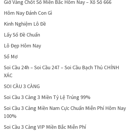
Giờ Vàng Chốt Số Miền Bắc Hôm Nay – Xổ Số 666
Hôm Nay Đánh Con Gì
Kinh Nghiệm Lô Đề
Lấy Số Đề Chuẩn
Lô Đẹp Hôm Nay
Sổ Mơ
Soi Cầu 24h – Soi Cầu 247 – Soi Cầu Bạch Thủ CHÍNH
XÁC
SOI CẦU 3 CÀNG
Soi Cầu 3 Càng 3 Miền Tỷ Lệ Trúng 99%
Soi Cầu 3 Càng Miền Nam Cực Chuẩn Miễn Phí Hôm Nay
100%
Soi Cầu 3 Càng VIP Miền Bắc Miễn Phí