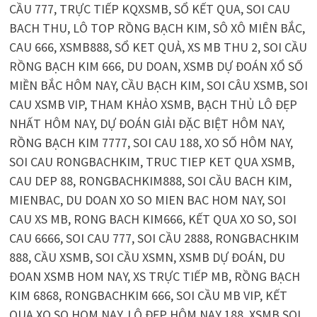
CẦU 777, TRỰC TIẾP KQXSMB, SỔ KẾT QUA, SOI CAU
BACH THU, LÔ TOP RỒNG BẠCH KIM, SÔ XÔ MIÊN BẮC,
CAU 666, XSMB888, SỔ KET QUẢ, XS MB THU 2, SOI CẦU
RỒNG BẠCH KIM 666, DU DOAN, XSMB DỰ ĐOÁN XỔ SỐ
MIỀN BẮC HÔM NAY, CẦU BẠCH KIM, SOI CÂU XSMB, SOI
CAU XSMB VIP, THAM KHẢO XSMB, BẠCH THỦ LÔ ĐẸP
NHẤT HÔM NAY, DỰ ĐOÁN GIẢI ĐẶC BIỆT HÔM NAY,
RỒNG BẠCH KIM 7777, SOI CAU 188, XO SỐ HÔM NAY,
SOI CAU RONGBACHKIM, TRUC TIEP KET QUA XSMB,
CAU DEP 88, RONGBACHKIM888, SOI CẦU BACH KIM,
MIENBAC, DU DOAN XO SO MIEN BAC HOM NAY, SOI
CAU XS MB, RONG BACH KIM666, KẾT QUA XO SO, SOI
CAU 6666, SOI CAU 777, SOI CẦU 2888, RONGBACHKIM
888, CẦU XSMB, SOI CẦU XSMN, XSMB DỰ ĐOÁN, DU
ĐOAN XSMB HOM NAY, XS TRỰC TIẾP MB, RỒNG BẠCH
KIM 6868, RONGBACHKIM 666, SOI CẦU MB VIP, KẾT
QUA XO SO HOM NAY, LÔ ĐẸP HÔM NAY 188, XSMB SOI