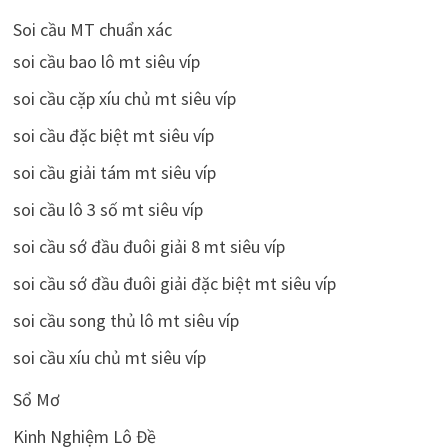
Soi cầu MT chuẩn xác
soi cầu bao lô mt siêu víp
soi cầu cặp xíu chủ mt siêu víp
soi cầu đặc biệt mt siêu víp
soi cầu giải tám mt siêu víp
soi cầu lô 3 số mt siêu víp
soi cầu sớ đầu đuôi giải 8 mt siêu víp
soi cầu sớ đầu đuôi giải đặc biệt mt siêu víp
soi cầu song thủ lô mt siêu víp
soi cầu xíu chủ mt siêu víp
Sổ Mơ
Kinh Nghiệm Lô Đề