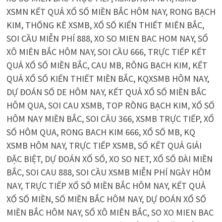
XSMN KẾT QUẢ XỔ SỐ MIỀN BẮC HÔM NAY, RONG BẠCH
KIM, THỐNG KÊ XSMB, XỔ SỐ KIẾN THIẾT MIÊN BẮC,
SOI CẦU MIỄN PHÍ 888, XO SO MIEN BAC HOM NAY, SỔ
XÔ MIÊN BẮC HÔM NAY, SOI CẦU 666, TRỰC TIẾP KẾT
QUẢ XỔ SỐ MIỀN BẮC, CAU MB, RÔNG BẠCH KIM, KẾT
QUẢ XỔ SỐ KIẾN THIẾT MIỀN BẮC, KQXSMB HÔM NAY,
DỰ ĐOÁN SỐ DE HÔM NAY, KẾT QUẢ XỔ SỐ MIỀN BẮC
HÔM QUA, SOI CAU XSMB, TOP RỒNG BẠCH KIM, XỔ SỐ
HÔM NAY MIỀN BẮC, SOI CÂU 366, XSMB TRỰC TIẾP, XỔ
SỐ HÔM QUA, RONG BACH KIM 666, XỔ SỐ MB, KQ
XSMB HÔM NAY, TRỰC TIẾP XSMB, SỐ KẾT QUẢ GIẢI
ĐẶC BIỆT, DỰ ĐOÁN XỔ SỐ, XO SO NET, XỔ SỐ ĐÀI MIỀN
BẮC, SOI CAU 888, SOI CẦU XSMB MIỄN PHÍ NGÀY HÔM
NAY, TRỰC TIẾP XỔ SỐ MIỀN BẮC HÔM NAY, KẾT QUẢ
XỔ SỐ MIỀN, SỐ MIỀN BẮC HÔM NAY, DỰ ĐOÁN XỔ SỐ
MIỀN BẮC HÔM NAY, SỔ XÔ MIÊN BẮC, SO XO MIEN BAC