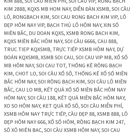
KIM 888, SOI CAU MIEN PHI, SOI CẦU VIP, RỒNG BẠCH
KIM 2888, KQXS MB HOM NAY, DIỄN ĐÀN XSMB, SOI CẦU
LÔ, RONGBACH KIM, SOI CAU RONG BACH KIM VIP, LÔ
ĐẸP HÔM NAY VIP, BẠCH THỦ LÔ HÔM NAY, XIN SỐ
MIỀN BẮC, DU DOAN KQXS, XSMB RONG BACH KIM,
KQXS MIỀN BẮC HÔM NAY, SOI CẦU 6666, CAU 888,
TRUC TIEP KQXSMB, TRỰC TIẾP XSMB HÔM NAY, DỰ
ĐOÁN KQXSMB, XSMB SOI CAU, SOI CAU VIP MB, XỔ SỐ
MB HÔM NAY, SOI CAU TOT, THỐNG KÊ RỒNG BẠCH
KIM, CHOT LO, SOI CẦU XỔ SỐ, THỐNG KÊ XỔ SỐ MIỀN
BẮC HÔM NAY, SOI RỒNG BẠCH KIM, SOI CẦU LÔ MIỀN
BẮC, CAU LO MB, KẾT QUẢ XỔ SỐ MIỀN BẮC HÔM NAY
HÔM NAY, SOI CẦU 188, KẾT QUẢ MIỀN BẮC HÔM NAY,
XO SO HÔM NAY, KET QUẢ XỔ SỐ, SOI CẦU MIỄN PHÍ,
XSMB HÔM NAY TRỰC TIẾP, CẦU ĐẸP 88, XSMB 888, LÔ
ĐẸP HÔM NAY 666, XỔ SỐ HÔM, RỒNG BẠCH KIM 247,
SÔ XÔ MIÊN BAC, SOI CẦU XSMB HÔM NAY, SOI CAU