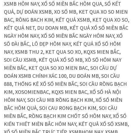
XSMB HÔM NAY, XỔ SỐ MIỀN BẮC HÔM QUA, SỔ KẾT
QUẢ, DỰ ĐOÁN XSMB, XO SỐ MB, KET QUA XO SO MIEN
BAC, RÔNG BACH KIM, KẾT QUẢ XSMB, KET QUA XO SO,
KẾT QUẢ NET, DU DOAN MB, KẾT QUẢ XỔ SỐ MIỀN BẮC
NGÀY HÔM NAY, XỔ SỐ MIỀN BẮC NGÀY HÔM NAY, XỔ
SỐ ĐÀI BẮC, LÔ ĐẸP HÔM NAY, KẾT QUẢ XỔ SỐ HÔM
NAY, XSMB THU 2, KET QUA SO XO, KQXS MIEN BẮC,
SOI CẦU XSMB, KẾT QUẢ XỔ SỐ MB, XÔ SỐ HÔM NAY
MIỀN BẮC, KET QUA SO XO MIEN BAC, SOI CẦU DỰ
ĐOÁN XSMB CHÍNH XÁC 100, DU ĐOÁN MB, SOI CẦU
888, THỐNG KÊ XỔ SỐ MIỀN BẮC, SOI CẦU RỒNG BẠCH
KIM, XOSOMIENBAC, KQXS MIEN BAC, XỔ SỐ HÀ NỘI
HÔM NAY, SOI CẦU MB RỒNG BẠCH KIM, XỔ SỐ MIỀN
BẮC HÔM QUẢ, SOI CAU RONG BẠCH KIM, SOI CẦU
MIỀN BẮC, RỒNG BẠCH KIM CHỐT SỐ HÔM NAY, XỔ SỐ
KIẾN THIẾT MIỀN BẮC HÔM NAY, KẾT QUẢ XỔ SỐ XSMB,
XỔ SỐ MIỀN BẮC TRỰC TIẾP, XSMBHOM NAY, XSMB