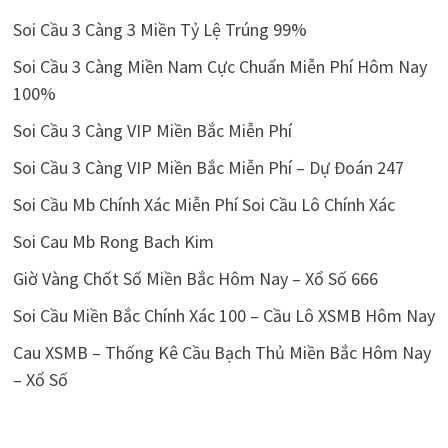
Soi Cầu 3 Càng 3 Miền Tỷ Lệ Trúng 99%
Soi Cầu 3 Càng Miền Nam Cực Chuẩn Miễn Phí Hôm Nay
100%
Soi Cầu 3 Càng VIP Miền Bắc Miễn Phí
Soi Cầu 3 Càng VIP Miền Bắc Miễn Phí – Dự Đoán 247
Soi Cầu Mb Chính Xác Miễn Phí Soi Cầu Lô Chính Xác
Soi Cau Mb Rong Bach Kim
Giờ Vàng Chốt Số Miền Bắc Hôm Nay – Xổ Số 666
Soi Cầu Miền Bắc Chính Xác 100 – Cầu Lô XSMB Hôm Nay
Cau XSMB – Thống Kê Cầu Bạch Thủ Miền Bắc Hôm Nay
– Xổ Số