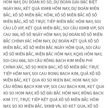
HOM NAY, DU DOAN XO SO, DỰ ĐOÁN GIẢI ĐẶC BIỆT
NGÀY MAI, KẾT QUẢ XSMB HÔM NAY, DỰ ĐOÁN MIỀN
BẮC, XỔ SỐ MIỀN BẮC HÔM, XỔ SỐ MIỀN BẮC XỔ SỐ
MIỀN BẮC, XỔ SỐ TRỰC TIẾP MIỀN BẮC HÔM NAY, SOI
CẦU LÔ VIP, KẾT QUẢ MIỀN BẮC, SOI CẦU XSMB VIP, SOI
CAU 366, XỔ SỐ NGÀY HÔM NAY, DỰ ĐOÁN XỔ SỐ MIỀN
BẮC CHÍNH XÁC HÔM NAY, DỰ ĐOÁN KẾT QUẢ XỔ SỐ
MIỀN BẮC, XỔ SỐ MIỀN BẮC NGÀY HÔM QUA, SOI CẦU
XỔ SỐ MIỀN BẮC, MIỀN BẮC HÔM NAY, KQXS HÔM NAY,
SOI CAU 666, SOI CẦU RỒNG BẠCH KIM MIỄN PHÍ
CHÍNH XÁC, SỐ SO MIEN BAC, XỔ SỐ MIỀN BẮC TRỰC
TIẾP HÔM NAY, SOI CAU RONG BACH KIM, QUẢ XỔ SỐ
MIỀN BẮC, KET QUA XO SO MIEN BAC HOM NAY, SOI
CẦU RỒNG BẠCH KIM VIP, SOI CAU BACH KIM, KET QUA
XO SO HOM NAY, XỔ SỐ ĐÀI BẮC HÔM NAY, RỒNG BẠCH
KIM 777, TRỰC TIẾP KẾT QUẢ XỔ SỐ MIỀN BẮC HÔM
NAY, SO XO MIỀN BẮC, SXMB VN, XO KET QUA, XỔ SỐ