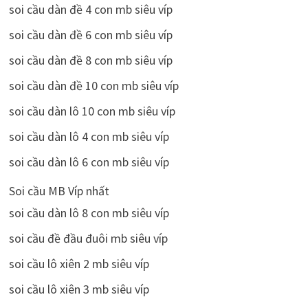
soi cầu dàn đề 4 con mb siêu víp
soi cầu dàn đề 6 con mb siêu víp
soi cầu dàn đề 8 con mb siêu víp
soi cầu dàn đề 10 con mb siêu víp
soi cầu dàn lô 10 con mb siêu víp
soi cầu dàn lô 4 con mb siêu víp
soi cầu dàn lô 6 con mb siêu víp
Soi cầu MB Víp nhất
soi cầu dàn lô 8 con mb siêu víp
soi cầu đề đầu đuôi mb siêu víp
soi cầu lô xiên 2 mb siêu víp
soi cầu lô xiên 3 mb siêu víp