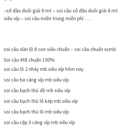
–sớ đầu đuôi giải 8 mt – soi cầu sớ đầu đuôi giải 8 mt
siêu víp – soi cầu miền trung miễn phí . …
soi cầu dàn lô 8 con siêu chuẩn – soi cầu chuẩn xsmb
Soi cầu MB chuẩn 100%
soi cầu lô 2 nháy mb siêu víp hôm nay
soi cầu ba càng víp mb siêu víp
soi cầu bạch thủ đề mb siêu víp
soi cầu bạch thủ lô kép mb siêu víp
soi cầu bạch thủ lô mb siêu víp
soi cầu cặp 3 càng víp mb siêu víp