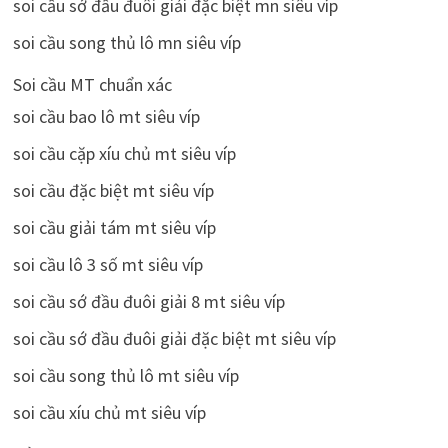
soi cầu sớ đầu đuôi giải đặc biệt mn siêu víp
soi cầu song thủ lô mn siêu víp
Soi cầu MT chuẩn xác
soi cầu bao lô mt siêu víp
soi cầu cặp xíu chủ mt siêu víp
soi cầu đặc biệt mt siêu víp
soi cầu giải tám mt siêu víp
soi cầu lô 3 số mt siêu víp
soi cầu sớ đầu đuôi giải 8 mt siêu víp
soi cầu sớ đầu đuôi giải đặc biệt mt siêu víp
soi cầu song thủ lô mt siêu víp
soi cầu xíu chủ mt siêu víp