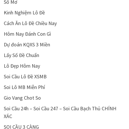
Sổ Mơ
Kinh Nghiệm Lô Đề
Cách Ăn Lô Đề Chiều Nay
Hôm Nay Đánh Con Gì
Dự đoán KQXS 3 Miền
Lấy Số Đề Chuẩn
Lô Đẹp Hôm Nay
Soi Cầu Lô Đề XSMB
Soi Lô MB Miễn Phí
Gio Vang Chot So
Soi Cầu 24h – Soi Cầu 247 – Soi Cầu Bạch Thủ CHÍNH
XÁC
SOI CẦU 3 CÀNG