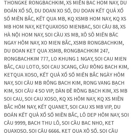
THONGKE RONGBACHKIM, XS MIÊN BAC HOM NAY, DU
ĐOÁN XỔ SỐ, DU DOAN XO SỐ, DU DOAN KẾT QUẢ XỔ
SỐ MIỀN BẮC, KẾT QUA MB, KQ XSMB HOM NAY, KQ XS
MB HOM NAY, KETQUAXOSO MIENBAC, SOI CÂU 88, XS
HÀ NỘI HOM NAY, SOI CẦU XS MB, XÔ SÔ MIÊN BĂC
NGAY HÔM NAY, XO MIEN BẮC, XSMB RONGBACHKIM,
DU ĐOAN KET QUA XSMB, RONGBACHKIM 247,
RONGBACHKIM 777, LO KHUNG 1 NGAY, SOI CAU MIEN
BẮC, CAU LOTO, SOI CAU 3CANG, CẦU RÔNG BACH KIM,
KETQUA XOSO, KẾT QUẢ XỔ SỐ MIÊN BẮC NGÀY HÔM
NAY, SOI CÂU MB RÔNG BACH KIM, RONG VANG BẠCH
KIM, SOI CÂU 4 SO VIP, DÀN ĐỀ RỒNG BẠCH KIM, XS MB
SOI CAU, SOI CAU XOSO, KQ XS HÔM NAY, KQ XS MIỀN
BẮC HÔM NAY, KẾT QUANET, SOI CAU XS MB VIP, DU
ĐOÁN KẾT QUẢ XỔ SỐ MIỀN BẮC, LÔ DEP HÔM NAY, SOI
CÂU 9999, BACH THU LÔ, SOI CẦU BAC NHO, KET
QUAXOSO, SOI CÂU 6666, KET QUA XÔ SỐ, SOI CẦU