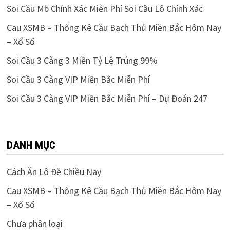
Soi Cầu Mb Chính Xác Miễn Phí Soi Cầu Lô Chính Xác
Cau XSMB – Thống Kê Cầu Bạch Thủ Miền Bắc Hôm Nay
– Xổ Số
Soi Cầu 3 Càng 3 Miền Tỷ Lệ Trúng 99%
Soi Cầu 3 Càng VIP Miền Bắc Miễn Phí
Soi Cầu 3 Càng VIP Miền Bắc Miễn Phí – Dự Đoán 247
DANH MỤC
Cách Ăn Lô Đề Chiều Nay
Cau XSMB – Thống Kê Cầu Bạch Thủ Miền Bắc Hôm Nay
– Xổ Số
Chưa phân loại