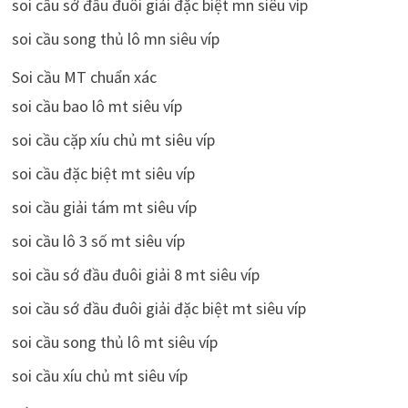
soi cầu sớ đầu đuôi giải đặc biệt mn siêu víp
soi cầu song thủ lô mn siêu víp
Soi cầu MT chuẩn xác
soi cầu bao lô mt siêu víp
soi cầu cặp xíu chủ mt siêu víp
soi cầu đặc biệt mt siêu víp
soi cầu giải tám mt siêu víp
soi cầu lô 3 số mt siêu víp
soi cầu sớ đầu đuôi giải 8 mt siêu víp
soi cầu sớ đầu đuôi giải đặc biệt mt siêu víp
soi cầu song thủ lô mt siêu víp
soi cầu xíu chủ mt siêu víp