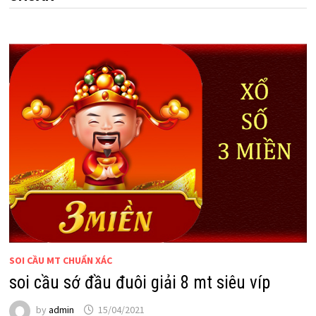
SOI CẦU MT CHUẨN XÁC
soi cầu sớ đầu đuôi giải 8 mt siêu víp
by
admin
15/04/2021