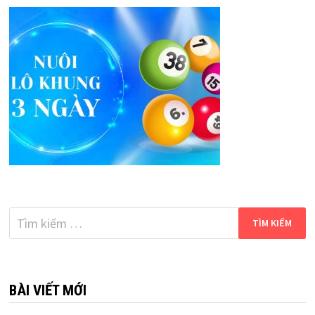
Tìm
kiếm
cho:
BÀI VIẾT MỚI