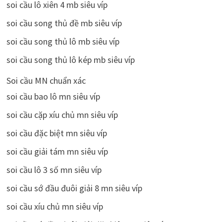
soi cầu lô xiên 4 mb siêu víp
soi cầu song thủ đề mb siêu víp
soi cầu song thủ lô mb siêu víp
soi cầu song thủ lô kép mb siêu víp
Soi cầu MN chuẩn xác
soi cầu bao lô mn siêu víp
soi cầu cặp xíu chủ mn siêu víp
soi cầu đặc biệt mn siêu víp
soi cầu giải tám mn siêu víp
soi cầu lô 3 số mn siêu víp
soi cầu sớ đầu đuôi giải 8 mn siêu víp
soi cầu xíu chủ mn siêu víp