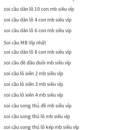
soi cầu dàn lô 10 con mb siêu víp
soi cầu dàn lô 4 con mb siêu víp
soi cầu dàn lô 6 con mb siêu víp
Soi cầu MB Víp nhất
soi cầu dàn lô 8 con mb siêu víp
soi cầu đề đầu đuôi mb siêu víp
soi cầu lô xiên 2 mb siêu víp
soi cầu lô xiên 3 mb siêu víp
soi cầu lô xiên 4 mb siêu víp
soi cầu song thủ đề mb siêu víp
soi cầu song thủ lô mb siêu víp
soi cầu song thủ lô kép mb siêu víp