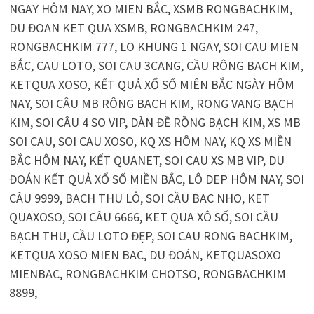
NGAY HÔM NAY, XO MIEN BẮC, XSMB RONGBACHKIM,
DU ĐOAN KET QUA XSMB, RONGBACHKIM 247,
RONGBACHKIM 777, LO KHUNG 1 NGAY, SOI CAU MIEN
BẮC, CAU LOTO, SOI CAU 3CANG, CẦU RÔNG BACH KIM,
KETQUA XOSO, KẾT QUẢ XỔ SỐ MIÊN BẮC NGÀY HÔM
NAY, SOI CÂU MB RÔNG BACH KIM, RONG VANG BẠCH
KIM, SOI CÂU 4 SO VIP, DÀN ĐỀ RỒNG BẠCH KIM, XS MB
SOI CAU, SOI CAU XOSO, KQ XS HÔM NAY, KQ XS MIỀN
BẮC HÔM NAY, KẾT QUANET, SOI CAU XS MB VIP, DU
ĐOÁN KẾT QUẢ XỔ SỐ MIỀN BẮC, LÔ DEP HÔM NAY, SOI
CÂU 9999, BACH THU LÔ, SOI CẦU BAC NHO, KET
QUAXOSO, SOI CÂU 6666, KET QUA XÔ SỐ, SOI CẦU
BẠCH THU, CẦU LOTO ĐẸP, SOI CAU RONG BACHKIM,
KETQUA XOSO MIEN BAC, DU ĐOÁN, KETQUASOXO
MIENBAC, RONGBACHKIM CHOTSO, RONGBACHKIM
8899,