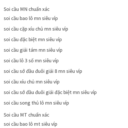
Soi cầu MN chuẩn xác
soi cầu bao lô mn siêu víp
soi cầu cặp xíu chủ mn siêu víp
soi cầu đặc biệt mn siêu víp
soi cầu giải tám mn siêu víp
soi cầu lô 3 số mn siêu víp
soi cầu sớ đầu đuôi giải 8 mn siêu víp
soi cầu xíu chủ mn siêu víp
soi cầu sớ đầu đuôi giải đặc biệt mn siêu víp
soi cầu song thủ lô mn siêu víp
Soi cầu MT chuẩn xác
soi cầu bao lô mt siêu víp