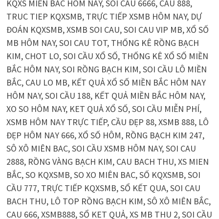
KQXS MIỀN BẮC HÔM NAY, SOI CẦU 6666, CAU 888,
TRUC TIEP KQXSMB, TRỰC TIẾP XSMB HÔM NAY, DỰ
ĐOÁN KQXSMB, XSMB SOI CAU, SOI CAU VIP MB, XỔ SỐ
MB HÔM NAY, SOI CAU TOT, THỐNG KÊ RỒNG BẠCH
KIM, CHOT LO, SOI CẦU XỔ SỐ, THỐNG KÊ XỔ SỐ MIỀN
BẮC HÔM NAY, SOI RỒNG BẠCH KIM, SOI CẦU LÔ MIỀN
BẮC, CAU LO MB, KẾT QUẢ XỔ SỐ MIỀN BẮC HÔM NAY
HÔM NAY, SOI CẦU 188, KẾT QUẢ MIỀN BẮC HÔM NAY,
XO SO HÔM NAY, KET QUẢ XỔ SỐ, SOI CẦU MIỄN PHÍ,
XSMB HÔM NAY TRỰC TIẾP, CẦU ĐẸP 88, XSMB 888, LÔ
ĐẸP HÔM NAY 666, XỔ SỐ HÔM, RỒNG BẠCH KIM 247,
SÔ XÔ MIÊN BAC, SOI CẦU XSMB HÔM NAY, SOI CAU
2888, RỒNG VÀNG BẠCH KIM, CAU BACH THU, XS MIEN
BẮC, SO KQXSMB, SO XO MIÊN BAC, SỐ KQXSMB, SOI
CẦU 777, TRỰC TIẾP KQXSMB, SỔ KẾT QUA, SOI CAU
BACH THU, LÔ TOP RỒNG BẠCH KIM, SÔ XÔ MIÊN BẮC,
CAU 666, XSMB888, SỔ KET QUẢ, XS MB THU 2, SOI CẦU