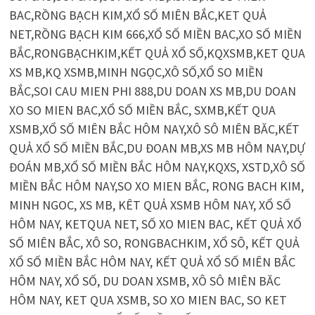
BAC,RỒNG BẠCH KIM,XỔ SỐ MIÊN BẮC,KET QUẢ
NET,RỒNG BẠCH KIM 666,XỔ SỐ MIỀN BAC,XO SỐ MIỀN
BẮC,RONGBẠCHKIM,KẾT QUẢ XỔ SỐ,KQXSMB,KET QUA
XS MB,KQ XSMB,MINH NGỌC,XÔ SỐ,XỔ SO MIỀN
BẮC,SOI CAU MIEN PHI 888,DU DOAN XS MB,DU DOAN
XO SO MIEN BAC,XỔ SỐ MIỀN BẮC, SXMB,KẾT QUA
XSMB,XỔ SỐ MIÊN BẮC HÔM NAY,XÔ SÔ MIÊN BĂC,KẾT
QUẢ XỔ SỐ MIỀN BẮC,DU ĐOAN MB,XS MB HÔM NAY,DỰ
ĐOÁN MB,XỔ SỐ MIỀN BẮC HÔM NAY,KQXS, XSTD,XÔ SỐ
MIỀN BẮC HÔM NAY,SO XO MIEN BẮC, RONG BACH KIM,
MINH NGOC, XS MB, KÊT QUẢ XSMB HÔM NAY, XỔ SỐ
HÔM NAY, KETQUA NET, SỐ XO MIEN BAC, KẾT QUẢ XỔ
SỐ MIÊN BẮC, XÔ SO, RONGBACHKIM, XỔ SÔ, KẾT QUẢ
XỔ SỐ MIỀN BẮC HÔM NAY, KẾT QUẢ XỔ SỐ MIÊN BẮC
HÔM NAY, XỔ SỐ, DU DOAN XSMB, XÔ SÔ MIÊN BĂC
HÔM NAY, KET QUA XSMB, SO XO MIEN BAC, SO KET