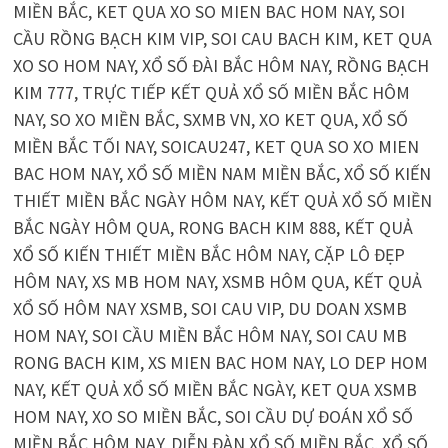
MIỀN BẮC, KET QUA XO SO MIEN BAC HOM NAY, SOI
CẦU RỒNG BẠCH KIM VIP, SOI CAU BACH KIM, KET QUA
XO SO HOM NAY, XỔ SỐ ĐÀI BẮC HÔM NAY, RỒNG BẠCH
KIM 777, TRỰC TIẾP KẾT QUẢ XỔ SỐ MIỀN BẮC HÔM
NAY, SO XO MIỀN BẮC, SXMB VN, XO KET QUA, XỔ SỐ
MIỀN BẮC TỐI NAY, SOICAU247, KET QUA SO XO MIEN
BAC HOM NAY, XỔ SỐ MIỀN NAM MIỀN BẮC, XỔ SỐ KIẾN
THIẾT MIỀN BẮC NGÀY HÔM NAY, KẾT QUẢ XỔ SỐ MIỀN
BẮC NGÀY HÔM QUA, RONG BACH KIM 888, KẾT QUẢ
XỔ SỐ KIẾN THIẾT MIỀN BẮC HÔM NAY, CẶP LÔ ĐẸP
HÔM NAY, XS MB HOM NAY, XSMB HÔM QUA, KẾT QUẢ
XỔ SỐ HÔM NAY XSMB, SOI CAU VIP, DU DOAN XSMB
HOM NAY, SOI CẦU MIỀN BẮC HÔM NAY, SOI CAU MB
RONG BACH KIM, XS MIEN BAC HOM NAY, LO DEP HOM
NAY, KẾT QUẢ XỔ SỐ MIỀN BẮC NGÀY, KET QUA XSMB
HOM NAY, XO SO MIỀN BẮC, SOI CẦU DỰ ĐOÁN XỔ SỐ
MIỀN BẮC HÔM NAY, DIỄN ĐÀN XỔ SỐ MIỀN BẮC, XỔ SỐ