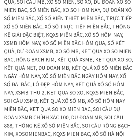
QUA, SOI CAU MB, XỔ SỐ MIỀN, SỐ XO, DU ĐOAN XO SO
MIEN BAC, SỐ MIỀN BẮC, XO SO HOM NAY, DỰ ĐOÁN XỔ
SỐ MIỀN BẮC, XỔ SỐ KIẾN THIẾT MIỀN BẮC, TRỰC TIẾP
XỔ SỐ MIỀN BẮC, XỔ SỐ TRỰC TIẾP MIỀN BẮC, THỐNG
KÊ GIẢI ĐẶC BIỆT, KQXS MIỀN BẮC, XÔ SỐ HÔM NAY,
XSMB HÔM NAY, XỔ SỐ MIỀN BẮC HÔM QUA, SỔ KẾT
QUẢ, DỰ ĐOÁN XSMB, XO SỐ MB, KET QUA XO SO MIEN
BAC, RÔNG BACH KIM, KẾT QUẢ XSMB, KET QUA XO SO,
KẾT QUẢ NET, DU DOAN MB, KẾT QUẢ XỔ SỐ MIỀN BẮC
NGÀY HÔM NAY, XỔ SỐ MIỀN BẮC NGÀY HÔM NAY, XỔ
SỐ ĐÀI BẮC, LÔ ĐẸP HÔM NAY, KẾT QUẢ XỔ SỐ HÔM
NAY, XSMB THU 2, KET QUA SO XO, KQXS MIEN BẮC,
SOI CẦU XSMB, KẾT QUẢ XỔ SỐ MB, XÔ SỐ HÔM NAY
MIỀN BẮC, KET QUA SO XO MIEN BAC, SOI CẦU DỰ
ĐOÁN XSMB CHÍNH XÁC 100, DU ĐOÁN MB, SOI CẦU
888, THỐNG KÊ XỔ SỐ MIỀN BẮC, SOI CẦU RỒNG BẠCH
KIM, XOSOMIENBAC, KQXS MIEN BAC, XỔ SỐ HÀ NỘI