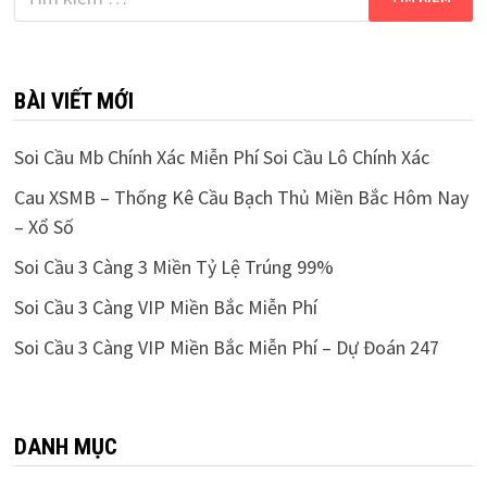
kiếm
cho:
BÀI VIẾT MỚI
Soi Cầu Mb Chính Xác Miễn Phí Soi Cầu Lô Chính Xác
Cau XSMB – Thống Kê Cầu Bạch Thủ Miền Bắc Hôm Nay
– Xổ Số
Soi Cầu 3 Càng 3 Miền Tỷ Lệ Trúng 99%
Soi Cầu 3 Càng VIP Miền Bắc Miễn Phí
Soi Cầu 3 Càng VIP Miền Bắc Miễn Phí – Dự Đoán 247
DANH MỤC