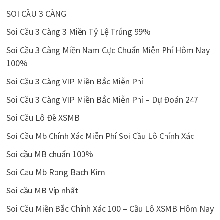
SOI CẦU 3 CÀNG
Soi Cầu 3 Càng 3 Miền Tỷ Lệ Trúng 99%
Soi Cầu 3 Càng Miền Nam Cực Chuẩn Miễn Phí Hôm Nay
100%
Soi Cầu 3 Càng VIP Miền Bắc Miễn Phí
Soi Cầu 3 Càng VIP Miền Bắc Miễn Phí – Dự Đoán 247
Soi Cầu Lô Đề XSMB
Soi Cầu Mb Chính Xác Miễn Phí Soi Cầu Lô Chính Xác
Soi cầu MB chuẩn 100%
Soi Cau Mb Rong Bach Kim
Soi cầu MB Víp nhất
Soi Cầu Miền Bắc Chính Xác 100 – Cầu Lô XSMB Hôm Nay