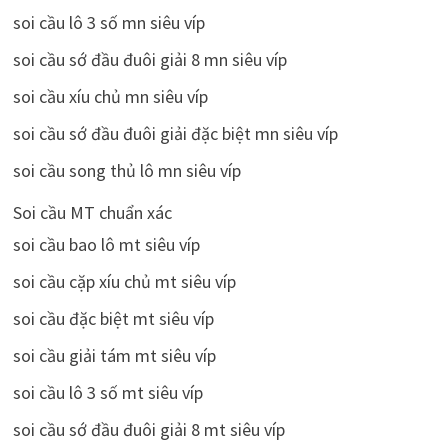
soi cầu lô 3 số mn siêu víp
soi cầu sớ đầu đuôi giải 8 mn siêu víp
soi cầu xíu chủ mn siêu víp
soi cầu sớ đầu đuôi giải đặc biệt mn siêu víp
soi cầu song thủ lô mn siêu víp
Soi cầu MT chuẩn xác
soi cầu bao lô mt siêu víp
soi cầu cặp xíu chủ mt siêu víp
soi cầu đặc biệt mt siêu víp
soi cầu giải tám mt siêu víp
soi cầu lô 3 số mt siêu víp
soi cầu sớ đầu đuôi giải 8 mt siêu víp