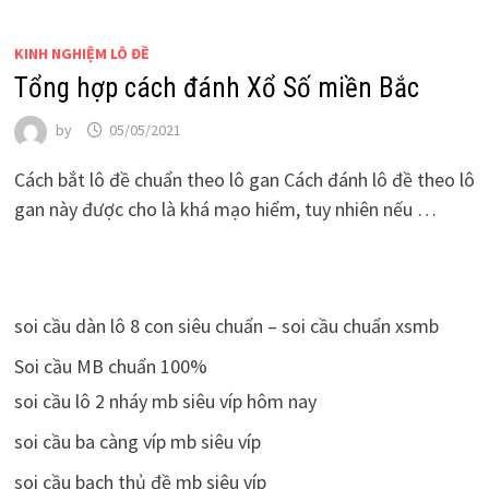
KINH NGHIỆM LÔ ĐỀ
Tổng hợp cách đánh Xổ Số miền Bắc
by
05/05/2021
Cách bắt lô đề chuẩn theo lô gan Cách đánh lô đề theo lô
gan này được cho là khá mạo hiểm, tuy nhiên nếu …
soi cầu dàn lô 8 con siêu chuẩn – soi cầu chuẩn xsmb
Soi cầu MB chuẩn 100%
soi cầu lô 2 nháy mb siêu víp hôm nay
soi cầu ba càng víp mb siêu víp
soi cầu bạch thủ đề mb siêu víp