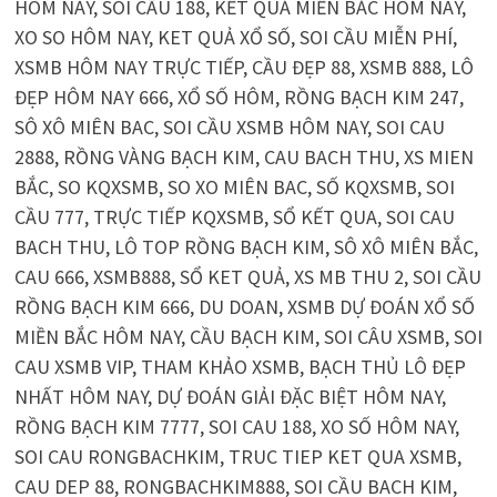
HÔM NAY, SOI CẦU 188, KẾT QUẢ MIỀN BẮC HÔM NAY,
XO SO HÔM NAY, KET QUẢ XỔ SỐ, SOI CẦU MIỄN PHÍ,
XSMB HÔM NAY TRỰC TIẾP, CẦU ĐẸP 88, XSMB 888, LÔ
ĐẸP HÔM NAY 666, XỔ SỐ HÔM, RỒNG BẠCH KIM 247,
SÔ XÔ MIÊN BAC, SOI CẦU XSMB HÔM NAY, SOI CAU
2888, RỒNG VÀNG BẠCH KIM, CAU BACH THU, XS MIEN
BẮC, SO KQXSMB, SO XO MIÊN BAC, SỐ KQXSMB, SOI
CẦU 777, TRỰC TIẾP KQXSMB, SỔ KẾT QUA, SOI CAU
BACH THU, LÔ TOP RỒNG BẠCH KIM, SÔ XÔ MIÊN BẮC,
CAU 666, XSMB888, SỔ KET QUẢ, XS MB THU 2, SOI CẦU
RỒNG BẠCH KIM 666, DU DOAN, XSMB DỰ ĐOÁN XỔ SỐ
MIỀN BẮC HÔM NAY, CẦU BẠCH KIM, SOI CÂU XSMB, SOI
CAU XSMB VIP, THAM KHẢO XSMB, BẠCH THỦ LÔ ĐẸP
NHẤT HÔM NAY, DỰ ĐOÁN GIẢI ĐẶC BIỆT HÔM NAY,
RỒNG BẠCH KIM 7777, SOI CAU 188, XO SỐ HÔM NAY,
SOI CAU RONGBACHKIM, TRUC TIEP KET QUA XSMB,
CAU DEP 88, RONGBACHKIM888, SOI CẦU BACH KIM,