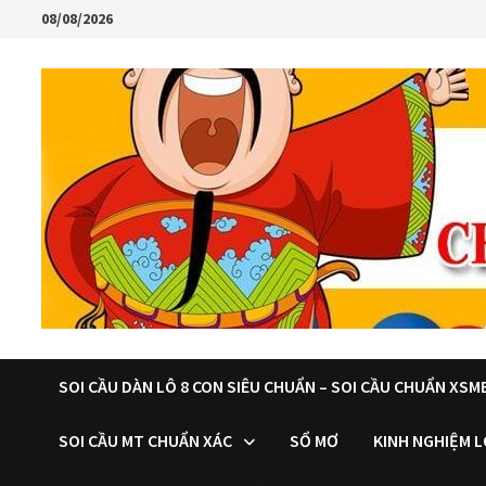
Skip
08/08/2026
to
content
SOI CẦU DÀN LÔ 8 CON SIÊU CHUẨN – SOI CẦU CHUẨN XSM
SOI CẦU MT CHUẨN XÁC
SỔ MƠ
KINH NGHIỆM L