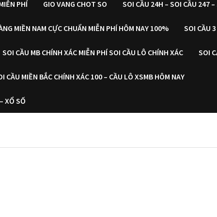
MIỄN PHÍ
GIO VANG CHOT SO
SOI CẦU 24H – SOI CẦU 247 
CÀNG MIỀN NAM CỰC CHUẨN MIỄN PHÍ HÔM NAY 100%
SOI CẦU 3
SOI CẦU MB CHÍNH XÁC MIỄN PHÍ SOI CẦU LÔ CHÍNH XÁC
SOI 
OI CẦU MIỀN BẮC CHÍNH XÁC 100 – CẦU LÔ XSMB HÔM NAY
– XỔ SỐ