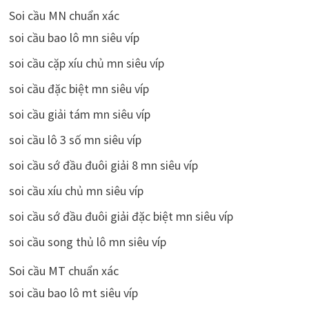
Soi cầu MN chuẩn xác
soi cầu bao lô mn siêu víp
soi cầu cặp xíu chủ mn siêu víp
soi cầu đặc biệt mn siêu víp
soi cầu giải tám mn siêu víp
soi cầu lô 3 số mn siêu víp
soi cầu sớ đầu đuôi giải 8 mn siêu víp
soi cầu xíu chủ mn siêu víp
soi cầu sớ đầu đuôi giải đặc biệt mn siêu víp
soi cầu song thủ lô mn siêu víp
Soi cầu MT chuẩn xác
soi cầu bao lô mt siêu víp