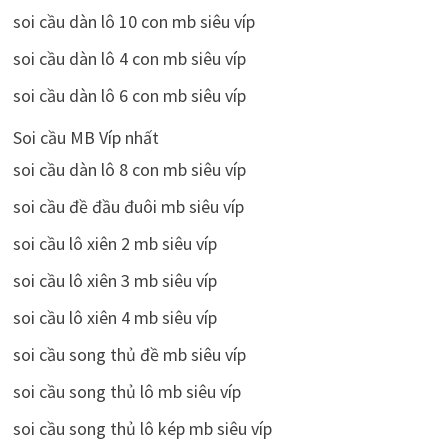
soi cầu dàn lô 10 con mb siêu víp
soi cầu dàn lô 4 con mb siêu víp
soi cầu dàn lô 6 con mb siêu víp
Soi cầu MB Víp nhất
soi cầu dàn lô 8 con mb siêu víp
soi cầu đề đầu đuôi mb siêu víp
soi cầu lô xiên 2 mb siêu víp
soi cầu lô xiên 3 mb siêu víp
soi cầu lô xiên 4 mb siêu víp
soi cầu song thủ đề mb siêu víp
soi cầu song thủ lô mb siêu víp
soi cầu song thủ lô kép mb siêu víp