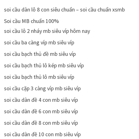
soi cầu dàn lô 8 con siêu chuẩn – soi cầu chuẩn xsmb
Soi cầu MB chuẩn 100%
soi cầu lô 2 nháy mb siêu víp hôm nay
soi cầu ba càng víp mb siêu víp
soi cầu bạch thủ đề mb siêu víp
soi cầu bạch thủ lô kép mb siêu víp
soi cầu bạch thủ lô mb siêu víp
soi cầu cặp 3 càng víp mb siêu víp
soi cầu dàn đề 4 con mb siêu víp
soi cầu dàn đề 6 con mb siêu víp
soi cầu dàn đề 8 con mb siêu víp
soi cầu dàn đề 10 con mb siêu víp