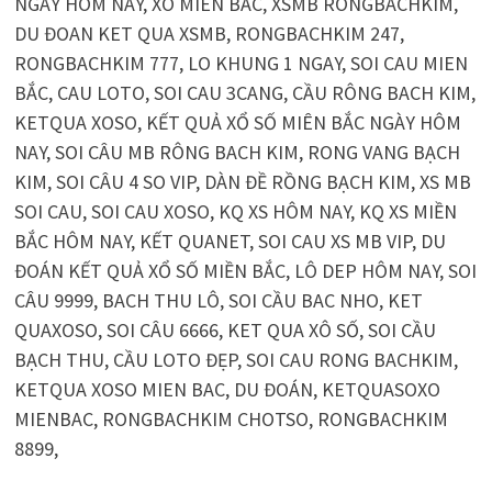
NGAY HÔM NAY, XO MIEN BẮC, XSMB RONGBACHKIM,
DU ĐOAN KET QUA XSMB, RONGBACHKIM 247,
RONGBACHKIM 777, LO KHUNG 1 NGAY, SOI CAU MIEN
BẮC, CAU LOTO, SOI CAU 3CANG, CẦU RÔNG BACH KIM,
KETQUA XOSO, KẾT QUẢ XỔ SỐ MIÊN BẮC NGÀY HÔM
NAY, SOI CÂU MB RÔNG BACH KIM, RONG VANG BẠCH
KIM, SOI CÂU 4 SO VIP, DÀN ĐỀ RỒNG BẠCH KIM, XS MB
SOI CAU, SOI CAU XOSO, KQ XS HÔM NAY, KQ XS MIỀN
BẮC HÔM NAY, KẾT QUANET, SOI CAU XS MB VIP, DU
ĐOÁN KẾT QUẢ XỔ SỐ MIỀN BẮC, LÔ DEP HÔM NAY, SOI
CÂU 9999, BACH THU LÔ, SOI CẦU BAC NHO, KET
QUAXOSO, SOI CÂU 6666, KET QUA XÔ SỐ, SOI CẦU
BẠCH THU, CẦU LOTO ĐẸP, SOI CAU RONG BACHKIM,
KETQUA XOSO MIEN BAC, DU ĐOÁN, KETQUASOXO
MIENBAC, RONGBACHKIM CHOTSO, RONGBACHKIM
8899,