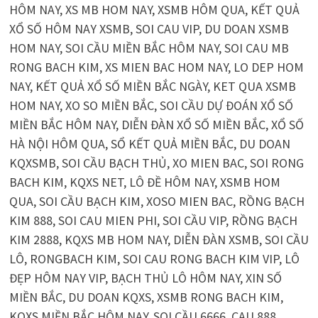
HÔM NAY, XS MB HOM NAY, XSMB HÔM QUA, KẾT QUẢ
XỔ SỐ HÔM NAY XSMB, SOI CAU VIP, DU DOAN XSMB
HOM NAY, SOI CẦU MIỀN BẮC HÔM NAY, SOI CAU MB
RONG BACH KIM, XS MIEN BAC HOM NAY, LO DEP HOM
NAY, KẾT QUẢ XỔ SỐ MIỀN BẮC NGÀY, KET QUA XSMB
HOM NAY, XO SO MIỀN BẮC, SOI CẦU DỰ ĐOÁN XỔ SỐ
MIỀN BẮC HÔM NAY, DIỄN ĐÀN XỔ SỐ MIỀN BẮC, XỔ SỐ
HÀ NỘI HÔM QUA, SỔ KẾT QUẢ MIỀN BẮC, DU DOAN
KQXSMB, SOI CẦU BẠCH THỦ, XO MIEN BAC, SOI RONG
BACH KIM, KQXS NET, LÔ ĐỀ HÔM NAY, XSMB HOM
QUA, SOI CẦU BẠCH KIM, XOSO MIEN BAC, RỒNG BẠCH
KIM 888, SOI CAU MIEN PHI, SOI CẦU VIP, RỒNG BẠCH
KIM 2888, KQXS MB HOM NAY, DIỄN ĐÀN XSMB, SOI CẦU
LÔ, RONGBACH KIM, SOI CAU RONG BACH KIM VIP, LÔ
ĐẸP HÔM NAY VIP, BẠCH THỦ LÔ HÔM NAY, XIN SỐ
MIỀN BẮC, DU DOAN KQXS, XSMB RONG BACH KIM,
KQXS MIỀN BẮC HÔM NAY, SOI CẦU 6666, CAU 888,