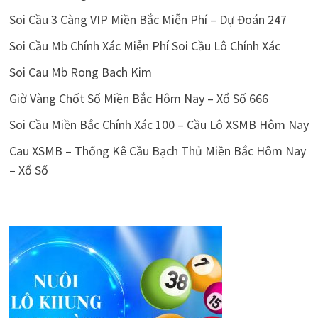
Soi Cầu 3 Càng VIP Miền Bắc Miễn Phí – Dự Đoán 247
Soi Cầu Mb Chính Xác Miễn Phí Soi Cầu Lô Chính Xác
Soi Cau Mb Rong Bach Kim
Giờ Vàng Chốt Số Miền Bắc Hôm Nay – Xổ Số 666
Soi Cầu Miền Bắc Chính Xác 100 – Cầu Lô XSMB Hôm Nay
Cau XSMB – Thống Kê Cầu Bạch Thủ Miền Bắc Hôm Nay
– Xổ Số