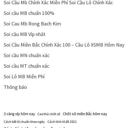
Soi Cầu Mb Chính Xác Miễn Phí Soi Cầu Lô Chính Xác
Soi cầu MB chuẩn 100%
Soi Cau Mb Rong Bach Kim
Soi cầu MB Víp nhất
Soi Cầu Miền Bắc Chính Xác 100 – Cầu Lô XSMB Hôm Nay
Soi cầu MN chuẩn xác
Soi cầu MT chuẩn xác
Soi Lô MB Miễn Phí
Thông báo
Chốt số miền Bắc hôm nay
3 càng víp hôm nay
Cao thủ chốt số
Cách bắt lô chuẩn theo ngày
Cách tính lô đề 2021