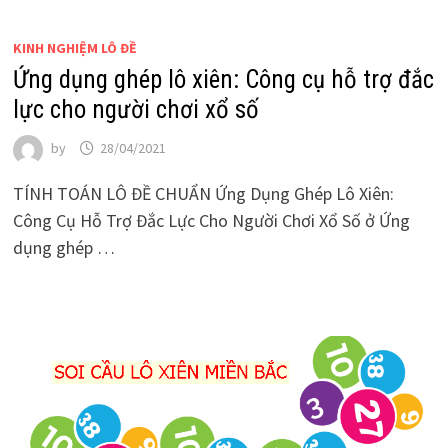
KINH NGHIỆM LÔ ĐỀ
Ứng dụng ghép lô xiên: Công cụ hỗ trợ đắc
lực cho người chơi xổ số
by
28/04/2021
TÍNH TOÁN LÔ ĐỀ CHUẨN Ứng Dụng Ghép Lô Xiên:
Công Cụ Hỗ Trợ Đắc Lực Cho Người Chơi Xổ Số ở Ứng
dụng ghép …