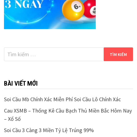
Tìm
kiếm
cho:
BÀI VIẾT MỚI
Soi Cầu Mb Chính Xác Miễn Phí Soi Cầu Lô Chính Xác
Cau XSMB – Thống Kê Cầu Bạch Thủ Miền Bắc Hôm Nay
– Xổ Số
Soi Cầu 3 Càng 3 Miền Tỷ Lệ Trúng 99%