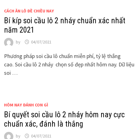
CÁCH ĂN LÔ ĐỀ CHIỀU NAY
Bí kíp soi cầu lô 2 nháy chuẩn xác nhất
năm 2021
by
04/07/2021
Phương pháp soi cầu lô chuẩn miễn phí, tỷ lệ thắng
cao. Soi cầu lô 2 nháy chọn số đẹp nhất hôm nay. Dữ liệu
soi …
HÔM NAY ĐÁNH CON GÌ
Bí quyết soi cầu lô 2 nháy hôm nay cực
chuẩn xác, đánh là thắng
by
04/07/2021