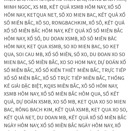
MINH NGOC, XS MB, KÊT QUẢ XSMB HÔM NAY, XỔ SỐ
HÔM NAY, KETQUA NET, SỐ XO MIEN BAC, KẾT QUẢ XỔ
SỐ MIÊN BẮC, XÔ SO, RONGBACHKIM, XỔ SÔ, KẾT QUẢ
XỔ SỐ MIỀN BẮC HÔM NAY, KẾT QUẢ XỔ SỐ MIÊN BẮC
HÔM NAY, XỔ SỐ, DU DOAN XSMB, XÔ SÔ MIÊN BĂC
HÔM NAY, KET QUA XSMB, SO XO MIEN BAC, SO KET
QUA, SOI CAU MB, XỔ SỐ MIỀN, SỐ XO, DU ĐOAN XO SO
MIEN BAC, SỐ MIỀN BẮC, XO SO HOM NAY, DỰ ĐOÁN XỔ
SỐ MIỀN BẮC, XỔ SỐ KIẾN THIẾT MIỀN BẮC, TRỰC TIẾP
XỔ SỐ MIỀN BẮC, XỔ SỐ TRỰC TIẾP MIỀN BẮC, THỐNG
KÊ GIẢI ĐẶC BIỆT, KQXS MIỀN BẮC, XÔ SỐ HÔM NAY,
XSMB HÔM NAY, XỔ SỐ MIỀN BẮC HÔM QUA, SỔ KẾT
QUẢ, DỰ ĐOÁN XSMB, XO SỐ MB, KET QUA XO SO MIEN
BAC, RÔNG BACH KIM, KẾT QUẢ XSMB, KET QUA XO SO,
KẾT QUẢ NET, DU DOAN MB, KẾT QUẢ XỔ SỐ MIỀN BẮC
NGÀY HÔM NAY, XỔ SỐ MIỀN BẮC NGÀY HÔM NAY, XỔ