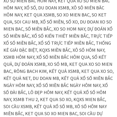
XỔ SỐ MIỀN BẮC HÔM NAY, KẾT QUẢ XỔ SỐ MIÊN BẮC
HÔM NAY, XỔ SỐ, DU DOAN XSMB, XÔ SÔ MIÊN BĂC
HÔM NAY, KET QUA XSMB, SO XO MIEN BAC, SO KET
QUA, SOI CAU MB, XỔ SỐ MIỀN, SỐ XO, DU ĐOAN XO SO
MIEN BAC, SỐ MIỀN BẮC, XO SO HOM NAY, DỰ ĐOÁN XỔ
SỐ MIỀN BẮC, XỔ SỐ KIẾN THIẾT MIỀN BẮC, TRỰC TIẾP
XỔ SỐ MIỀN BẮC, XỔ SỐ TRỰC TIẾP MIỀN BẮC, THỐNG
KÊ GIẢI ĐẶC BIỆT, KQXS MIỀN BẮC, XÔ SỐ HÔM NAY,
XSMB HÔM NAY, XỔ SỐ MIỀN BẮC HÔM QUA, SỔ KẾT
QUẢ, DỰ ĐOÁN XSMB, XO SỐ MB, KET QUA XO SO MIEN
BAC, RÔNG BACH KIM, KẾT QUẢ XSMB, KET QUA XO SO,
KẾT QUẢ NET, DU DOAN MB, KẾT QUẢ XỔ SỐ MIỀN BẮC
NGÀY HÔM NAY, XỔ SỐ MIỀN BẮC NGÀY HÔM NAY, XỔ
SỐ ĐÀI BẮC, LÔ ĐẸP HÔM NAY, KẾT QUẢ XỔ SỐ HÔM
NAY, XSMB THU 2, KET QUA SO XO, KQXS MIEN BẮC,
SOI CẦU XSMB, KẾT QUẢ XỔ SỐ MB, XÔ SỐ HÔM NAY
MIỀN BẮC, KET QUA SO XO MIEN BAC, SOI CẦU DỰ