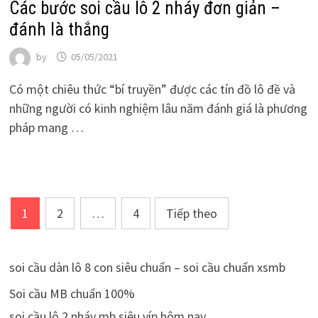
Các bước soi cầu lô 2 nháy đơn giản –
đánh là thắng
by
05/05/2021
Có một chiêu thức “bí truyền” được các tín đồ lô đề và
những người có kinh nghiệm lâu năm đánh giá là phương
pháp mang …
Phân
1
2
…
4
Tiếp theo
trang
bài
soi cầu dàn lô 8 con siêu chuẩn – soi cầu chuẩn xsmb
viết
Soi cầu MB chuẩn 100%
soi cầu lô 2 nháy mb siêu víp hôm nay