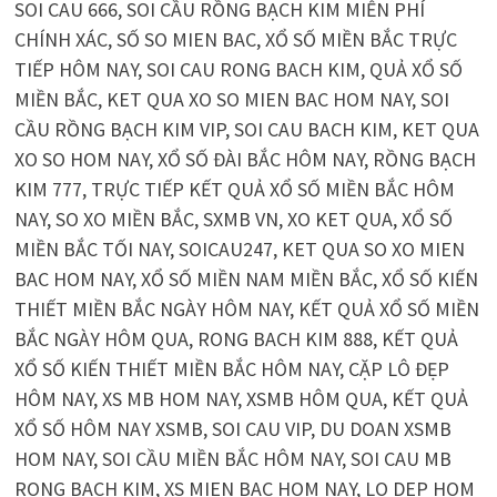
SOI CAU 666, SOI CẦU RỒNG BẠCH KIM MIỄN PHÍ
CHÍNH XÁC, SỐ SO MIEN BAC, XỔ SỐ MIỀN BẮC TRỰC
TIẾP HÔM NAY, SOI CAU RONG BACH KIM, QUẢ XỔ SỐ
MIỀN BẮC, KET QUA XO SO MIEN BAC HOM NAY, SOI
CẦU RỒNG BẠCH KIM VIP, SOI CAU BACH KIM, KET QUA
XO SO HOM NAY, XỔ SỐ ĐÀI BẮC HÔM NAY, RỒNG BẠCH
KIM 777, TRỰC TIẾP KẾT QUẢ XỔ SỐ MIỀN BẮC HÔM
NAY, SO XO MIỀN BẮC, SXMB VN, XO KET QUA, XỔ SỐ
MIỀN BẮC TỐI NAY, SOICAU247, KET QUA SO XO MIEN
BAC HOM NAY, XỔ SỐ MIỀN NAM MIỀN BẮC, XỔ SỐ KIẾN
THIẾT MIỀN BẮC NGÀY HÔM NAY, KẾT QUẢ XỔ SỐ MIỀN
BẮC NGÀY HÔM QUA, RONG BACH KIM 888, KẾT QUẢ
XỔ SỐ KIẾN THIẾT MIỀN BẮC HÔM NAY, CẶP LÔ ĐẸP
HÔM NAY, XS MB HOM NAY, XSMB HÔM QUA, KẾT QUẢ
XỔ SỐ HÔM NAY XSMB, SOI CAU VIP, DU DOAN XSMB
HOM NAY, SOI CẦU MIỀN BẮC HÔM NAY, SOI CAU MB
RONG BACH KIM, XS MIEN BAC HOM NAY, LO DEP HOM