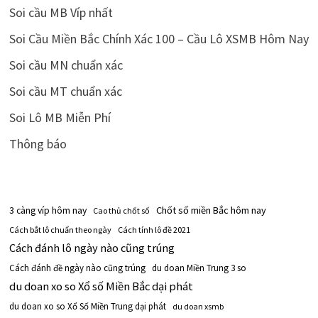
Soi cầu MB Víp nhất
Soi Cầu Miền Bắc Chính Xác 100 – Cầu Lô XSMB Hôm Nay
Soi cầu MN chuẩn xác
Soi cầu MT chuẩn xác
Soi Lô MB Miễn Phí
Thông báo
Chốt số miền Bắc hôm nay
3 càng víp hôm nay
Cao thủ chốt số
Cách bắt lô chuẩn theo ngày
Cách tính lô đề 2021
Cách đánh lô ngày nào cũng trúng
Cách đánh đề ngày nào cũng trúng
du doan Miền Trung 3 so
du doan xo so Xổ số Miền Bắc dại phát
du doan xo so Xổ Số Miền Trung dại phát
du doan xsmb