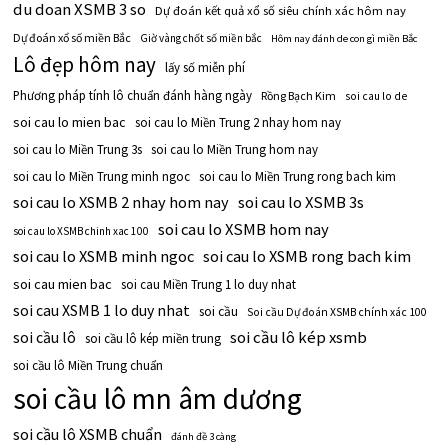
du doan XSMB 3 so
Dự đoán kết quả xổ số siêu chính xác hôm nay
Dự đoán xổ số miền Bắc
Giờ vàng chốt số miền bắc
Hôm nay đánh de con gì miền Bắc
Lô đẹp hôm nay
lấy số miễn phí
Phương pháp tính lô chuẩn đánh hàng ngày
Rồng Bạch Kim
soi cau lo de
soi cau lo mien bac
soi cau lo Miền Trung 2 nhay hom nay
soi cau lo Miền Trung 3s
soi cau lo Miền Trung hom nay
soi cau lo Miền Trung minh ngoc
soi cau lo Miền Trung rong bach kim
soi cau lo XSMB 2 nhay hom nay
soi cau lo XSMB 3s
soi cau lo XSMB hom nay
soi cau lo XSMB chinh xac 100
soi cau lo XSMB minh ngoc
soi cau lo XSMB rong bach kim
soi cau mien bac
soi cau Miền Trung 1 lo duy nhat
soi cau XSMB 1 lo duy nhat
soi cầu
Soi cầu Dự đoán XSMB chính xác 100
soi cầu lô kép xsmb
soi cầu lô
soi cầu lô kép miền trung
soi cầu lô Miền Trung chuẩn
soi cầu lô mn âm dương
soi cầu lô XSMB chuẩn
đánh đề 3 càng