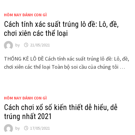
HÔM NAY ĐÁNH CON GÌ
Cách tính xác suất trúng lô đề: Lô, đề,
chơi xiên các thể loại
by
21/05/2021
THỐNG KÊ LÔ ĐỀ Cách tính xác suất trúng lô đề: Lô, đề,
chơi xiên các thể loại Toàn bộ soi cầu của chúng tôi …
HÔM NAY ĐÁNH CON GÌ
Cách chơi xổ số kiến thiết dễ hiểu, dễ
trúng nhất 2021
by
17/05/2021