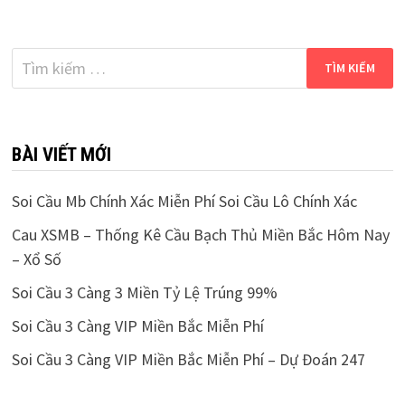
Tìm
kiếm
cho:
BÀI VIẾT MỚI
Soi Cầu Mb Chính Xác Miễn Phí Soi Cầu Lô Chính Xác
Cau XSMB – Thống Kê Cầu Bạch Thủ Miền Bắc Hôm Nay
– Xổ Số
Soi Cầu 3 Càng 3 Miền Tỷ Lệ Trúng 99%
Soi Cầu 3 Càng VIP Miền Bắc Miễn Phí
Soi Cầu 3 Càng VIP Miền Bắc Miễn Phí – Dự Đoán 247