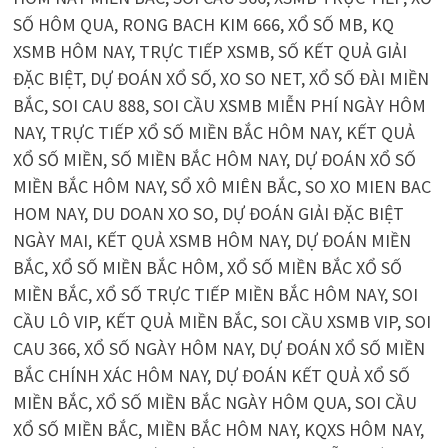
SỐ HÔM QUA, RONG BACH KIM 666, XỔ SỐ MB, KQ
XSMB HÔM NAY, TRỰC TIẾP XSMB, SỐ KẾT QUẢ GIẢI
ĐẶC BIỆT, DỰ ĐOÁN XỔ SỐ, XO SO NET, XỔ SỐ ĐÀI MIỀN
BẮC, SOI CAU 888, SOI CẦU XSMB MIỄN PHÍ NGÀY HÔM
NAY, TRỰC TIẾP XỔ SỐ MIỀN BẮC HÔM NAY, KẾT QUẢ
XỔ SỐ MIỀN, SỐ MIỀN BẮC HÔM NAY, DỰ ĐOÁN XỔ SỐ
MIỀN BẮC HÔM NAY, SỔ XÔ MIÊN BẮC, SO XO MIEN BAC
HOM NAY, DU DOAN XO SO, DỰ ĐOÁN GIẢI ĐẶC BIỆT
NGÀY MAI, KẾT QUẢ XSMB HÔM NAY, DỰ ĐOÁN MIỀN
BẮC, XỔ SỐ MIỀN BẮC HÔM, XỔ SỐ MIỀN BẮC XỔ SỐ
MIỀN BẮC, XỔ SỐ TRỰC TIẾP MIỀN BẮC HÔM NAY, SOI
CẦU LÔ VIP, KẾT QUẢ MIỀN BẮC, SOI CẦU XSMB VIP, SOI
CAU 366, XỔ SỐ NGÀY HÔM NAY, DỰ ĐOÁN XỔ SỐ MIỀN
BẮC CHÍNH XÁC HÔM NAY, DỰ ĐOÁN KẾT QUẢ XỔ SỐ
MIỀN BẮC, XỔ SỐ MIỀN BẮC NGÀY HÔM QUA, SOI CẦU
XỔ SỐ MIỀN BẮC, MIỀN BẮC HÔM NAY, KQXS HÔM NAY,