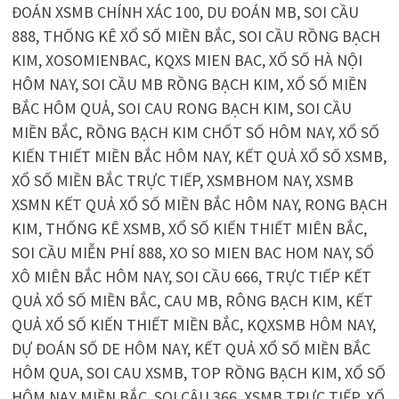
ĐOÁN XSMB CHÍNH XÁC 100, DU ĐOÁN MB, SOI CẦU
888, THỐNG KÊ XỔ SỐ MIỀN BẮC, SOI CẦU RỒNG BẠCH
KIM, XOSOMIENBAC, KQXS MIEN BAC, XỔ SỐ HÀ NỘI
HÔM NAY, SOI CẦU MB RỒNG BẠCH KIM, XỔ SỐ MIỀN
BẮC HÔM QUẢ, SOI CAU RONG BẠCH KIM, SOI CẦU
MIỀN BẮC, RỒNG BẠCH KIM CHỐT SỐ HÔM NAY, XỔ SỐ
KIẾN THIẾT MIỀN BẮC HÔM NAY, KẾT QUẢ XỔ SỐ XSMB,
XỔ SỐ MIỀN BẮC TRỰC TIẾP, XSMBHOM NAY, XSMB
XSMN KẾT QUẢ XỔ SỐ MIỀN BẮC HÔM NAY, RONG BẠCH
KIM, THỐNG KÊ XSMB, XỔ SỐ KIẾN THIẾT MIÊN BẮC,
SOI CẦU MIỄN PHÍ 888, XO SO MIEN BAC HOM NAY, SỔ
XÔ MIÊN BẮC HÔM NAY, SOI CẦU 666, TRỰC TIẾP KẾT
QUẢ XỔ SỐ MIỀN BẮC, CAU MB, RÔNG BẠCH KIM, KẾT
QUẢ XỔ SỐ KIẾN THIẾT MIỀN BẮC, KQXSMB HÔM NAY,
DỰ ĐOÁN SỐ DE HÔM NAY, KẾT QUẢ XỔ SỐ MIỀN BẮC
HÔM QUA, SOI CAU XSMB, TOP RỒNG BẠCH KIM, XỔ SỐ
HÔM NAY MIỀN BẮC, SOI CÂU 366, XSMB TRỰC TIẾP, XỔ