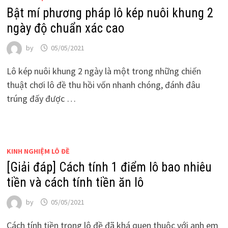
Bật mí phương pháp lô kép nuôi khung 2
ngày độ chuẩn xác cao
by
05/05/2021
Lô kép nuôi khung 2 ngày là một trong những chiến
thuật chơi lô đề thu hồi vốn nhanh chóng, đánh đâu
trúng đấy được …
KINH NGHIỆM LÔ ĐỀ
[Giải đáp] Cách tính 1 điểm lô bao nhiêu
tiền và cách tính tiền ăn lô
by
05/05/2021
Cách tính tiền trong lô đề đã khá quen thuộc với anh em