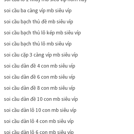
soi cầu ba càng víp mb siêu víp
soi cầu bạch thủ đề mb siêu víp
soi cầu bạch thủ lô kép mb siêu víp
soi cầu bạch thủ lô mb siêu víp
soi cầu cặp 3 càng víp mb siêu víp
soi cầu dàn đề 4 con mb siêu víp
soi cầu dàn đề 6 con mb siêu víp
soi cầu dàn đề 8 con mb siêu víp
soi cầu dàn đề 10 con mb siêu víp
soi cầu dàn lô 10 con mb siêu víp
soi cầu dàn lô 4 con mb siêu víp
soi cầu dàn lô 6 con mb siêu víp