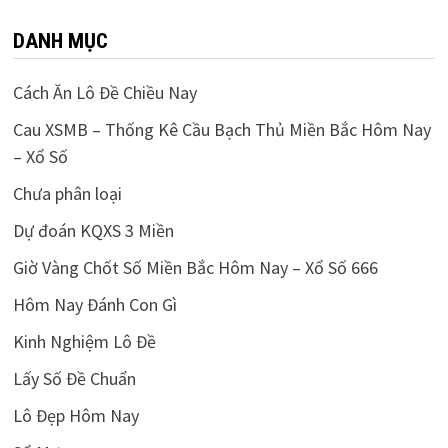
DANH MỤC
Cách Ăn Lô Đề Chiều Nay
Cau XSMB – Thống Kê Cầu Bạch Thủ Miền Bắc Hôm Nay
– Xổ Số
Chưa phân loại
Dự đoán KQXS 3 Miền
Giờ Vàng Chốt Số Miền Bắc Hôm Nay – Xổ Số 666
Hôm Nay Đánh Con Gì
Kinh Nghiệm Lô Đề
Lấy Số Đề Chuẩn
Lô Đẹp Hôm Nay