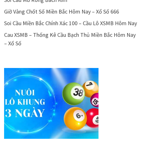
Giờ Vàng Chốt Số Miền Bắc Hôm Nay – Xổ Số 666
Soi Cầu Miền Bắc Chính Xác 100 – Cầu Lô XSMB Hôm Nay
Cau XSMB – Thống Kê Cầu Bạch Thủ Miền Bắc Hôm Nay
– Xổ Số