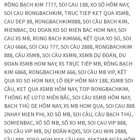
RỒNG BẠCH KIM 7777, SOI CAU 188, XO SỐ HÔM NAY,
SOI CAU RONGBACHKIM, TRUC TIEP KET QUA XSMB,
CAU DEP 88, RONGBACHKIM888, SOI CẦU BACH KIM,
MIENBAC, DU DOAN XO SO MIEN BAC HOM NAY, SOI
CAU XS MB, RONG BACH KIM666, KẾT QUA XO SO, SOI
CAU 6666, SOI CAU 777, SOI CẦU 2888, RONGBACHKIM
888, CẦU XSMB, SOI CẦU XSMN, XSMB DỰ ĐOÁN, DU
ĐOAN XSMB HOM NAY, XS TRỰC TIẾP MB, RỒNG BẠCH
KIM 6868, RONGBACHKIM 666, SOI CẦU MB VIP, KẾT
QUA XO SO HOM NAY, LÔ ĐẸP HÔM NAY 188, XSMB SOI
CẦU, KET QUA XSMB HÔM NAY, TOP RONGBACHKIM,
THỐNG KÊ LOTO MIỀN BẮC, SOI CÂU XSMB HÔM NAY,
BẠCH THỦ DE HÔM NAY, XS MB HOM QUA, SOI CAU 888
2NHAY MIEN PHI, XO SÔ MB, SOI CÂU, CẦU BẠCH THỦ,
SOMIENBAC, XÔ SỐ MB, SỐ XO MB, SOI CAU VIP 888,
SOI CẦU VIP MB, DỰ ĐOÁN KQXS, SOI CAU WIN 2888,
CẦU 888, XOSO HOM NAY, CẦU 666, XSKTMB NGÀY HÔM